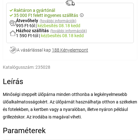
Raktáron a gyártónál
35 000 Ft felett ingyenes szállítás
Átvevőhely
(további információk)
995 Ft-tól
|
kézbesítés
08.18 kedd
Házhoz szállítás
(további információk)
1 590 Ft-tól
|
kézbesítés
08.18 kedd
A vásárlással kap
188 Kényelempont
Katalógusszám:
235028
Leírás
Minőségi steppelt ülőpárna minden otthonba a legkényelmesebb
ülőalkalmatosságokért. Az ülőpárnát használhatja otthon a székeken
és fotelekben, a kertben vagy a nyaralóban, illetve nyáron például
grillezéskor. Az irodába is magával viheti.
Paraméterek