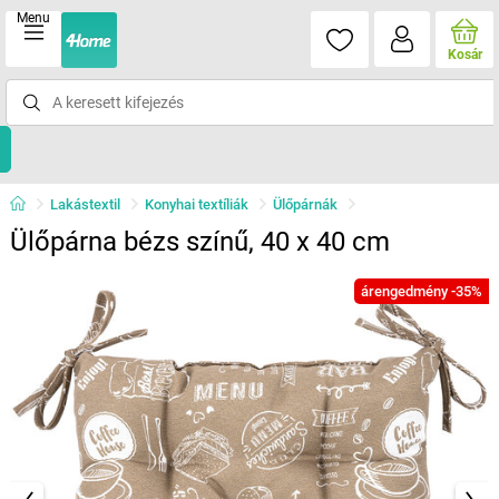
Menu
Kosár
Lakástextil
Konyhai textíliák
Ülőpárnák
Ülőpárna bézs színű, 40 x 40 cm
árengedmény -35%