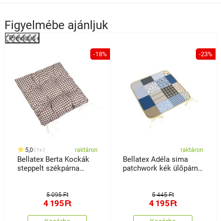
Figyelmébe ajánljuk
Previous
%
-18%
-23%
5,0
raktáron
raktáron
1x
Bellatex Berta Kockák
Bellatex Adéla sima
steppelt székpárna
patchwork kék ülőpárna,
barna , 40 x 40 cm
40 x40 cm
5 095 Ft
5 445 Ft
4 195
Ft
4 195
Ft