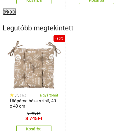
Kosárba
Kosárba
Next
Legutóbb megtekintett
-35%
3,5
a gyártónál
3x
Ülőpárna bézs színű, 40
x 40 cm
5 795 Ft
3 745
Ft
Kosárba