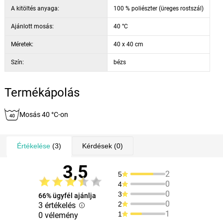
A kitöltés anyaga:
100 % poliészter (üreges rostszál)
Ajánlott mosás:
40 °C
Méretek:
40 x 40 cm
Szín:
bézs
Termékápolás
Mosás 40 °C-on
Értékelése
(3)
Kérdések
(0)
3,5
2
5
0
4
0
3
66% ügyfél ajánlja
0
2
3 értékelés
1
1
0 vélemény