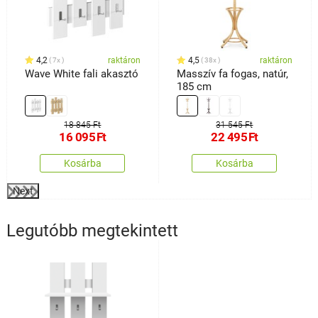
4,2
raktáron
4,5
raktáron
7x
38x
Wave White fali akasztó
Masszív fa fogas, natúr,
185 cm
18 845 Ft
31 545 Ft
16 095
Ft
22 495
Ft
Kosárba
Kosárba
Next
Legutóbb megtekintett