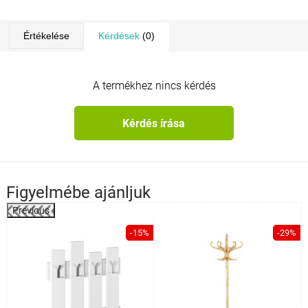
Értékelése
Kérdések
(0)
A termékhez nincs kérdés
Kérdés írása
Figyelmébe ajánljuk
Previous
%
-15%
-29%