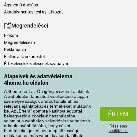
Ágynemű ápolása
Akadálymentesítési nyilatkozat
Megrendelései
Fiókom
Megrendeléseim
Reklamáció
Elállás a szerződéstől
Értékelések kezelésének szabályai
Alapelvek és adatvédelema
Szállítási módok
4home.hu oldalon
A 4home.hu-t az Ön igényei szerint alakítjuk.
A weboldalon tanúsított viselkedése alapján
Fizetési módok
személyre szabjuk annak tartalmát, és
releváns ajánlatokat és termékeket mutatunk
be. Az „Értem” gombra kattintva egyúttal
ÉRTEM
beleegyezik a cookie-k használatába,
valamint a webhely viselkedésére vonatkozó
adatok továbbításába, hogy célzott
Részletes
hirdetéseket jelenítsen meg közösségi
beállítások
oldalakon és más weboldalakon található