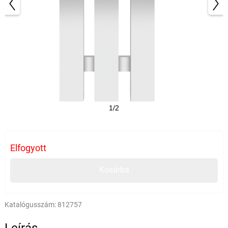
1/2
Elfogyott
Kosárba
Katalógusszám:
812757