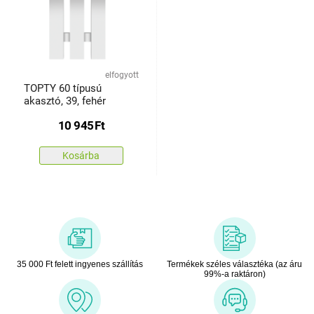
elfogyott
TOPTY 60 típusú
akasztó, 39, fehér
10 945
Ft
Kosárba
35 000 Ft felett ingyenes szállítás
Termékek széles választéka (az áru
99%-a raktáron)