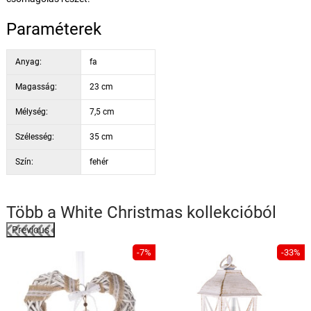
Paraméterek
Anyag:
fa
Magasság:
23 cm
Mélység:
7,5 cm
Szélesség:
35 cm
Szín:
fehér
Több a
White Christmas
kollekcióból
Previous
%
-7%
-33%