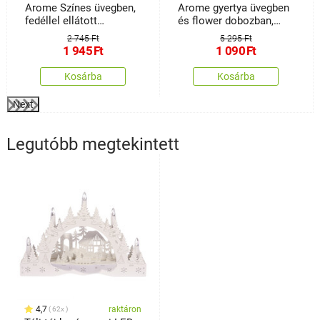
Arome Színes üvegben,
Arome gyertya üvegben
fedéllel ellátott
és flower dobozban,
gyertya,gesztenye és
Spice, & Gingerbread
2 745 Ft
5 295 Ft
szegfűszeg illatú, 125 g
1 945
Ft
1 090
Ft
Kosárba
Kosárba
Next
Legutóbb megtekintett
4,7
raktáron
62x