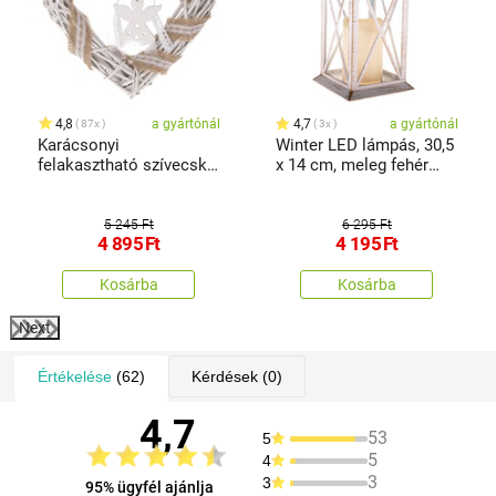
4,8
a gyártónál
4,7
a gyártónál
87x
3x
Karácsonyi
Winter LED lámpás, 30,5
felakasztható szívecske
x 14 cm, meleg fehér
angyallal, 30 x 30 cm,
fény, műanyag
fehér
5 245 Ft
6 295 Ft
4 895
Ft
4 195
Ft
Kosárba
Kosárba
Next
Értékelése
(62)
Kérdések
(0)
4,7
53
5
5
4
3
3
95% ügyfél ajánlja