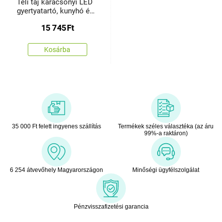
Téli táj karácsonyi LED
gyertyatartó, kunyhó és
hóember
15 745
Ft
Kosárba
35 000 Ft felett ingyenes szállítás
Termékek széles választéka (az áru
99%-a raktáron)
6 254 átvevőhely Magyarországon
Minőségi ügyfélszolgálat
Pénzvisszafizetési garancia