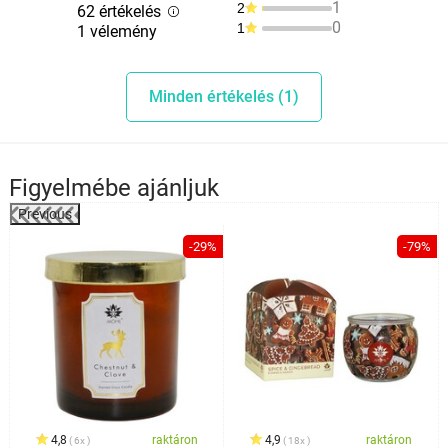
1
2
62 értékelés
0
1
1 vélemény
Minden értékelés (1)
Figyelmébe ajánljuk
Previous
-29%
-79%
4,8
raktáron
4,9
raktáron
6x
18x