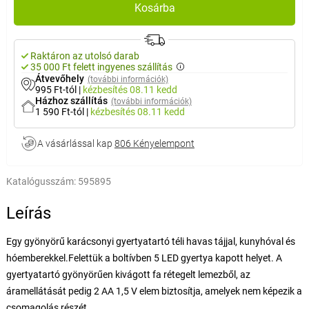
Kosárba
Raktáron az utolsó darab
35 000 Ft felett ingyenes szállítás
Átvevőhely
(további információk)
995 Ft-tól
|
kézbesítés
08.11 kedd
Házhoz szállítás
(további információk)
1 590 Ft-tól
|
kézbesítés
08.11 kedd
A vásárlással kap
806 Kényelempont
Katalógusszám:
595895
Leírás
Egy gyönyörű karácsonyi gyertyatartó téli havas tájjal, kunyhóval és
hóemberekkel.Felettük a boltívben 5 LED gyertya kapott helyet. A
gyertyatartó gyönyörűen kivágott fa rétegelt lemezből, az
áramellátását pedig 2 AA 1,5 V elem biztosítja, amelyek nem képezik a
csomagolás részét.