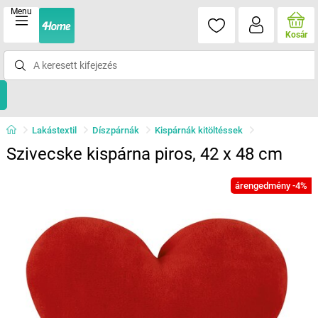
Menu
Kosár
Lakástextil
Díszpárnák
Kispárnák kitöltéssek
Szivecske kispárna piros, 42 x 48 cm
árengedmény -4%