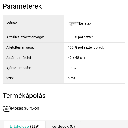
Paraméterek
Márka:
Bellatex
A felületi szövet anyaga:
100 % poliészter
A kitöltés anyaga:
100 % poliészter golyók
A párna méretei:
42 x 48 cm
Ajánlott mosás:
30 °C
Szín:
piros
Termékápolás
Mosás 30 °C-on
Értékelése
(119)
Kérdések
(0)