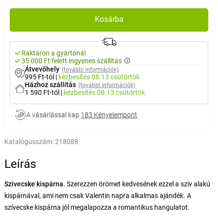
Kosárba
Raktáron a gyártónál
35 000 Ft felett ingyenes szállítás
Átvevőhely
(további információk)
995 Ft-tól
|
kézbesítés
08.13 csütörtök
Házhoz szállítás
(további információk)
1 590 Ft-tól
|
kézbesítés
08.13 csütörtök
A vásárlással kap
183 Kényelempont
Katalógusszám:
218088
Leírás
Szivecske kispárna.
Szerezzen örömet kedvesének ezzel a szív alakú
kispárnával, ami nem csak Valentin napra alkalmas ajándék. A
szívecske kispárna jól megalapozza a romantikus hangulatot.