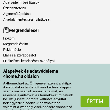
Adatvédelmi beállítások
Üzleti feltételek
Ágynemű ápolása
Akadálymentesítési nyilatkozat
Megrendelései
Fiókom
Megrendeléseim
Reklamáció
Elállás a szerződéstől
Értékelések kezelésének szabályai
Alapelvek és adatvédelema
Szállítási módok
4home.hu oldalon
A 4home.hu-t az Ön igényei szerint alakítjuk.
A weboldalon tanúsított viselkedése alapján
Fizetési módok
személyre szabjuk annak tartalmát, és
releváns ajánlatokat és termékeket mutatunk
be. Az „Értem” gombra kattintva egyúttal
ÉRTEM
beleegyezik a cookie-k használatába,
valamint a webhely viselkedésére vonatkozó