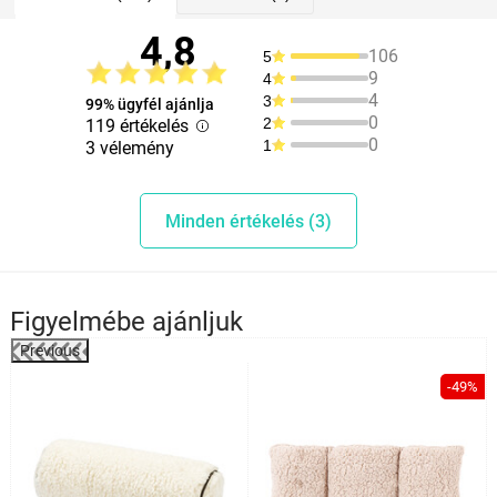
4,8
106
5
9
4
4
3
99% ügyfél ajánlja
0
2
119 értékelés
0
1
3 vélemény
Minden értékelés (3)
Figyelmébe ajánljuk
Previous
-49%