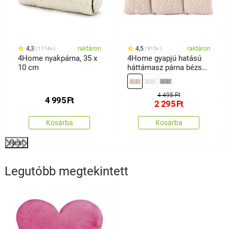
4,3
raktáron
4,5
raktáron
1114x
915x
4Home nyakpárna, 35 x
4Home gyapjú hatású
10 cm
háttámasz párna bézs
színű, 30 x 60 cm
4 495 Ft
4 995
Ft
2 295
Ft
Kosárba
Kosárba
Next
Legutóbb megtekintett