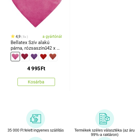
4,9
a gyártónál
5x
Bellatex Szív alakú
párna, rózsaszínű42 x 48
cm
4 995
Ft
Kosárba
35 000 Ft felett ingyenes szállítás
Termékek széles választéka (az áru
99%-a raktáron)