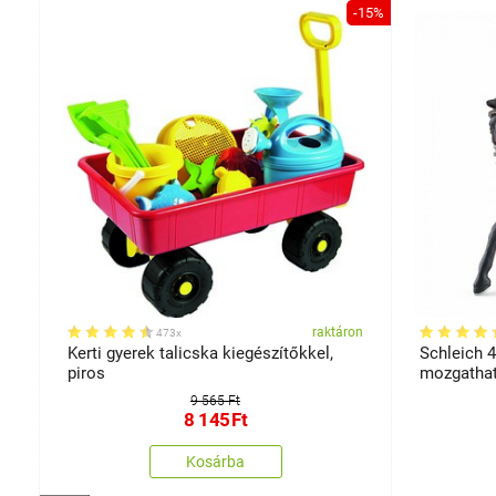
-58%
-15%
on
raktáron
473x
Kerti gyerek talicska kiegészítőkkel,
Schleich 
piros
mozgathat
lovacskán
9 565 Ft
8 145
Ft
Kosárba