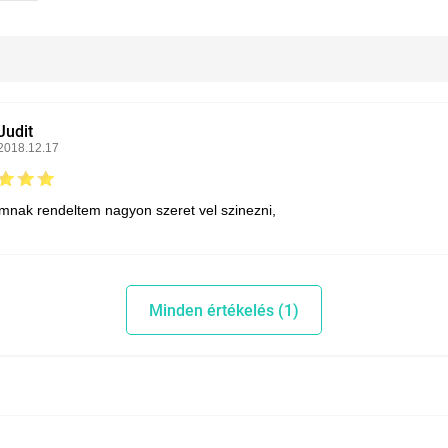
Judit
2018.12.17
nak rendeltem nagyon szeret vel szinezni,
Minden értékelés (1)