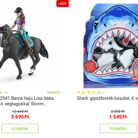
-45%
raktáron
16x
4x
42541 Barna hajú Lisa baba
Shark gipszfesték-készlet, 6 x
ó végtagokkal Storm
10 445 Ft
3 395 Ft
5 695
Ft
1 545
Ft
Kosárba
Kosárba