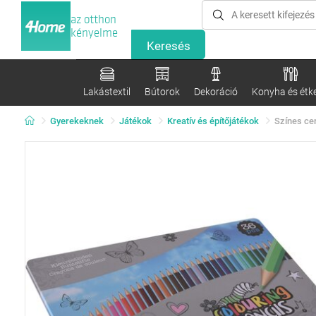
az otthon
kényelme
Lakástextil
Bútorok
Dekoráció
Konyha és étk
Gyerekeknek
Játékok
Kreatív és építőjátékok
Színes ce