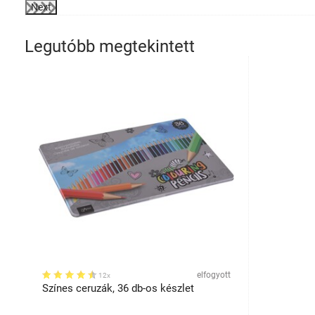
Next
Legutóbb megtekintett
elfogyott
12x
Színes ceruzák, 36 db-os készlet