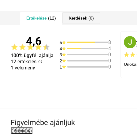
Értékelése
(12)
Kérdések
(0)
4,6
J
8
5
4
4
0
3
100% ügyfél ajánlja
0
2
12 értékelés
Unokám
0
1
1 vélemény
Figyelmébe ajánljuk
Previous