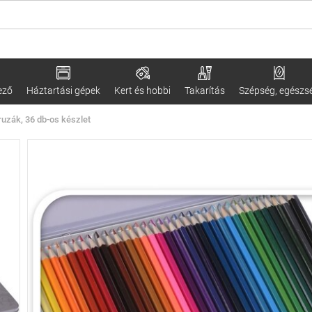
ező
Háztartási gépek
Kert és hobbi
Takarítás
Szépség, egészs
ruzák, 36 db-os készlet