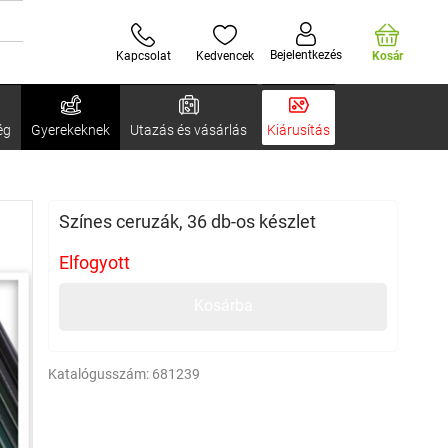
Bejelentkezés
Kapcsolat
Kedvencek
Kosár
ég
Gyerekeknek
Utazás és vásárlás
Kiárusítás
Színes ceruzák, 36 db-os készlet
Elfogyott
Kosárba
Katalógusszám:
681239