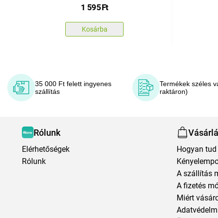
1 595
Ft
Kosárba
35 000 Ft felett ingyenes
Termékek széles v
szállítás
raktáron)
Rólunk
Vásárl
Elérhetőségek
Hogyan tud 
Rólunk
Kényelempo
A szállítás 
A fizetés m
Miért vásár
Adatvédelmi