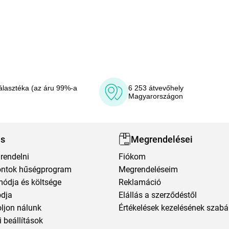
álasztéka (az áru 99%-a
6 253 átvevőhely
Magyarországon
ás
Megrendelései
rendelni
Fiókom
ntok hűségprogram
Megrendeléseim
módja és költsége
Reklamáció
ódja
Elállás a szerződéstől
oljon nálunk
Értékelések kezelésének szabá
 beállítások