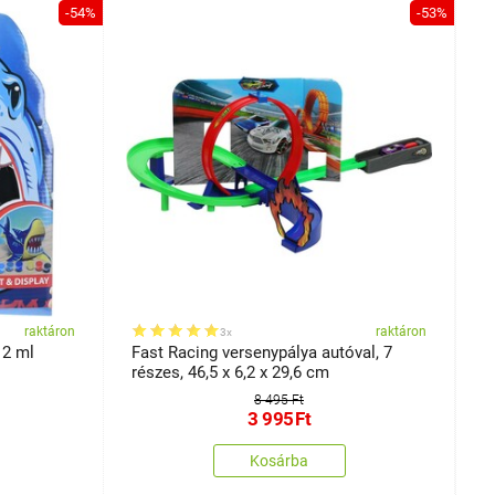
-54%
-53%
raktáron
raktáron
3x
 2 ml
Fast Racing versenypálya autóval, 7
S
részes, 46,5 x 6,2 x 29,6 cm
x
8 495 Ft
3 995
Ft
Kosárba