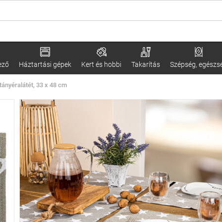
ező
Háztartási gépek
Kert és hobbi
Takarítás
Szépség, egészs
tányéralátét, 33 x 48 cm