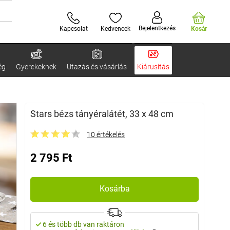
Bejelentkezés
Kapcsolat
Kedvencek
Kosár
ég
Gyerekeknek
Utazás és vásárlás
Kiárusítás
Stars bézs tányéralátét, 33 x 48 cm
10 értékelés
2 795 Ft
Kosárba
6 és több db van raktáron