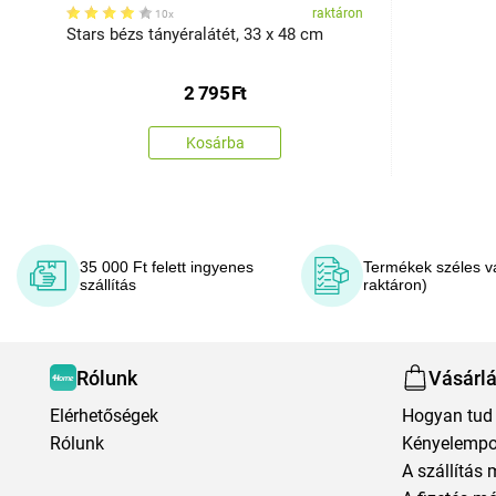
raktáron
10x
Stars bézs tányéralátét, 33 x 48 cm
2 795
Ft
Kosárba
35 000 Ft felett ingyenes
Termékek széles v
szállítás
raktáron)
Rólunk
Vásárl
Elérhetőségek
Hogyan tud 
Rólunk
Kényelempo
A szállítás 