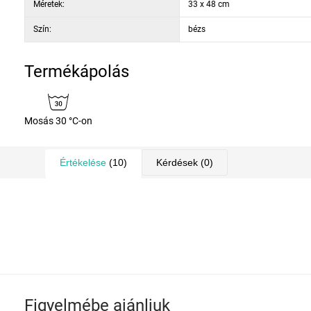
Méretek:
33 x 48 cm
Szín:
bézs
Termékápolás
Mosás 30 °C-on
Értékelése
(10)
Kérdések
(0)
Figyelmébe ajánljuk