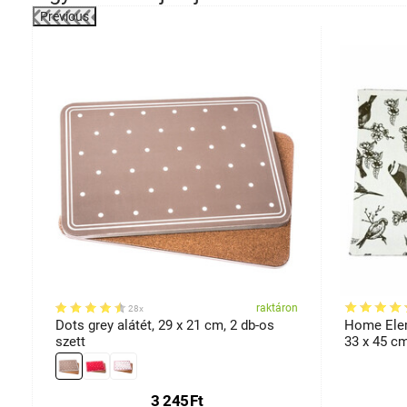
Previous
 szett
on
raktáron
28x
Dots grey alátét, 29 x 21 cm, 2 db-os
Home Elem
szett
33 x 45 c
3 245
Ft