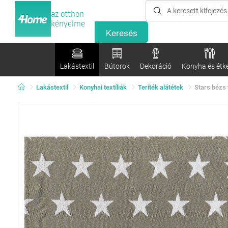
az otthon
kényelme
Lakástextil
Bútorok
Dekoráció
Konyha és étk
Lakástextil
Konyhai textíliák
Teríték alátétek
Stars bézs 