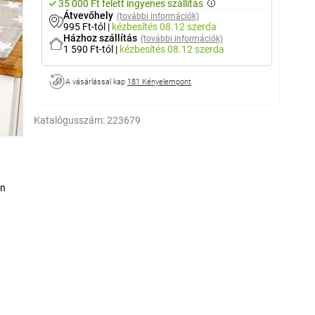
35 000 Ft felett ingyenes szállítás
Átvevőhely
(további információk)
995 Ft-tól
|
kézbesítés
08.12 szerda
Házhoz szállítás
(további információk)
1 590 Ft-tól
|
kézbesítés
08.12 szerda
A vásárlással kap
181 Kényelempont
Katalógusszám:
223679
en