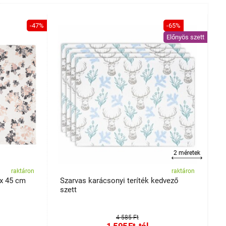
-47%
-65%
Előnyös szett
2 méretek
raktáron
raktáron
 x 45 cm
Szarvas karácsonyi teríték kedvező
S
szett
c
4 585 Ft
1 595
Ft
-tól