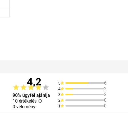
4,2
6
5
2
4
2
3
90% ügyfél ajánlja
0
2
10 értékelés
0
1
0 vélemény