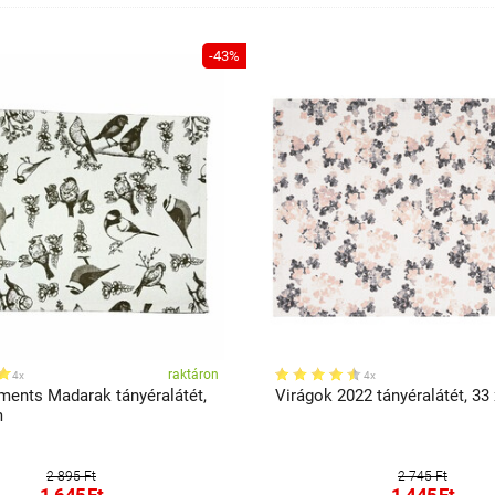
-43%
raktáron
4x
4x
ents Madarak tányéralátét,
Virágok 2022 tányéralátét, 33
m
2 895 Ft
2 745 Ft
1 645
Ft
1 445
Ft