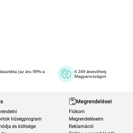
álasztéka (az áru 99%-a
6 249 átvevőhely
Magyarországon
ás
Megrendelései
rendelni
Fiókom
ntok hűségprogram
Megrendeléseim
módja és költsége
Reklamáció