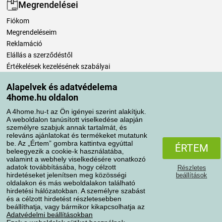
Megrendelései
Fiókom
Megrendeléseim
Reklamáció
Elállás a szerződéstől
Értékelések kezelésének szabályai
Alapelvek és adatvédelema
Szállítási módok
4home.hu oldalon
A 4home.hu-t az Ön igényei szerint alakítjuk.
A weboldalon tanúsított viselkedése alapján
Fizetési módok
személyre szabjuk annak tartalmát, és
releváns ajánlatokat és termékeket mutatunk
be. Az „Értem” gombra kattintva egyúttal
ÉRTEM
beleegyezik a cookie-k használatába,
valamint a webhely viselkedésére vonatkozó
adatok továbbításába, hogy célzott
Részletes
hirdetéseket jelenítsen meg közösségi
beállítások
oldalakon és más weboldalakon található
hirdetési hálózatokban. A személyre szabást
és a célzott hirdetést részletesebben
Adatvédelem
Süti szabályzat
beállíthatja, vagy bármikor kikapcsolhatja az
Adatvédelmi beállításokban