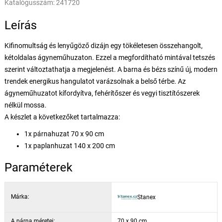
Katalógusszám:
241720
Leírás
Kifinomultság és lenyűgöző dizájn egy tökéletesen összehangolt,
kétoldalas ágyneműhuzaton. Ezzel a megfordítható mintával tetszés
szerint változtathatja a megjelenést. A barna és bézs színű új, modern
trendek energikus hangulatot varázsolnak a belső térbe. Az
ágyneműhuzatot kífordyítva, fehérítőszer és vegyi tisztítószerek
nélkül mossa.
A készlet a következőket tartalmazza:
1x párnahuzat 70 x 90 cm
1x paplanhuzat 140 x 200 cm
Paraméterek
Márka:
Stanex
A párna méretei:
70 x 90 cm