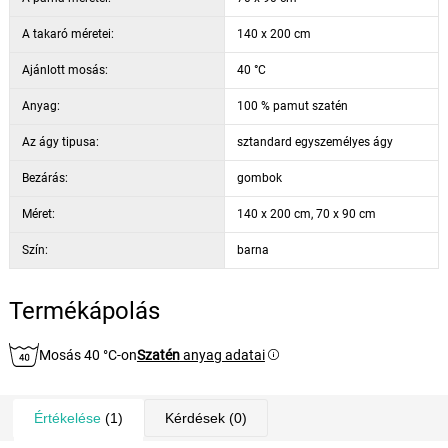
A takaró méretei:
140 x 200 cm
Ajánlott mosás:
40 °C
Anyag:
100 % pamut szatén
Az ágy tipusa:
sztandard egyszemélyes ágy
Bezárás:
gombok
Méret:
140 x 200 cm, 70 x 90 cm
Szín:
barna
Termékápolás
Mosás 40 °C-on
Szatén
anyag adatai
Értékelése
(1)
Kérdések
(0)