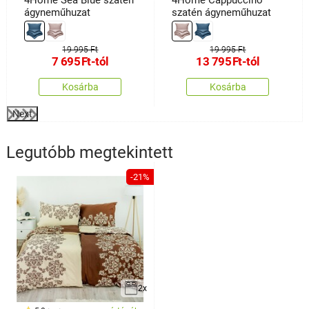
ágyneműhuzat
szatén ágyneműhuzat
19 995 Ft
19 995 Ft
7 695
Ft
-tól
13 795
Ft
-tól
Kosárba
Kosárba
Next
Legutóbb megtekintett
-21%
2x