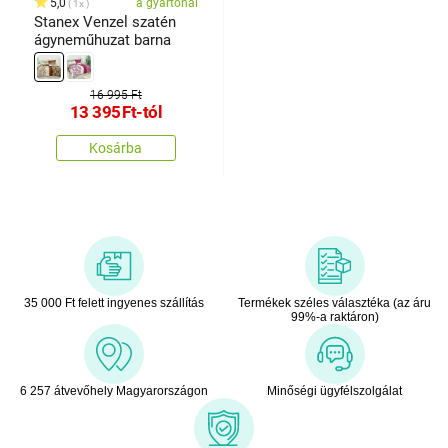
5,0
a gyártónál
1x
Stanex Venzel szatén
ágyneműhuzat barna
16 995 Ft
13 395
Ft
-tól
Kosárba
35 000 Ft felett ingyenes szállítás
Termékek széles választéka (az áru
99%-a raktáron)
6 257 átvevőhely Magyarországon
Minőségi ügyfélszolgálat