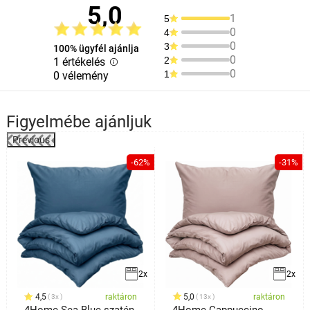
5,0
1
5
0
4
0
3
100% ügyfél ajánlja
0
2
1 értékelés
0
1
0 vélemény
Figyelmébe ajánljuk
Previous
-62%
-31%
2x
2x
4,5
raktáron
5,0
raktáron
3x
13x
4Home Sea Blue szatén
4Home Cappuccino