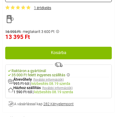
1 értékelés
16 995 Ft
megtakarít 3 600 Ft
13 395 Ft
Kosárba
Raktáron a gyártónál
35 000 Ft felett ingyenes szállítás
Átvevőhely
(további információk)
995 Ft-tól
|
kézbesítés
08.19 szerda
Házhoz szállítás
(további információk)
1 590 Ft-tól
|
kézbesítés
08.19 szerda
A vásárlással kap
282 Kényelempont