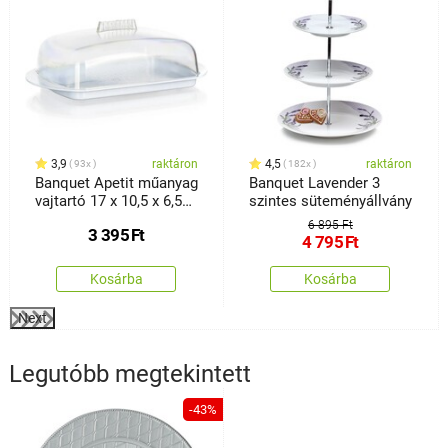
3,9
raktáron
4,5
raktáron
93x
182x
Banquet Apetit műanyag
Banquet Lavender 3
vajtartó 17 x 10,5 x 6,5
szintes süteményállvány
cm
6 895 Ft
3 395
Ft
4 795
Ft
Kosárba
Kosárba
Next
Legutóbb megtekintett
-43%