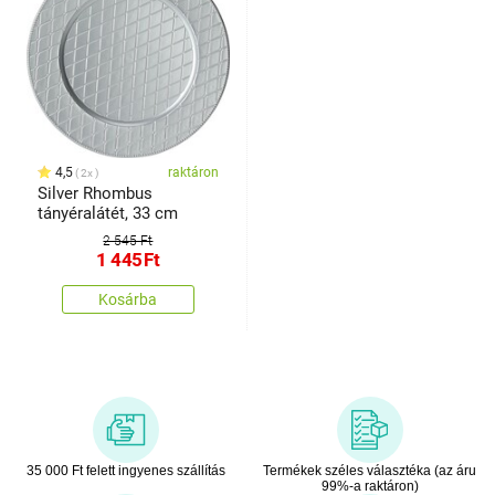
4,5
raktáron
2x
Silver Rhombus
tányéralátét, 33 cm
2 545 Ft
1 445
Ft
Kosárba
35 000 Ft felett ingyenes szállítás
Termékek széles választéka (az áru
99%-a raktáron)