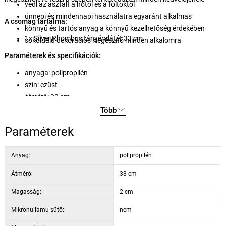
védi az asztalt a hőtől és a foltoktól
ünnepi és mindennapi használatra egyaránt alkalmas
A csomag tartalma:
könnyű és tartós anyag a könnyű kezelhetőség érdekében
1x Silver Rhombus tányéralátét 33 cm
sokoldalú dekorációs kiegészítő minden alkalomra
Paraméterek és specifikációk:
anyaga: polipropilén
szín: ezüst
átmérő: 33 cm
magasság: 2 cm
Több
súly: 0,32 kg
Paraméterek
Anyag:
polipropilén
Átmérő:
33 cm
Magasság:
2 cm
Mikrohullámú sütő:
nem