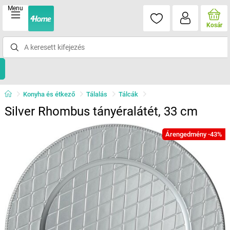
Menu
Kosár
Konyha és étkező
Tálalás
Tálcák
Silver Rhombus tányéralátét, 33 cm
Árengedmény -43%