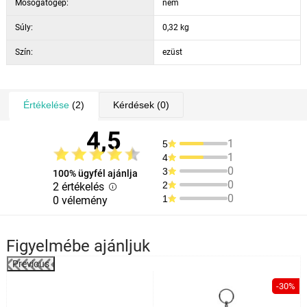
Mosogatógép:
nem
Súly:
0,32 kg
Szín:
ezüst
Értékelése
(2)
Kérdések
(0)
4,5
1
5
1
4
0
3
100% ügyfél ajánlja
0
2
2 értékelés
0
1
0 vélemény
Figyelmébe ajánljuk
Previous
%
-30%