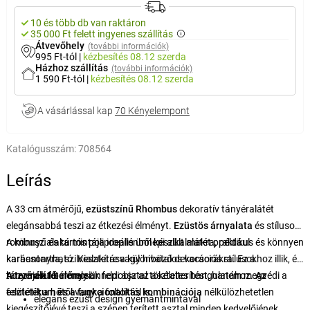
10 és több db van raktáron
35 000 Ft felett ingyenes szállítás
Átvevőhely
(további információk)
995 Ft-tól
|
kézbesítés
08.12 szerda
Házhoz szállítás
(további információk)
1 590 Ft-tól
|
kézbesítés
08.12 szerda
A vásárlással kap
70 Kényelempont
Katalógusszám:
708564
Leírás
A 33 cm átmérőjű,
ezüstszínű Rhombus
dekoratív tányéralátét
elegánsabbá teszi az étkezési élményt.
Ezüstös árnyalata
és stílusos
rombusz alakú mintája ideális ünnepi alkalmakra, például
A könnyű és tartós polipropilénből készült alátét praktikus és könnyen
karácsonyra, szilveszterre vagy hivatalos vacsorákra. Ez a
karbantartható. Kialakítása különböző dekorációs stílusokhoz illik, és
tányéralátét nemcsak feldobja az asztalterítést, hanem megvédi a
hozzájárul bármely ünnepi asztal tökéletes hangulatához.
A termék fő előnyei:
Az
felületét a hőtől vagy a foltoktól is.
esztétikum és a funkcionalitás kombinációja
nélkülözhetetlen
elegáns ezüst design gyémántmintával
kiegészítőjévé teszi a szépen terített asztal minden kedvelőjének.