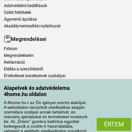
Adatvédelmi beállítások
Üzleti feltételek
Ágynemű ápolása
Akadálymentesítési nyilatkozat
Megrendelései
Fiókom
Megrendeléseim
Reklamáció
Elállás a szerződéstől
Értékelések kezelésének szabályai
Alapelvek és adatvédelema
Szállítási módok
4home.hu oldalon
A 4home.hu-t az Ön igényei szerint alakítjuk.
A weboldalon tanúsított viselkedése alapján
Fizetési módok
személyre szabjuk annak tartalmát, és
releváns ajánlatokat és termékeket mutatunk
be. Az „Értem” gombra kattintva egyúttal
ÉRTEM
beleegyezik a cookie-k használatába,
valamint a webhely viselkedésére vonatkozó