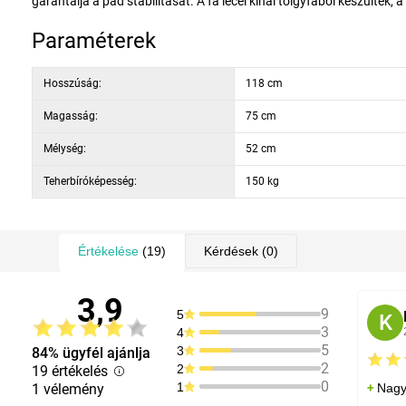
garantálja a pad stabilitását. A fa lécei kínai tölgyfából készültek
Paraméterek
Hosszúság:
118 cm
Magasság:
75 cm
Mélység:
52 cm
Teherbíróképesség:
150 kg
Értékelése
(19)
Kérdések
(0)
3,9
9
5
K
3
4
5
3
84% ügyfél ajánlja
2
2
19 értékelés
0
1
1 vélemény
Nagy