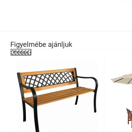
Figyelmébe ajánljuk
Previous
llítás