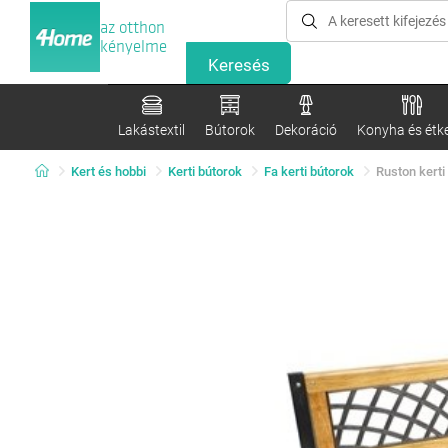
az otthon
kényelme
Lakástextil
Bútorok
Dekoráció
Konyha és étk
Kert és hobbi
Kerti bútorok
Fa kerti bútorok
Ruston kerti