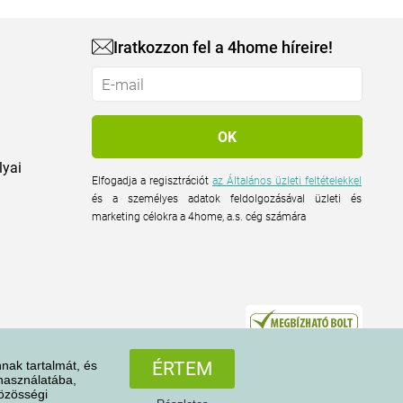
Iratkozzon fel a 4home híreire!
lyai
Elfogadja a regisztrációt
az Általános üzleti feltételekkel
és a személyes adatok feldolgozásával üzleti és
marketing célokra a 4home, a.s. cég számára
nak tartalmát, és
ÉRTEM
 használatába,
közösségi