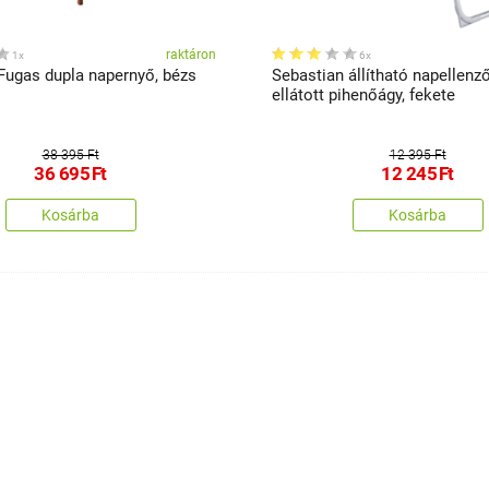
raktáron
1x
6x
Fugas dupla napernyő, bézs
Sebastian állítható napellenz
ellátott pihenőágy, fekete
38 395 Ft
12 395 Ft
36 695
Ft
12 245
Ft
Kosárba
Kosárba