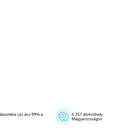
álasztéka (az áru 99%-a
6 257 átvevőhely
Magyarországon