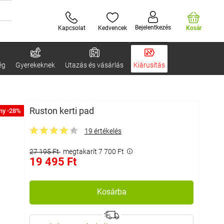
Bejelentkezés
Kapcsolat
Kedvencek
Kosár
ég
Gyerekeknek
Utazás és vásárlás
Kiárusítás
Ruston kerti pad
ny -28%
19 értékelés
27 195 Ft
megtakarít 7 700 Ft
19 495 Ft
Kosárba