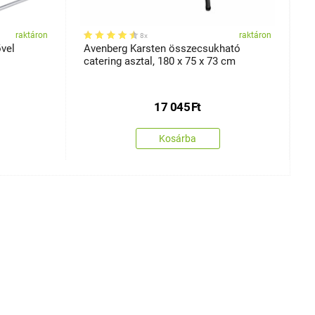
raktáron
raktáron
8x
ővel
Avenberg Karsten összecsukható
A
catering asztal, 180 x 75 x 73 cm
b
17 045
Ft
Kosárba