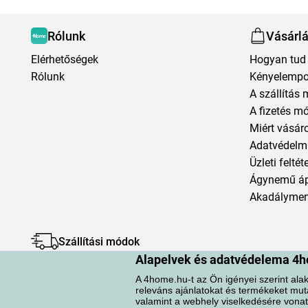
Rólunk
Vásárl
Elérhetőségek
Hogyan tud 
Rólunk
Kényelempo
A szállítás 
A fizetés m
Miért vásár
Adatvédelmi
Üzleti feltét
Ágynemű á
Akadályment
Szállítási módok
Alapelvek és adatvédelema 4h
A 4home.hu-t az Ön igényei szerint alak
releváns ajánlatokat és termékeket mut
valamint a webhely viselkedésére vonat