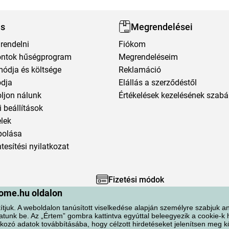
ás
Megrendelései
rendelni
Fiókom
ntok hűségprogram
Megrendeléseim
módja és költsége
Reklamáció
ódja
Elállás a szerződéstől
oljon nálunk
Értékelések kezelésének szabá
 beállítások
elek
polása
esítési nyilatkozat
Fizetési módok
ome.hu oldalon
ítjuk. A weboldalon tanúsított viselkedése alapján személyre szabjuk an
atunk be. Az „Értem” gombra kattintva egyúttal beleegyezik a cookie-k
kozó adatok továbbításába, hogy célzott hirdetéseket jelenítsen meg 