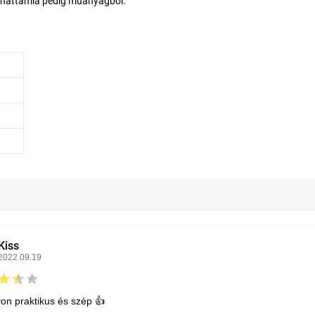
, a háttámla pedig műanyagból.
Kiss
2022.09.19
on praktikus és szép 👍