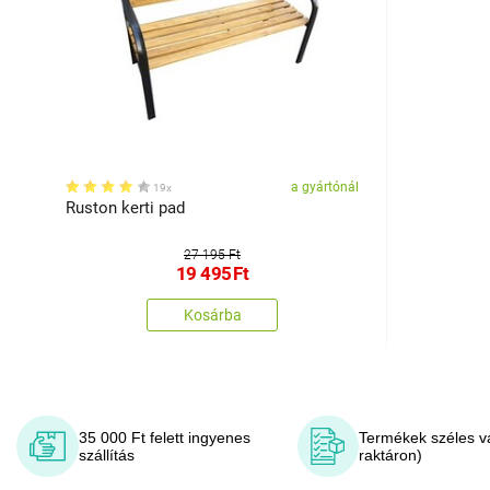
a gyártónál
19x
Ruston kerti pad
27 195 Ft
19 495
Ft
Kosárba
35 000 Ft felett ingyenes
Termékek széles v
szállítás
raktáron)