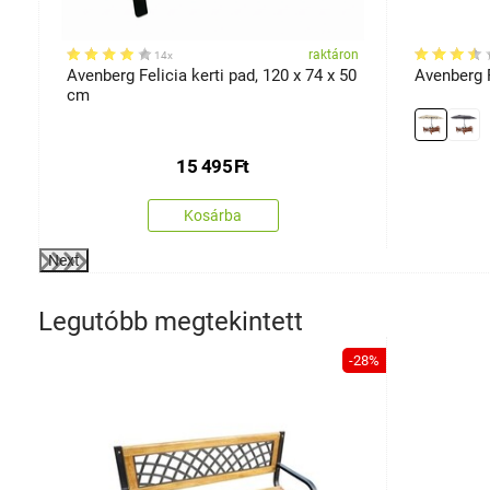
on
raktáron
14x
Avenberg Felicia kerti pad, 120 x 74 x 50
Avenberg 
cm
15 495
Ft
Kosárba
Next
Legutóbb megtekintett
-28%