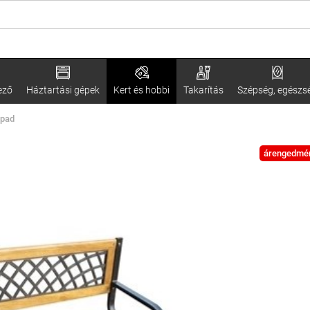
ező
Háztartási gépek
Kert és hobbi
Takarítás
Szépség, egészs
 pad
árengedmé