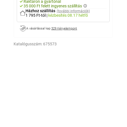
Raktáron a gyártónál
35 000 Ft felett ingyenes szállítás
Házhoz szállítás
(további információk)
1 795 Ft-tól
|
kézbesítés
08.17 hétfő
A vásárlással kap
329 Kényelempont
Katalógusszám:
675573