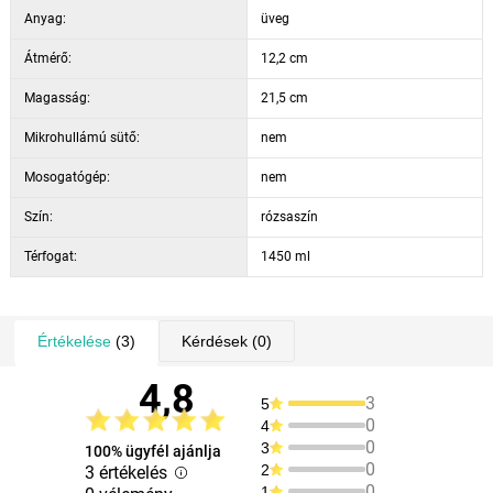
Anyag:
üveg
Átmérő:
12,2 cm
Magasság:
21,5 cm
Mikrohullámú sütő:
nem
Mosogatógép:
nem
Szín:
rózsaszín
Térfogat:
1450 ml
Értékelése
(3)
Kérdések
(0)
4,8
3
5
0
4
0
3
100% ügyfél ajánlja
0
2
3 értékelés
0
1