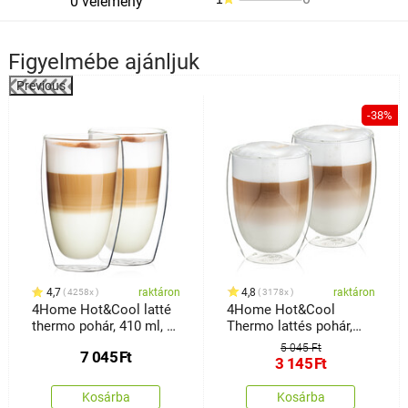
0 vélemény
Figyelmébe ajánljuk
Previous
%
-38%
4,7
raktáron
4,8
raktáron
4258x
3178x
4Home Hot&Cool latté
4Home Hot&Cool
thermo pohár, 410 ml, 2
Thermo lattés pohár,
db
350 ml, 2 db
5 045 Ft
7 045
Ft
3 145
Ft
Kosárba
Kosárba