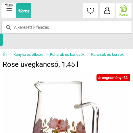
Menu
Kosár
Konyha és étkező
Poharak és kancsók
Kancsók és korsók
Rose üvegkancsó, 1,45 l
árengedmény -3%