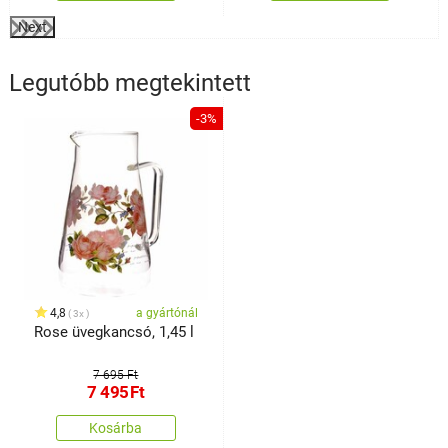
Next
Legutóbb megtekintett
-3%
4,8
a gyártónál
3x
Rose üvegkancsó, 1,45 l
7 695 Ft
7 495
Ft
Kosárba