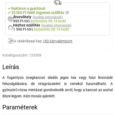
Raktáron a gyártónál
35 000 Ft felett ingyenes szállítás
Átvevőhely
(további információk)
995 Ft-tól
|
kézbesítés
08.18 kedd
Házhoz szállítás
(további információk)
1 590 Ft-tól
|
kézbesítés
08.18 kedd
A vásárlással kap
180 Kényelempont
Katalógusszám:
133509
Leírás
A fogantyús üvegkancsó ideális jeges tea vagy házi limonádé
felszolgálására, de virágvázaként is remekül használható. A
gyönyörű rózsa mintázat gondoskodik arról, hogy a kancsó az asztal
dísze legyen. Kézi mosás ajánlott.
Paraméterek