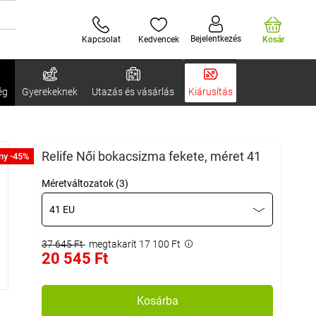
Bejelentkezés
Kapcsolat
Kedvencek
Kosár
ég
Gyerekeknek
Utazás és vásárlás
Kiárusítás
Relife Női bokacsizma fekete, méret 41
ny -45%
Méretváltozatok (3)
41 EU
37 645 Ft
megtakarít 17 100 Ft
20 545 Ft
Kosárba