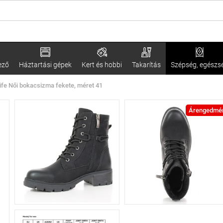
ező
Háztartási gépek
Kert és hobbi
Takarítás
Szépség, egészs
ife Női bokacsizma fekete, méret 41
Árengedmé