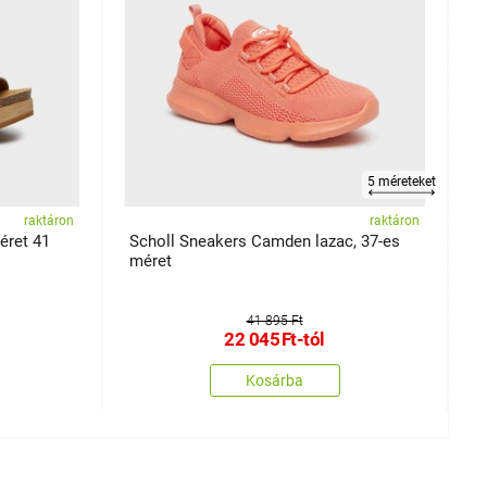
5 méreteket
raktáron
raktáron
éret 41
Scholl Sneakers Camden lazac, 37-es
S
méret
m
41 895 Ft
22 045
Ft
-tól
Kosárba