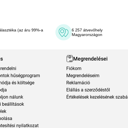
álasztéka (az áru 99%-a
6 257 átvevőhely
Magyarországon
ás
Megrendelései
rendelni
Fiókom
ntok hűségprogram
Megrendeléseim
módja és költsége
Reklamáció
ódja
Elállás a szerződéstől
oljon nálunk
Értékelések kezelésének szabá
 beállítások
elek
polása
esítési nyilatkozat