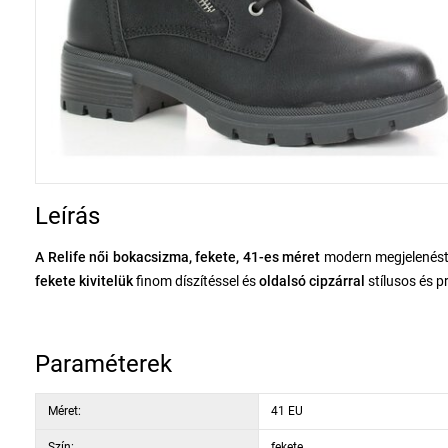
Leírás
A Relife női bokacsizma, fekete, 41-es méret
modern megjelenés
fekete kivitelük
finom díszítéssel és
oldalsó cipzárral
stílusos és p
az időjárási hatásokkal szembeni ellenállást és az egyszerű karban
A
belső
textil bélés
meleg kényelmet és puhaságot biztosít a hi
Paraméterek
amely csillapítja a járás során fellépő ütéseket és támogatja a lá
során.
A
szilárd
TPR talp
markáns mintázattal biztosítja a lépések b
Méret:
41 EU
Szín:
fekete