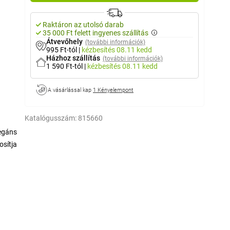
Raktáron az utolsó darab
35 000 Ft felett ingyenes szállítás
Átvevőhely
(további információk)
995 Ft-tól
|
kézbesítés
08.11 kedd
Házhoz szállítás
(további információk)
1 590 Ft-tól
|
kézbesítés
08.11 kedd
A vásárlással kap
1 Kényelempont
Katalógusszám:
815660
legáns
osítja
látva,
iselés