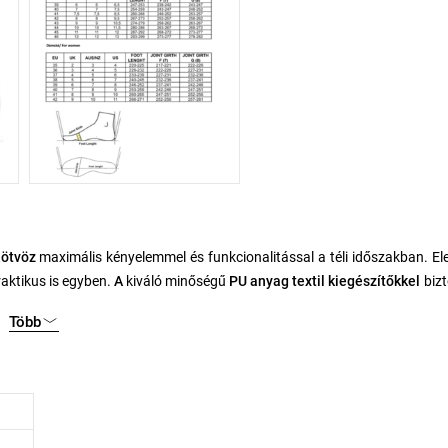
t
ötvöz
maximális kényelemmel és funkcionalitással a téli időszakban. E
raktikus is egyben.
A
kiváló minőségű
PU anyag textil kiegészítőkkel
bizt
tartást.
Több
deg napokon is. A cipő
Relife Soft Reflex System
technológiával van el
b természetes mozgását, ami jelentősen növeli a kényelmet egész napos v
iztonságát és stabilitását nedves vagy havas felületen is.