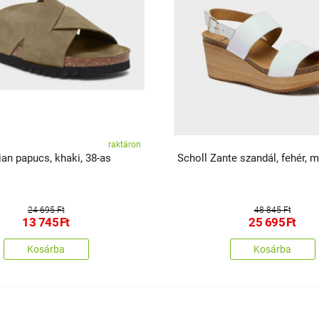
raktáron
ian papucs, khaki, 38-as
Scholl Zante szandál, fehér, m
24 695 Ft
48 845 Ft
13 745
Ft
25 695
Ft
Kosárba
Kosárba