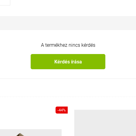
A termékhez nincs kérdés
Kérdés írása
-44%