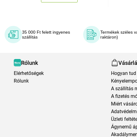
35 000 Ft felett ingyenes
Termékek széles v
szállítás
raktáron)
Rólunk
Vásárl
Elérhetőségek
Hogyan tud 
Rólunk
Kényelempo
A szállítás 
A fizetés m
Miért vásár
Adatvédelmi
Üzleti feltét
Ágynemű á
Akadályment