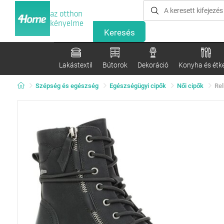
az otthon
kényelme
Lakástextil
Bútorok
Dekoráció
Konyha és étk
Szépség és egészség
Egészségügyi cipők
Női cipők
Rel