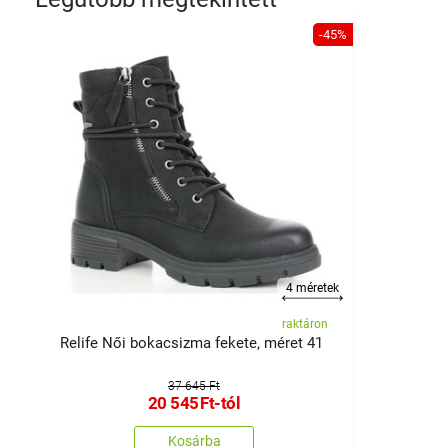
-45%
4 méretek
raktáron
Relife Női bokacsizma fekete, méret 41
37 645 Ft
20 545
Ft
-tól
Kosárba