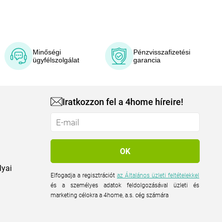
Minőségi
Pénzvisszafizetési
ügyfélszolgálat
garancia
Iratkozzon fel a 4home híreire!
lyai
Elfogadja a regisztrációt
az Általános üzleti feltételekkel
és a személyes adatok feldolgozásával üzleti és
marketing célokra a 4home, a.s. cég számára