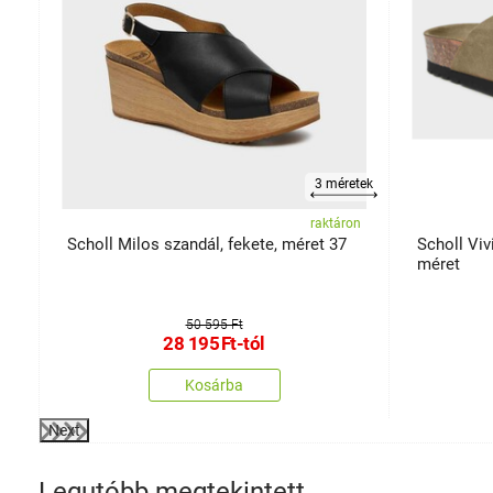
etek
3 méretek
on
raktáron
Scholl Milos szandál, fekete, méret 37
Scholl Viv
méret
50 595 Ft
28 195
Ft
-tól
Kosárba
Next
Legutóbb megtekintett