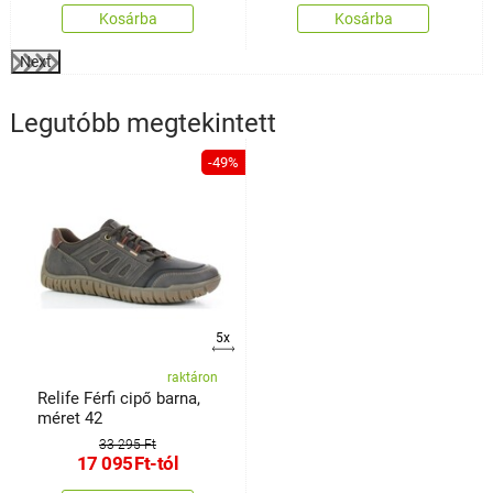
Kosárba
Kosárba
Next
Legutóbb megtekintett
-49%
5x
raktáron
Relife Férfi cipő barna,
méret 42
33 295 Ft
17 095
Ft
-tól