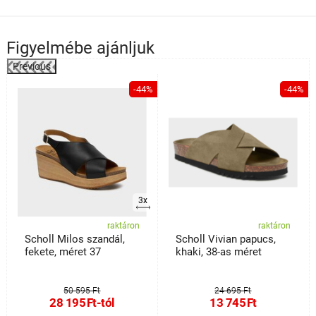
Felső anyag: 85% PU + 15% textil
belső anyag: 100% textil
talpbetét: 100% textil
Figyelmébe ajánljuk
talp: 100% TPR (termoplasztikus gumi)
Previous
technológia: Relife Soft Reflex System
%
-44%
-44%
3x
raktáron
raktáron
Scholl Milos szandál,
Scholl Vivian papucs,
fekete, méret 37
khaki, 38-as méret
50 595 Ft
24 695 Ft
28 195
Ft
-tól
13 745
Ft