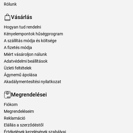
Rólunk
Vásárlás
Hogyan tud rendelni
Kényelempontok hűségprogram
A szállítás módja és költsége
A fizetés módja
Miért vásároljon nálunk
Adatvédelmi beállítások
Üzleti feltételek
Ágynemű ápolása
Akadálymentesítési nyilatkozat
Megrendelései
Fiókom
Megrendeléseim
Reklamáció
Elállás a szerződéstől
Értékelések kezelésének szabályai