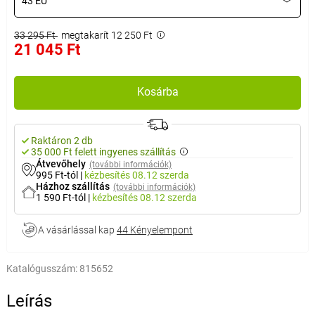
43 EU
33 295 Ft
megtakarít 12 250 Ft
21 045 Ft
Kosárba
Raktáron 2 db
35 000 Ft felett ingyenes szállítás
Átvevőhely
(további információk)
995 Ft-tól
|
kézbesítés
08.12 szerda
Házhoz szállítás
(további információk)
1 590 Ft-tól
|
kézbesítés
08.12 szerda
A vásárlással kap
44 Kényelempont
Katalógusszám:
815652
Leírás