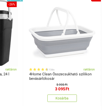
-26%
raktáron
raktáron
134x
, 24 l
4Home Clean Összecsukható szilikon
F
bevásárlókosár
c
5 995 Ft
3 095
Ft
Kosárba