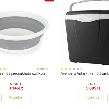
raktáron
68x
1x
an összecsukható szilikon
Avenberg Antarktika hűtőtáska
5 095 Ft
7 695 Ft
3 145
Ft
5 695
Ft
Kosárba
Kosárba