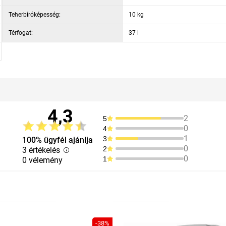
Teherbíróképesség:
10 kg
Térfogat:
37 l
4,3
2
5
0
4
1
3
100% ügyfél ajánlja
0
2
3 értékelés
0
1
0 vélemény
-38%