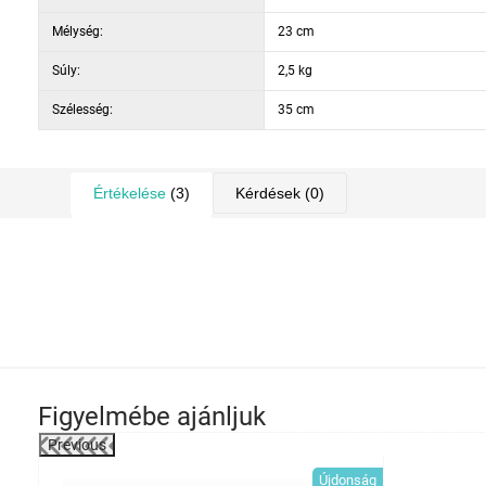
Mélység:
23 cm
Súly:
2,5 kg
Szélesség:
35 cm
Értékelése
(3)
Kérdések
(0)
Figyelmébe ajánljuk
Previous
-44%
Újdonság