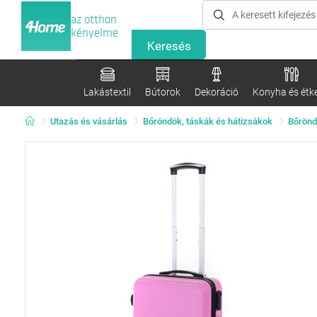
az otthon
kényelme
Lakástextil
Bútorok
Dekoráció
Konyha és étk
Utazás és vásárlás
Bőröndök, táskák és hátizsákok
Bőrön