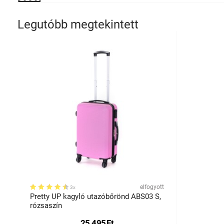
Legutóbb megtekintett
elfogyott
3x
Pretty UP kagyló utazóbőrönd ABS03 S,
rózsaszín
25 495
Ft