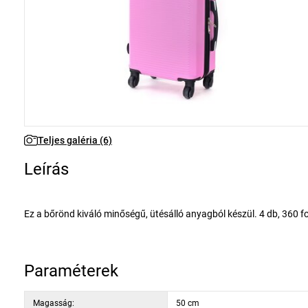
Teljes galéria (6)
Leírás
Ez a bőrönd kiváló minőségű, ütésálló anyagból készül. 4 db, 360 fokban elfordítható kerékkel rendelkezik, így a poggyász kezelése nagyon
egyszerű. 3 műanyag fogantyúval rendelkezik: oldalsóval és két felsővel, amelyek közül az egyik teleszkópos fogantyúval és biztosítékkal
rendelkezik a becsúszás ellen, valamint a több
Paraméterek
Cipzárral záródik és mindkét cipzárat csatlakoztathatja a kódos zárhoz. A bőrönd belső része zsebes szövet elválasztóval rendelkezik, és
keresztes záródással a holmijai jobb rögzítéséhez és elrendezéséh
Magasság:
50 cm