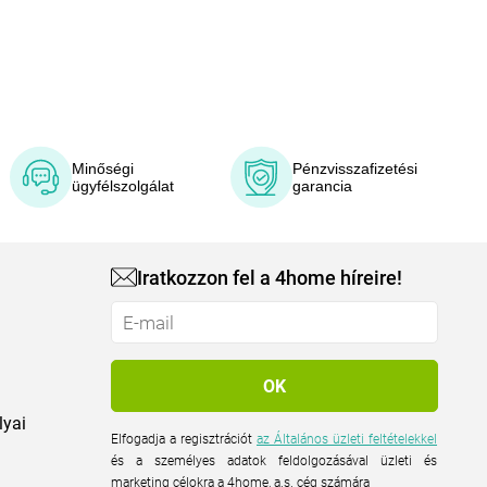
Minőségi
Pénzvisszafizetési
ügyfélszolgálat
garancia
Iratkozzon fel a 4home híreire!
lyai
Elfogadja a regisztrációt
az Általános üzleti feltételekkel
és a személyes adatok feldolgozásával üzleti és
marketing célokra a 4home, a.s. cég számára