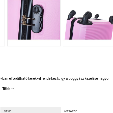
Több
 helyzetben állítható magasság lehetőségével.
ez.
Szín:
rózsaszín