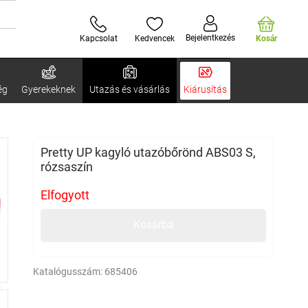
Bejelentkezés
Kapcsolat
Kedvencek
Kosár
ég
Gyerekeknek
Utazás és vásárlás
Kiárusítás
Pretty UP kagyló utazóbőrönd ABS03 S,
rózsaszín
Elfogyott
Kosárba
Katalógusszám:
685406