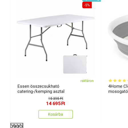
-5%
on
raktáron
ák
Essen összecsukható
4Home Cle
catering-/kemping asztal
mosogató
15 395 Ft
14 695
Ft
Kosárba
Next