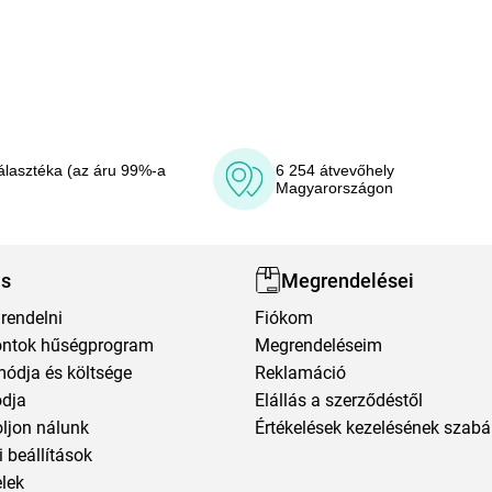
álasztéka (az áru 99%-a
6 254 átvevőhely
Magyarországon
ás
Megrendelései
rendelni
Fiókom
ntok hűségprogram
Megrendeléseim
módja és költsége
Reklamáció
ódja
Elállás a szerződéstől
oljon nálunk
Értékelések kezelésének szabá
 beállítások
elek