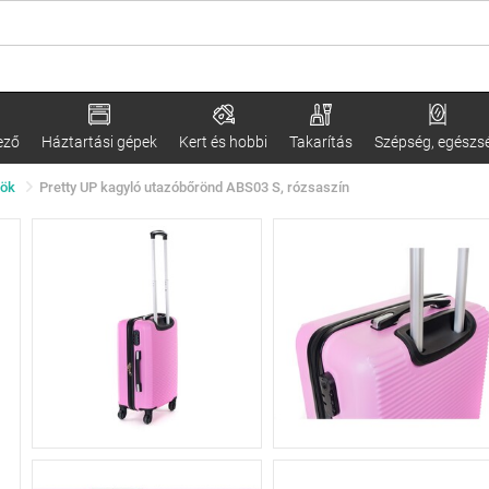
ező
Háztartási gépek
Kert és hobbi
Takarítás
Szépség, egészs
dök
Pretty UP kagyló utazóbőrönd ABS03 S, rózsaszín