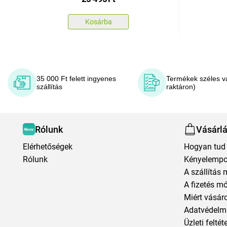
Kosárba
35 000 Ft felett ingyenes
Termékek széles v
szállítás
raktáron)
Rólunk
Vásárl
Elérhetőségek
Hogyan tud 
Rólunk
Kényelempo
A szállítás 
A fizetés m
Miért vásár
Adatvédelmi
Üzleti feltét