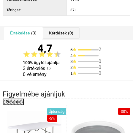
Térfogat:
37 l
Értékelése
(3)
Kérdések
(0)
4,7
2
5
1
4
0
3
100% ügyfél ajánlja
0
2
3 értékelés
0
1
0 vélemény
Figyelmébe ajánljuk
Previous
%
Újdonság
-38%
-5%