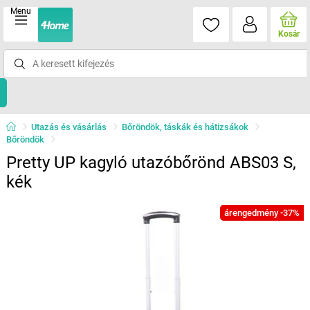
Menu
Kosár
Utazás és vásárlás
Bőröndök, táskák és hátizsákok
Bőröndök
Pretty UP kagyló utazóbőrönd ABS03 S,
kék
árengedmény -37%