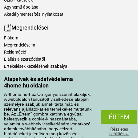
Ágynemű ápolása
Akadálymentesítési nyilatkozat
Megrendelései
Fiókom
Megrendeléseim
Reklamáció
Elállás a szerződéstől
Értékelések kezelésének szabályai
Alapelvek és adatvédelema
Szállítási módok
4home.hu oldalon
A 4home.hu-t az Ön igényei szerint alakítjuk.
A weboldalon tanúsított viselkedése alapján
Fizetési módok
személyre szabjuk annak tartalmát, és
releváns ajánlatokat és termékeket mutatunk
be. Az „Értem” gombra kattintva egyúttal
ÉRTEM
beleegyezik a cookie-k használatába,
valamint a webhely viselkedésére vonatkozó
adatok továbbításába, hogy célzott
Részletes
hirdetéseket jelenítsen meg közösségi
beállítások