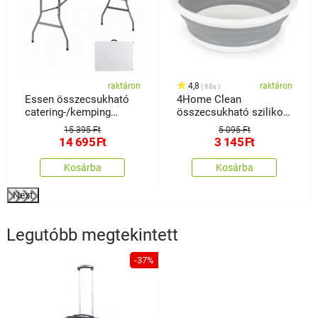
raktáron
4,8
raktáron
68x
Essen összecsukható
4Home Clean
catering-/kemping
összecsukható szilikon
asztal
mosogató
15 395 Ft
5 095 Ft
14 695
Ft
3 145
Ft
Kosárba
Kosárba
Next
Legutóbb megtekintett
-37%