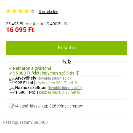
3 értékelés
25 495 Ft
megtakarít 9 400 Ft
16 095 Ft
Kosárba
Raktáron a gyártónál
35 000 Ft felett ingyenes szállítás
Átvevőhely
(további információk)
995 Ft-tól
|
kézbesítés
08.17 hétfő
Házhoz szállítás
(további információk)
1 590 Ft-tól
|
kézbesítés
08.17 hétfő
A vásárlással kap
326 Kényelempont
Katalógusszám:
685409