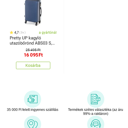
4,7
a gyártónál
3x
Pretty UP kagyló
utazóbőrönd ABS03 S,
kék
25 495 Ft
16 095
Ft
Kosárba
35 000 Ft felett ingyenes szállítás
Termékek széles választéka (az áru
99%-a raktáron)