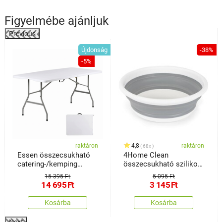
Figyelmébe ajánljuk
Previous
%
Újdonság
-38%
-5%
raktáron
4,8
raktáron
68x
Essen összecsukható
4Home Clean
catering-/kemping
összecsukható szilikon
asztal
mosogató
15 395 Ft
5 095 Ft
14 695
Ft
3 145
Ft
Kosárba
Kosárba