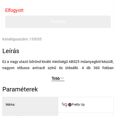
Elfogyott
Kosárba
Katalógusszám:
133055
Leírás
Ez a nagy utazó bőrönd kiváló minőségű ABS25 műanyagból készült,
nagyon stílusos antracit színű és ütésálló. 4 db 360 fokban
forgatható kerekekkel van ellátva, így a poggyász kezelése nagyon
Több
egyszerű. Három műanyag fogantyúval rendelkezik, egy oldalon és
kettő a tetején, amelyek közül az egyik teleszkópos fogantyúval van
Paraméterek
ellátva, amely beugrásgátlóval és több pozícióba állítható
magassággal rendelkezik.
Márka:
Pretty Up
Cipzárral zárható, mindkét cipzár összekapcsolható egy kódzáras
zárral. A bőrönd belsejében egy szövet elválasztó van zsebbel és