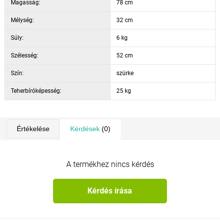
keresztrögzítéssel a holmik jobb rögzítéséhez és rendezéséhez.
Magasság:
78 cm
A bőrönd teherbírása 25 kg. Méretek: 78 x 52 x 32 cm.
Mélység:
32 cm
Tisztításhoz szappanos vizet javaslunk.
Súly:
6 kg
Szélesség:
52 cm
Szín:
szürke
Teherbíróképesség:
25 kg
Értékelése
Kérdések
(0)
A termékhez nincs kérdés
Kérdés írása