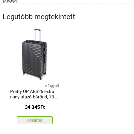
Next
Legutóbb megtekintett
elfogyott
Pretty UP ABS25 extra
nagy utazó bőrönd, 78 x
52 x32 cm, antracit
34 345
Ft
Kosárba