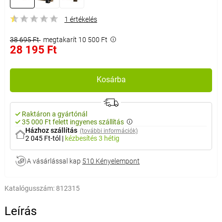
1 értékelés
38 695 Ft
megtakarít 10 500 Ft
28 195 Ft
Kosárba
Raktáron a gyártónál
35 000 Ft felett ingyenes szállítás
Házhoz szállítás
(további információk)
2 045 Ft-tól
|
kézbesítés
3 hétig
A vásárlással kap
510 Kényelempont
Katalógusszám:
812315
Leírás