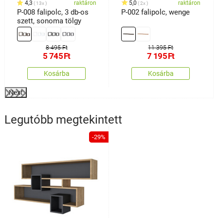
4,3
raktáron
5,0
raktáron
13x
2x
P-008 falipolc, 3 db-os
P-002 falipolc, wenge
szett, sonoma tölgy
8 495 Ft
11 395 Ft
5 745
Ft
7 195
Ft
Kosárba
Kosárba
Next
Legutóbb megtekintett
-29%