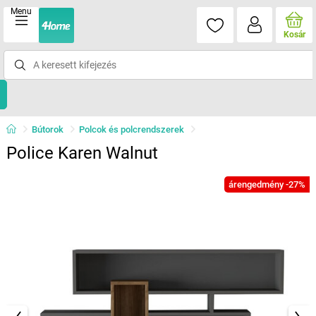
Menu
Kosár
Bútorok
Polcok és polcrendszerek
Police Karen Walnut
árengedmény -27%