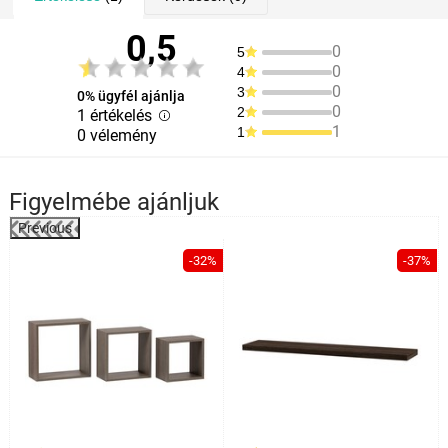
0,5
0
5
0
4
0
3
0% ügyfél ajánlja
0
2
1 értékelés
1
1
0 vélemény
Figyelmébe ajánljuk
Previous
-32%
-37%