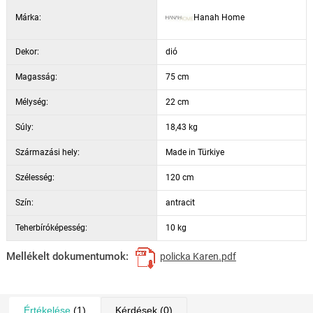
Szín: dió és antracit
Márka:
Hanah Home
Dekor:
dió
Magasság:
75 cm
Mélység:
22 cm
Súly:
18,43 kg
Származási hely:
Made in Türkiye
Szélesség:
120 cm
Szín:
antracit
Teherbíróképesség:
10 kg
Mellékelt dokumentumok:
policka Karen.pdf
Értékelése
(1)
Kérdések
(0)