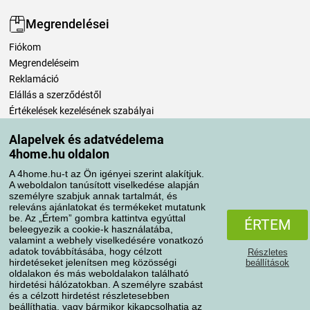
Megrendelései
Fiókom
Megrendeléseim
Reklamáció
Elállás a szerződéstől
Értékelések kezelésének szabályai
Alapelvek és adatvédelema
Szállítási módok
4home.hu oldalon
A 4home.hu-t az Ön igényei szerint alakítjuk.
A weboldalon tanúsított viselkedése alapján
Fizetési módok
személyre szabjuk annak tartalmát, és
releváns ajánlatokat és termékeket mutatunk
be. Az „Értem” gombra kattintva egyúttal
ÉRTEM
beleegyezik a cookie-k használatába,
valamint a webhely viselkedésére vonatkozó
adatok továbbításába, hogy célzott
Részletes
hirdetéseket jelenítsen meg közösségi
beállítások
oldalakon és más weboldalakon található
hirdetési hálózatokban. A személyre szabást
és a célzott hirdetést részletesebben
Adatvédelem
Süti szabályzat
beállíthatja, vagy bármikor kikapcsolhatja az