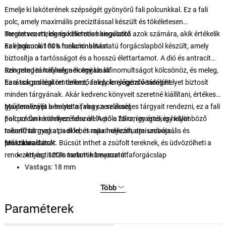
Emelje ki lakóterének szépségét gyönyörű fali polcunkkal. Ez a fali
polc, amely maximális precizitással készült és tökéletesen
megtervezett, elengedhetetlen kiegészítő azok számára, akik értékelik
Teremtsen meleg és kellemes hangulatot
az eleganciát és a funkcionalitást.
Fali polcunk 100% melaminbevonatú forgácslapból készült, amely
biztosítja a tartósságot és a hosszú élettartamot. A dió és antracit
szín minden helyiségnek egy kis kifinomultságot kölcsönöz, és meleg,
Rengeteg tárolóhely a holmijainak
barátságos légkört teremt, amely lenyűgözi vendégeit.
Ez a sok polccal rendelkező fali polc elegendő tárolóhelyet biztosít
minden tárgyának. Akár kedvenc könyveit szeretné kiállítani, értékes
gyűjteményét bemutatni, vagy a szükséges tárgyait rendezni, ez a fali
Maximalizálja a helyet a falra szereléssel
polc az Ön rendelkezésére áll. A polc 25 cm magas, így különböző
Fali polcunk könnyen felszerelhető a falra, így értékes helyet
méretű tárgyakat is el lehet rajta helyezni, ami univerzális és
takaríthat meg a padlón, és maximalizálhatja szobája
praktikus.
funkcionalitását. Búcsút inthet a zsúfolt tereknek, és üdvözölheti a
Műszaki adatok:
rendezett és tisztán tartott környezetet.
Anyag: 100% melamin bevonatú faforgácslap
Vastags: 18 mm
Szélesség: 120 cm
Több
Magasság: 75 cm
Mélység: 22 cm
Paraméterek
Polc magassága: 25 cm