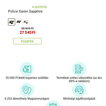
a gyártónál
Police Karen Sapphire
38 695 Ft
27 545
Ft
Kosárba
35 000 Ft felett ingyenes szállítás
Termékek széles választéka (az áru
99%-a raktáron)
6 253 átvevőhely Magyarországon
Minőségi ügyfélszolgálat