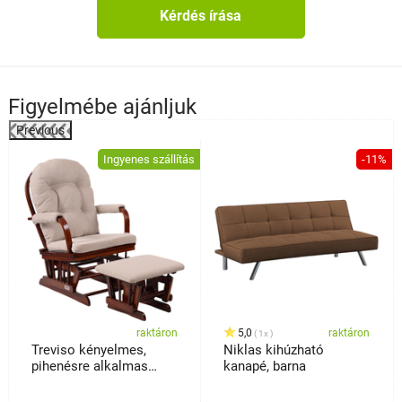
Kérdés írása
Figyelmébe ajánljuk
Previous
%
Ingyenes szállítás
-11%
raktáron
5,0
raktáron
1x
Treviso kényelmes,
Niklas kihúzható
pihenésre alkalmas
kanapé, barna
fotel lábtartóval,
sötétbarna