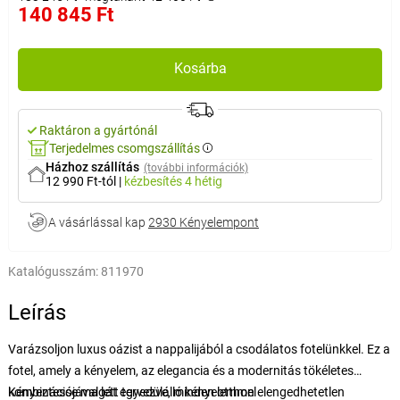
140 845 Ft
Kosárba
Raktáron a gyártónál
Terjedelmes csomgszállítás
Házhoz szállítás
(további információk)
12 990 Ft-tól
|
kézbesítés
4 hétig
A vásárlással kap
2930 Kényelempont
Katalógusszám:
811970
Leírás
Varázsoljon luxus oázist a nappalijából a csodálatos fotelünkkel. Ez a
fotel, amely a kényelem, az elegancia és a modernitás tökéletes
kombinációjával lett tervezve, minden otthon elengedhetetlen
Kényeztesse magát egyedülálló kényelemmel