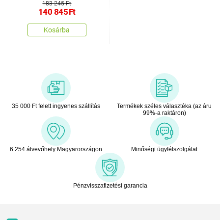
183 245 Ft
140 845
Ft
Kosárba
35 000 Ft felett ingyenes szállítás
Termékek széles választéka (az áru
99%-a raktáron)
6 254 átvevőhely Magyarországon
Minőségi ügyfélszolgálat
Pénzvisszafizetési garancia