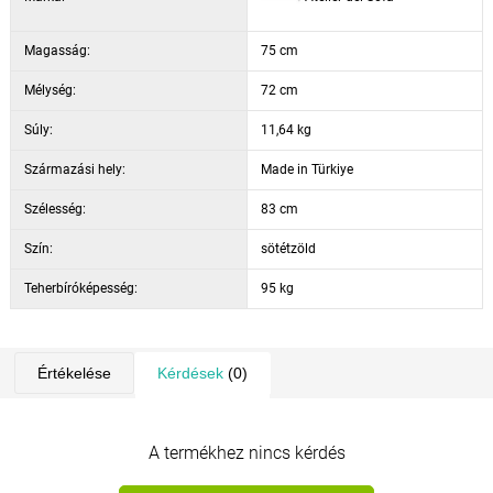
Lábak: aranylakkozott fém lábak
Magasság:
Szín: zöld
75 cm
Mélység:
72 cm
Súly:
11,64 kg
Származási hely:
Made in Türkiye
Szélesség:
83 cm
Szín:
sötétzöld
Teherbíróképesség:
95 kg
Értékelése
Kérdések
(0)
A termékhez nincs kérdés