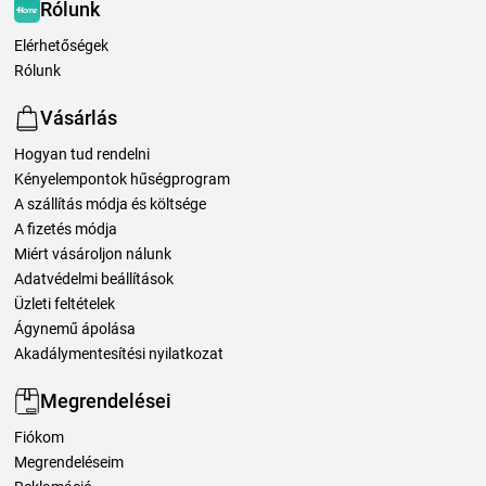
Rólunk
Elérhetőségek
Rólunk
Vásárlás
Hogyan tud rendelni
Kényelempontok hűségprogram
A szállítás módja és költsége
A fizetés módja
Miért vásároljon nálunk
Adatvédelmi beállítások
Üzleti feltételek
Ágynemű ápolása
Akadálymentesítési nyilatkozat
Megrendelései
Fiókom
Megrendeléseim