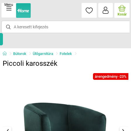
Menu
Kosár
Bútorok
Ülőgarnitúra
Fotelek
Piccoli karosszék
árengedmény -23%