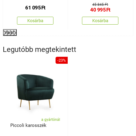
45 845 Ft
61 095
Ft
40 995
Ft
Kosárba
Kosárba
Next
Legutóbb megtekintett
-23%
a gyártónál
Piccoli karosszék