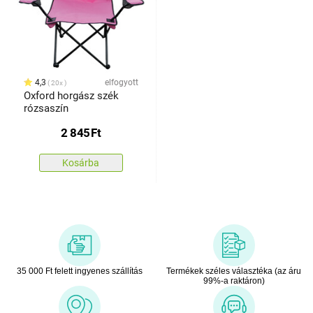
4,3
elfogyott
20x
Oxford horgász szék
rózsaszín
2 845
Ft
Kosárba
35 000 Ft felett ingyenes szállítás
Termékek széles választéka (az áru
99%-a raktáron)