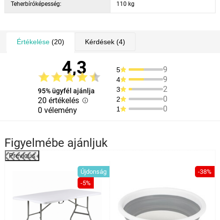
Teherbíróképesség:
110 kg
Értékelése
(20)
Kérdések
(4)
4,3
9
5
9
4
2
3
95% ügyfél ajánlja
0
2
20 értékelés
0
1
0 vélemény
Figyelmébe ajánljuk
Previous
Újdonság
-38%
-5%