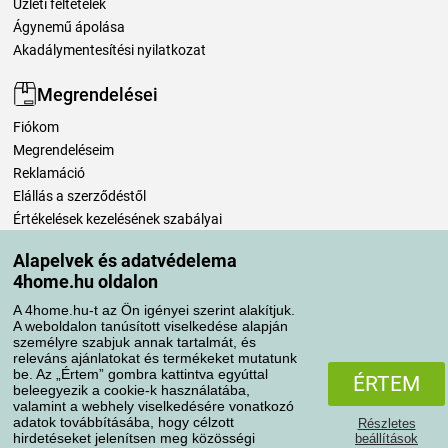
Üzleti feltételek
Ágynemű ápolása
Akadálymentesítési nyilatkozat
Megrendelései
Fiókom
Megrendeléseim
Reklamáció
Elállás a szerződéstől
Értékelések kezelésének szabályai
Alapelvek és adatvédelema
Szállítási módok
4home.hu oldalon
A 4home.hu-t az Ön igényei szerint alakítjuk.
A weboldalon tanúsított viselkedése alapján
Fizetési módok
személyre szabjuk annak tartalmát, és
releváns ajánlatokat és termékeket mutatunk
be. Az „Értem” gombra kattintva egyúttal
ÉRTEM
beleegyezik a cookie-k használatába,
valamint a webhely viselkedésére vonatkozó
adatok továbbításába, hogy célzott
Részletes
hirdetéseket jelenítsen meg közösségi
beállítások