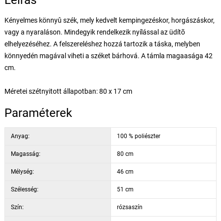
Leírás
Kényelmes könnyû szék, mely kedvelt kempingezéskor, horgászáskor,
vagy a nyaraláson. Mindegyik rendelkezik nyílással az üdítõ
elhelyezéséhez. A felszereléshez hozzá tartozik a táska, melyben
könnyedén magával viheti a széket bárhová. A támla magaasága 42
cm.
Méretei szétnyitott állapotban: 80 x 17 cm
Paraméterek
Anyag:
100 % poliészter
Magasság:
80 cm
Mélység:
46 cm
Szélesség:
51 cm
Szín:
rózsaszín