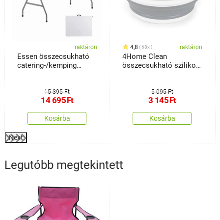
raktáron
4,8
raktáron
68x
Essen összecsukható
4Home Clean
catering-/kemping
összecsukható szilikon
asztal
mosogató
15 395 Ft
5 095 Ft
14 695
Ft
3 145
Ft
Kosárba
Kosárba
Next
Legutóbb megtekintett