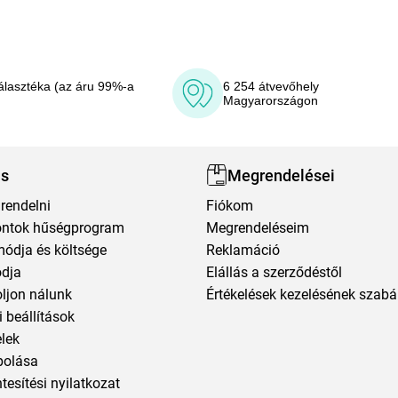
álasztéka (az áru 99%-a
6 254 átvevőhely
Magyarországon
ás
Megrendelései
rendelni
Fiókom
ntok hűségprogram
Megrendeléseim
módja és költsége
Reklamáció
ódja
Elállás a szerződéstől
oljon nálunk
Értékelések kezelésének szabá
 beállítások
elek
polása
esítési nyilatkozat