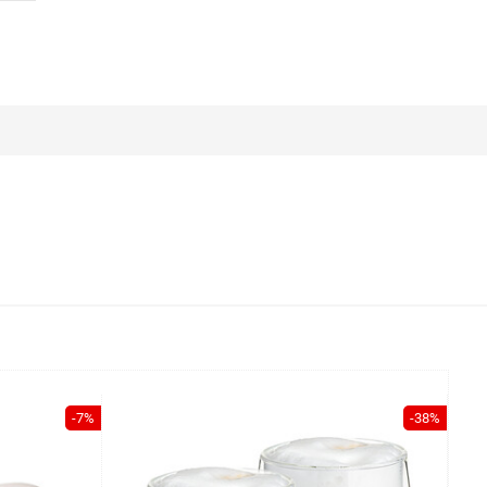
-7%
-38%