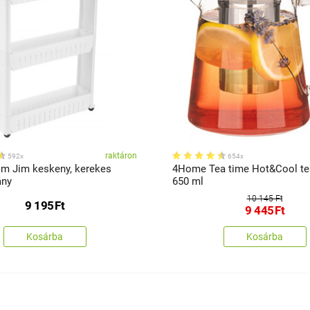
raktáron
592x
654x
m Jim keskeny, kerekes
4Home Tea time Hot&Cool te
ány
650 ml
10 145 Ft
9 195
Ft
9 445
Ft
Kosárba
Kosárba