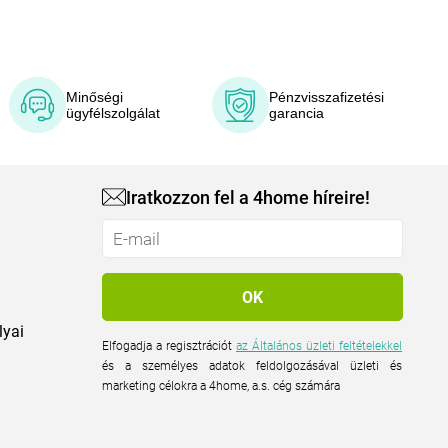
Minőségi
Pénzvisszafizetési
ügyfélszolgálat
garancia
Iratkozzon fel a 4home híreire!
lyai
Elfogadja a regisztrációt
az Általános üzleti feltételekkel
és a személyes adatok feldolgozásával üzleti és
marketing célokra a 4home, a.s. cég számára