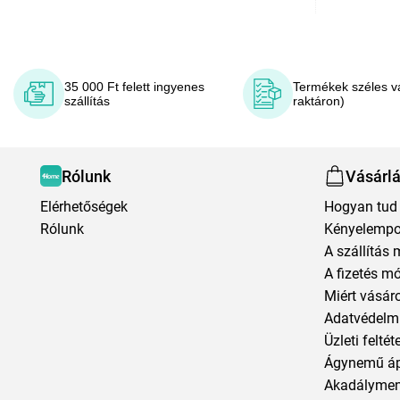
35 000 Ft felett ingyenes
Termékek széles v
szállítás
raktáron)
Rólunk
Vásárl
Elérhetőségek
Hogyan tud 
Rólunk
Kényelempo
A szállítás 
A fizetés m
Miért vásár
Adatvédelmi
Üzleti feltét
Ágynemű á
Akadályment