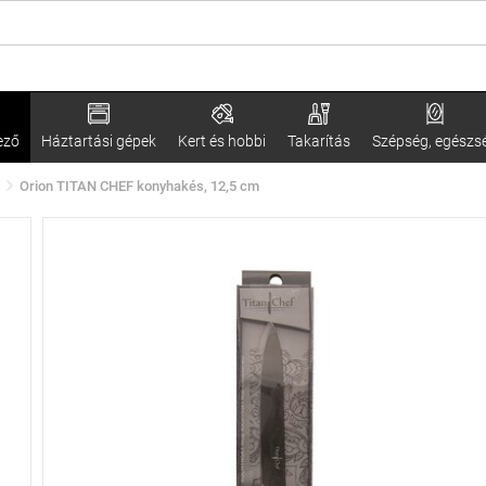
ező
Háztartási gépek
Kert és hobbi
Takarítás
Szépség, egészs
Orion TITAN CHEF konyhakés, 12,5 cm