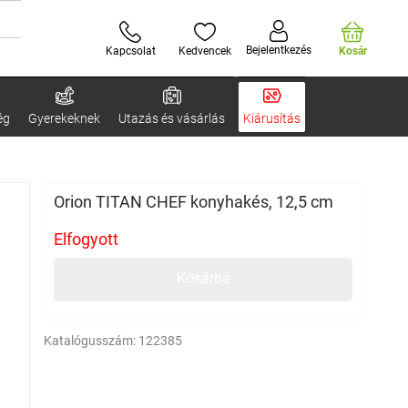
Bejelentkezés
Kapcsolat
Kedvencek
Kosár
ég
Gyerekeknek
Utazás és vásárlás
Kiárusítás
Orion TITAN CHEF konyhakés, 12,5 cm
Elfogyott
Kosárba
Katalógusszám:
122385