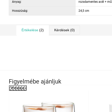
Anyag:
rozsdamentes acél + m
Hosszúság:
24,5 cm
Értékelése
(2)
Kérdések
(0)
Figyelmébe ajánljuk
Previous
-3%