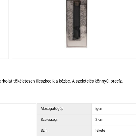
arkolat tökéletesen illeszkedik a kézbe. A szeletelés könnyű, precíz.
Mosogatógép:
igen
Szélesség:
2 cm
Szín:
fekete