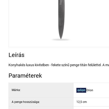
Leírás
Konyhakés luxus kivitelben - fekete színű penge titán felülettel. A m
Paraméterek
Márka:
Orion
A penge hosszúsága:
12,5 cm