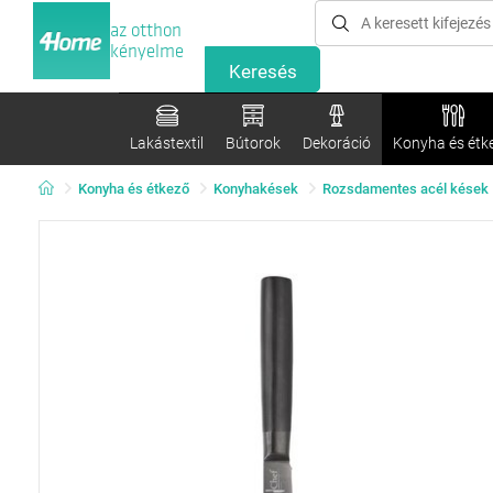
az otthon
kényelme
Lakástextil
Bútorok
Dekoráció
Konyha és étk
Konyha és étkező
Konyhakések
Rozsdamentes acél kések