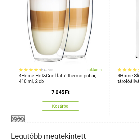
on
raktáron
4258x
22
4Home Hot&Cool latté thermo pohár,
4Home Sli
410 ml, 2 db
tárolóállv
7 045
Ft
Kosárba
Next
Legutóbb megtekintett