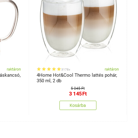
raktáron
raktáron
3178x
áskancsó,
4Home Hot&Cool Thermo lattés pohár,
4
350 ml, 2 db
5 045 Ft
3 145
Ft
Kosárba