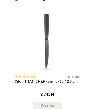
elfogyott
2x
Orion TITAN CHEF konyhakés, 12,5 cm
3 745
Ft
Kosárba