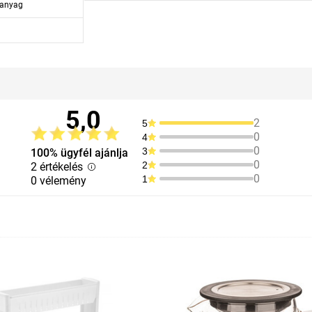
űanyag
5,0
2
5
0
4
0
3
100% ügyfél ajánlja
0
2
2 értékelés
0
1
0 vélemény