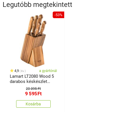
Legutóbb megtekintett
-53%
4,9
a gyártónál
8x
Lamart LT2080 Wood 5
darabos késkészlet
tömbben
20 395 Ft
9 595
Ft
Kosárba