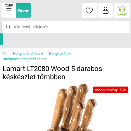
Menu
Kosár
Konyha és étkező
Konyhakések
Rozsdamentes acél kések
Lamart LT2080 Wood 5 darabos
késkészlet tömbben
árengedmény -53%