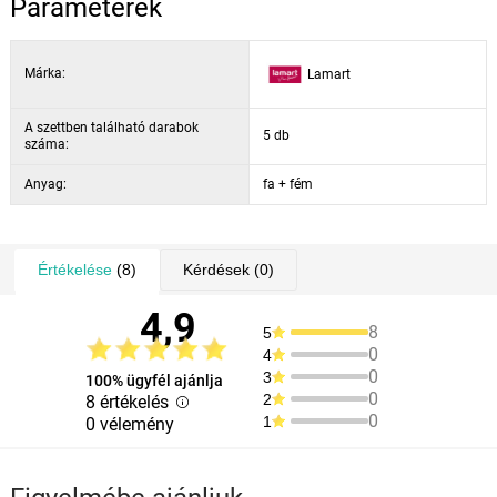
Paraméterek
illatát és ízét. A használatot követően mossa meg és szárítsa meg,
helyezze el gyermekektől elzárva.
Márka:
Lamart
A készlet tartalma:
A szettben található darabok
5 db
1 db hámozó kés – az él hossza 9.5 cm, a kés hossza 19,5 cm
száma:
1 db húsvágó kés – az él hossza 12 cm, a kés hossza 21,5 cm
Anyag:
fa + fém
1 db kenyérvágó kés – az él hossza 18 cm, a kés hossza 29,5
cm
1 db szeletelő kés – az él hossza 19 cm, a kés hossza 31,5 cm
Értékelése
(8)
Kérdések
(0)
1 db szakácskés – az él hossza 19 cm, a kés hossza 31 cm
1 db késtartó tömb – 15,5 x 8 x 19 cm
4,9
8
5
0
4
Anyaga: rozsdamentes acél/fa
0
3
100% ügyfél ajánlja
0
2
8 értékelés
0
1
0 vélemény