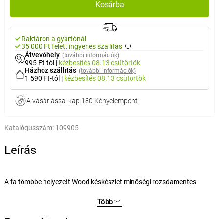
Kosárba
Raktáron a gyártónál
35 000 Ft felett ingyenes szállítás
Átvevőhely
(további információk)
995 Ft-tól
|
kézbesítés
08.13 csütörtök
Házhoz szállítás
(további információk)
1 590 Ft-tól
|
kézbesítés
08.13 csütörtök
A vásárlással kap
180 Kényelempont
Katalógusszám:
109905
Leírás
A fa tömbbe helyezett Wood késkészlet minőségi rozsdamentes
acélból készül, fával kombinálva. A rendkívül éles penge és az
Több
ergonomikus fogantyú maximális hatékonyságot és biztonságos
használatot biztosít. A kések nem befolyásolják a szeletelt ételek