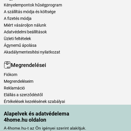
Kényelempontok hűségprogram
A szállítás módja és költsége
A fizetés módja
Miért vásároljon nálunk
Adatvédelmi beállítások
Üzleti feltételek
Ágynemű ápolása
Akadálymentesítési nyilatkozat
Megrendelései
Fiókom
Megrendeléseim
Reklamáció
Elállás a szerződéstől
Értékelések kezelésének szabályai
Alapelvek és adatvédelema
Szállítási módok
4home.hu oldalon
A 4home.hu-t az Ön igényei szerint alakítjuk.