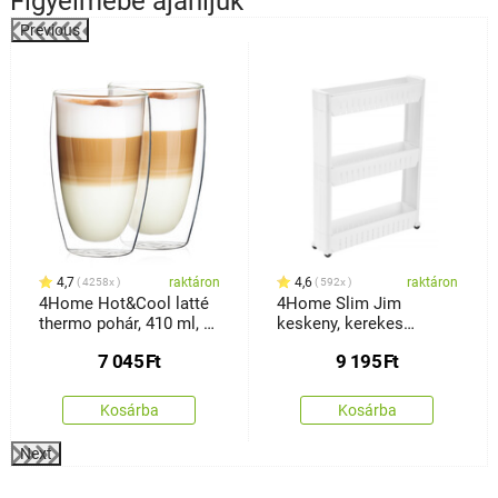
Figyelmébe ajánljuk
Previous
%
4,7
raktáron
4,6
raktáron
4258x
592x
4Home Hot&Cool latté
4Home Slim Jim
thermo pohár, 410 ml, 2
keskeny, kerekes
db
tárolóállvány
7 045
Ft
9 195
Ft
Kosárba
Kosárba
Next