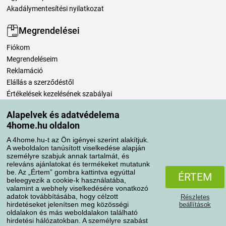
Akadálymentesítési nyilatkozat
Megrendelései
Fiókom
Megrendeléseim
Reklamáció
Elállás a szerződéstől
Értékelések kezelésének szabályai
Alapelvek és adatvédelema
Szállítási módok
4home.hu oldalon
A 4home.hu-t az Ön igényei szerint alakítjuk.
A weboldalon tanúsított viselkedése alapján
Fizetési módok
személyre szabjuk annak tartalmát, és
releváns ajánlatokat és termékeket mutatunk
be. Az „Értem” gombra kattintva egyúttal
ÉRTEM
beleegyezik a cookie-k használatába,
valamint a webhely viselkedésére vonatkozó
adatok továbbításába, hogy célzott
Részletes
hirdetéseket jelenítsen meg közösségi
beállítások
oldalakon és más weboldalakon található
hirdetési hálózatokban. A személyre szabást