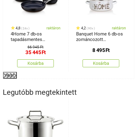
4,8
raktáron
4,2
raktáron
24x
90x
4Home 7 db-os
Banquet Home 6 db-os
tapadásmentes
zománcozott
edénykészlet, titánium
edénykészlet
66 945 Ft
8 495
Ft
35 445
Ft
Kosárba
Kosárba
Next
Legutóbb megtekintett