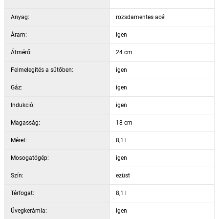
Anyag:
rozsdamentes acél
Áram:
igen
Átmérő:
24 cm
Felmelegítés a sütőben:
igen
Gáz:
igen
Indukció:
igen
Magasság:
18 cm
Méret:
8,1 l
Mosogatógép:
igen
Szín:
ezüst
Térfogat:
8,1 l
Üvegkerámia:
igen