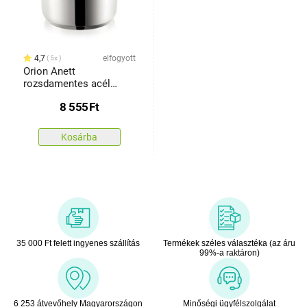
4,7
elfogyott
5x
Orion Anett
rozsdamentes acél
edény fedővel 1,5 l
8 555
Ft
Kosárba
35 000 Ft felett ingyenes szállítás
Termékek széles választéka (az áru
99%-a raktáron)
6 253 átvevőhely Magyarországon
Minőségi ügyfélszolgálat