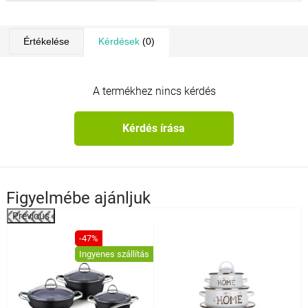
Értékelése
Kérdések
(0)
A termékhez nincs kérdés
Kérdés írása
Figyelmébe ajánljuk
Previous
%
-47%
Ingyenes szállítás