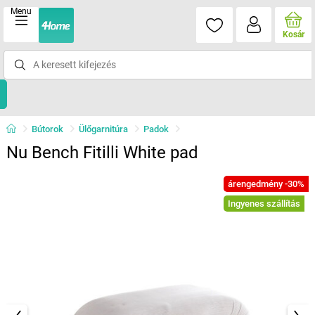
Menu
Kosár
Bútorok
Ülőgarnitúra
Padok
Nu Bench Fitilli White pad
árengedmény -30%
Ingyenes szállítás