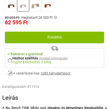
89 095 Ft
megtakarít 26 500 Ft
62 595 Ft
Kosárba
Raktáron a gyártónál
Házhoz szállítás
(további információk)
ingyen
|
kézbesítés
3 hétig
A vásárlással kap
1085 Kényelempont
Katalógusszám:
811914
Leírás
A Nu Bench Fitilli White pad
elegáns és kényelmes kiegészítője
a