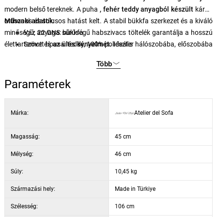
modern belső tereknek. A puha
, fehér teddy anyagból készült
kárpit
otthonos és stílusos hatást kelt. A stabil bükkfa szerkezet és a kiváló
Műszaki adatok:
minőségű, 22 DNS sűrűségű habszivacs töltelék garantálja a hosszú
Váz anyaga: bükkfa
élettartamot és
Szövet típusa: teddy, 100% poliészter
az ülés kényelmét.
Ideális hálószobába, előszobába
vagy nappaliba.
Szélesség: 106 cm
Több
Magasság: 45 cm
Mélység: 46 cm
Paraméterek
Ülésvastagság: 22 cm
Hab sűrűsége: 22 DNS
Márka:
Atelier del Sofa
Szín: fehér
Magasság:
45 cm
Mélység:
46 cm
Súly:
10,45 kg
Származási hely:
Made in Türkiye
Szélesség:
106 cm