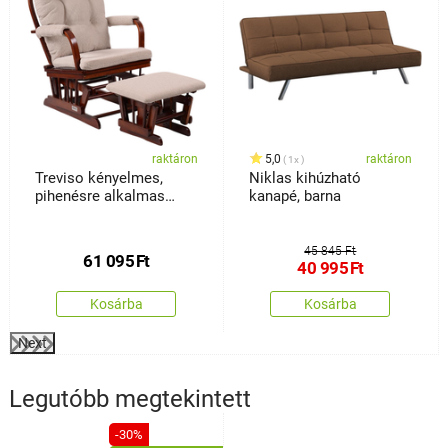
raktáron
5,0
raktáron
1x
Treviso kényelmes,
Niklas kihúzható
pihenésre alkalmas
kanapé, barna
fotel lábtartóval,
sötétbarna
45 845 Ft
61 095
Ft
40 995
Ft
Kosárba
Kosárba
Next
Legutóbb megtekintett
-30%