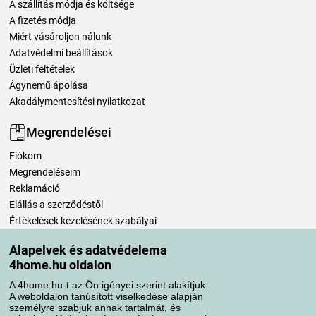
A szállítás módja és költsége
A fizetés módja
Miért vásároljon nálunk
Adatvédelmi beállítások
Üzleti feltételek
Ágynemű ápolása
Akadálymentesítési nyilatkozat
Megrendelései
Fiókom
Megrendeléseim
Reklamáció
Elállás a szerződéstől
Értékelések kezelésének szabályai
Alapelvek és adatvédelema
Szállítási módok
4home.hu oldalon
A 4home.hu-t az Ön igényei szerint alakítjuk.
A weboldalon tanúsított viselkedése alapján
Fizetési módok
személyre szabjuk annak tartalmát, és