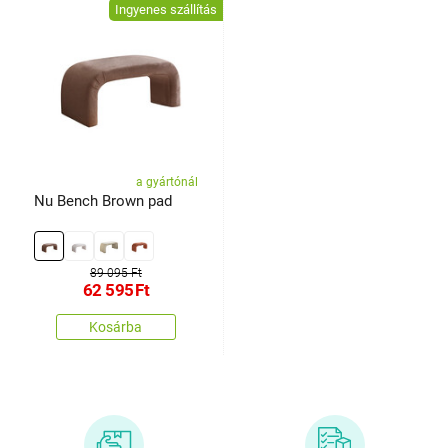
Ingyenes szállítás
a gyártónál
Nu Bench Brown pad
89 095 Ft
62 595
Ft
Kosárba