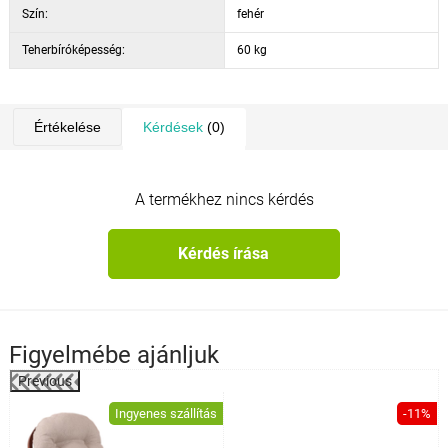
Szín:
fehér
Teherbíróképesség:
60 kg
Értékelése
Kérdések
(0)
A termékhez nincs kérdés
Kérdés írása
Figyelmébe ajánljuk
Previous
%
Ingyenes szállítás
-11%