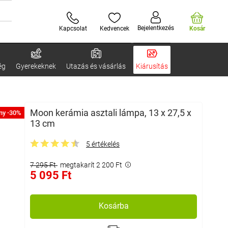
Bejelentkezés
Kapcsolat
Kedvencek
Kosár
ég
Gyerekeknek
Utazás és vásárlás
Kiárusítás
Moon kerámia asztali lámpa, 13 x 27,5 x
ny -30%
13 cm
5 értékelés
7 295 Ft
megtakarít 2 200 Ft
5 095 Ft
Kosárba