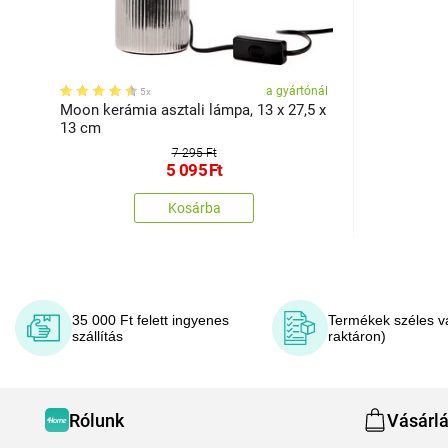
a gyártónál
5x
Moon kerámia asztali lámpa, 13 x 27,5 x
13 cm
7 295 Ft
5 095
Ft
Kosárba
35 000 Ft felett ingyenes
Termékek széles v
szállítás
raktáron)
Rólunk
Vásárl