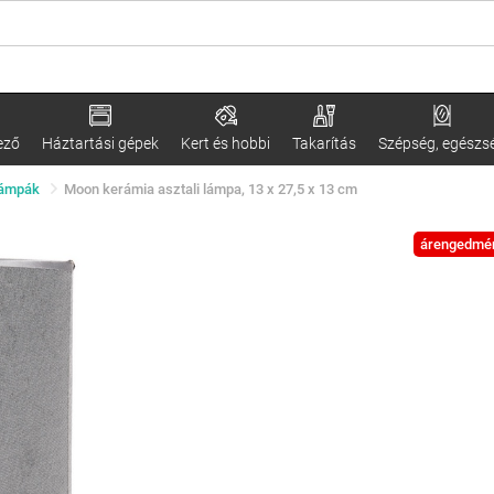
ező
Háztartási gépek
Kert és hobbi
Takarítás
Szépség, egészs
lámpák
Moon kerámia asztali lámpa, 13 x 27,5 x 13 cm
árengedmé