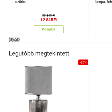
szürke
lámpa, feh
33 845 Ft
12 845
Ft
Kosárba
Next
Legutóbb megtekintett
-30%