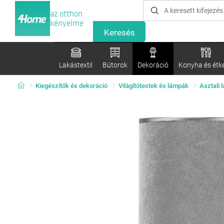
az otthon
kényelme
Lakástextil
Bútorok
Dekoráció
Konyha és étk
Kiegészítők és dekoráció
Világítótestek és lámpák
Asztali 