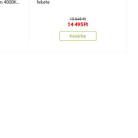
m 4000K
fekete
15 645 Ft
14 495
Ft
Kosárba