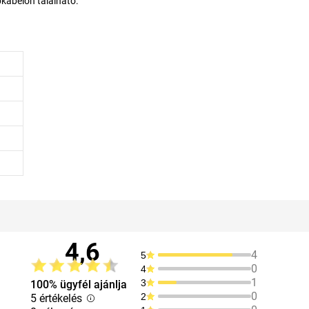
kábelon található.
4,6
4
5
0
4
1
3
100% ügyfél ajánlja
0
2
5 értékelés