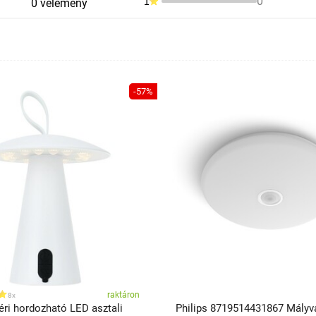
0
1
0 vélemény
-57%
raktáron
8x
éri hordozható LED asztali
Philips 8719514431867 Mályv