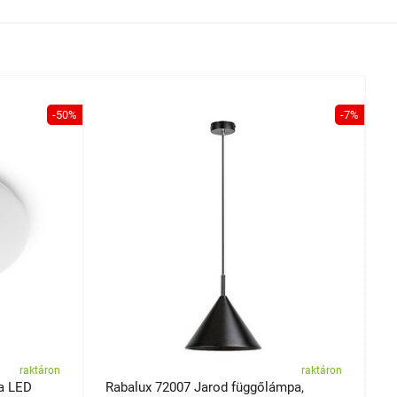
-50%
-7%
raktáron
raktáron
a LED
Rabalux 72007 Jarod függőlámpa,
R