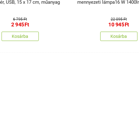
ér, USB, 15 x 17 cm, műanyag
mennyezeti lámpa16 W 1400l
32 cm, fehér
6 795 Ft
22 095 Ft
2 945
Ft
10 945
Ft
Kosárba
Kosárba