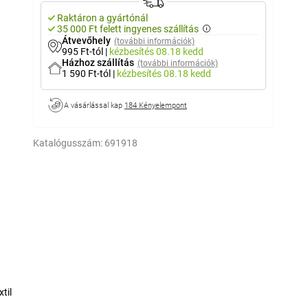
Raktáron a gyártónál
35 000 Ft felett ingyenes szállítás
Átvevőhely
(további információk)
995 Ft-tól
|
kézbesítés
08.18 kedd
Házhoz szállítás
(további információk)
1 590 Ft-tól
|
kézbesítés
08.18 kedd
A vásárlással kap
184 Kényelempont
Katalógusszám:
691918
til