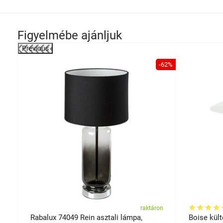
Figyelmébe ajánljuk
Previous
-28%
-62%
on
raktáron
Rabalux 74049 Rein asztali lámpa,
Boise kült