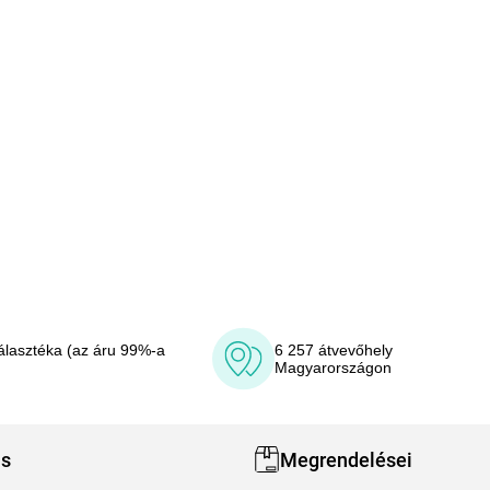
álasztéka (az áru 99%-a
6 257 átvevőhely
Magyarországon
ás
Megrendelései