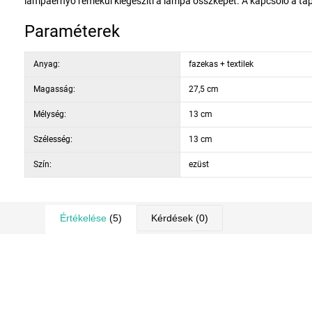
lámpaernyő remekül kiegészíti a lámpa összképét. A kapcsoló a táp
Paraméterek
Anyag:
fazekas + textilek
Magasság:
27,5 cm
Mélység:
13 cm
Szélesség:
13 cm
Szín:
ezüst
Értékelése
(5)
Kérdések
(0)