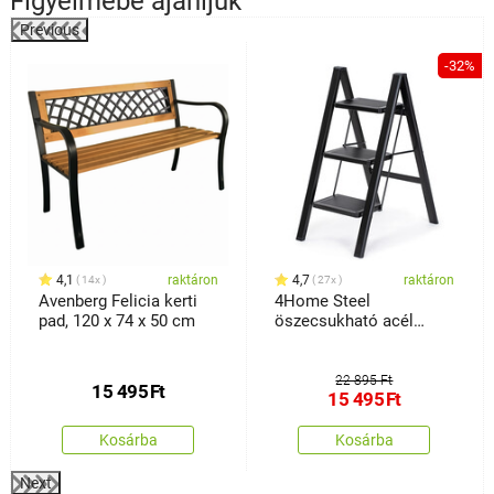
Figyelmébe ajánljuk
Previous
%
-32%
4,1
raktáron
4,7
raktáron
14x
27x
Avenberg Felicia kerti
4Home Steel
pad, 120 x 74 x 50 cm
öszecsukható acél
lépcsőfokok, 3 fok,
fekete
22 895 Ft
15 495
Ft
15 495
Ft
Kosárba
Kosárba
Next