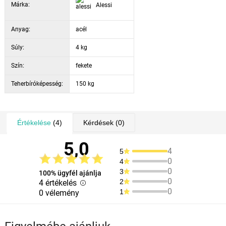
Márka:
Alessi
állvány magassága: 0,47 m
létra szélessége: 0,47 m
Anyag:
összehajtott létra hossza: 0,91 m
acél
összecsukott létra vastagsága: 5 cm
Súly:
4 kg
Szín:
fekete
Teherbíróképesség:
150 kg
Értékelése
(4)
Kérdések
(0)
5,0
4
5
0
4
0
3
100% ügyfél ajánlja
0
2
4 értékelés
0
1
0 vélemény