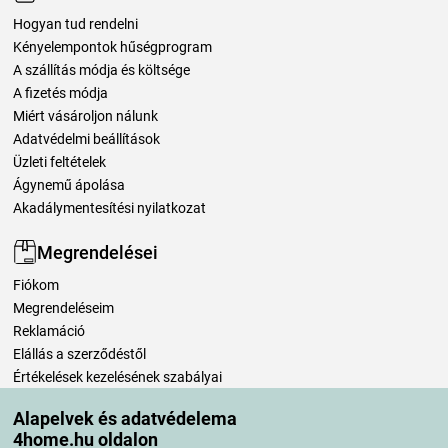
Hogyan tud rendelni
Kényelempontok hűségprogram
A szállítás módja és költsége
A fizetés módja
Miért vásároljon nálunk
Adatvédelmi beállítások
Üzleti feltételek
Ágynemű ápolása
Akadálymentesítési nyilatkozat
Megrendelései
Fiókom
Megrendeléseim
Reklamáció
Elállás a szerződéstől
Értékelések kezelésének szabályai
Alapelvek és adatvédelema
Szállítási módok
4home.hu oldalon