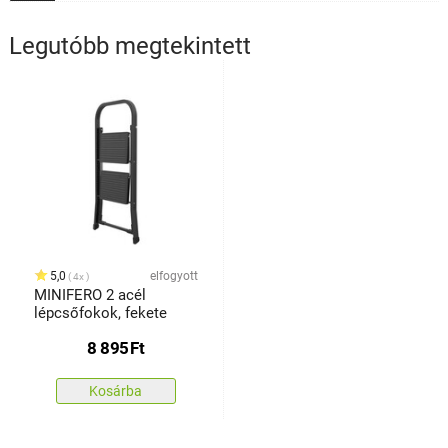
Legutóbb megtekintett
5,0
elfogyott
4x
MINIFERO 2 acél
lépcsőfokok, fekete
8 895
Ft
Kosárba