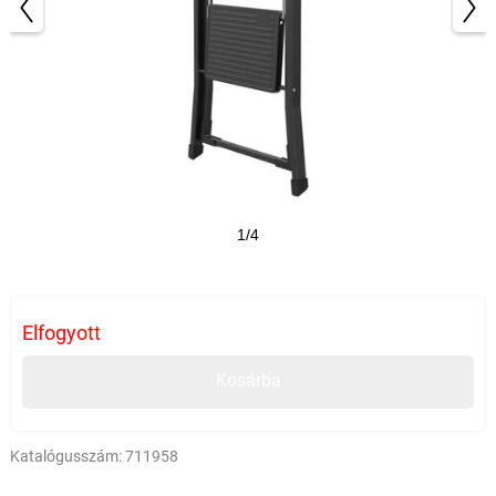
1/4
Elfogyott
Kosárba
Katalógusszám:
711958