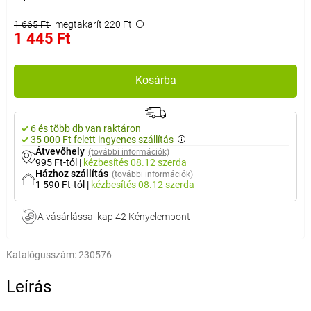
1 665 Ft
megtakarít 220 Ft
1 445 Ft
Kosárba
6 és több db van raktáron
35 000 Ft felett ingyenes szállítás
Átvevőhely
(további információk)
995 Ft-tól
|
kézbesítés
08.12 szerda
Házhoz szállítás
(további információk)
1 590 Ft-tól
|
kézbesítés
08.12 szerda
A vásárlással kap
42 Kényelempont
Katalógusszám:
230576
Leírás