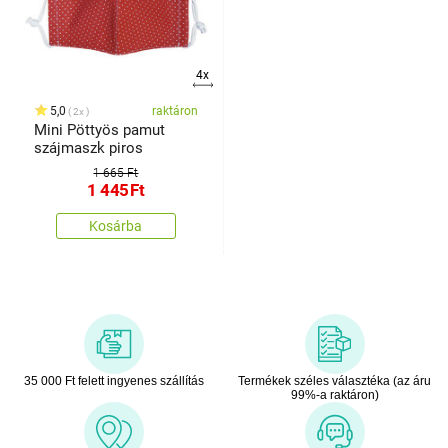
4x
5,0
raktáron
2x
Mini Pöttyös pamut
szájmaszk piros
1 665 Ft
1 445
Ft
Kosárba
35 000 Ft felett ingyenes szállítás
Termékek széles választéka (az áru
99%-a raktáron)