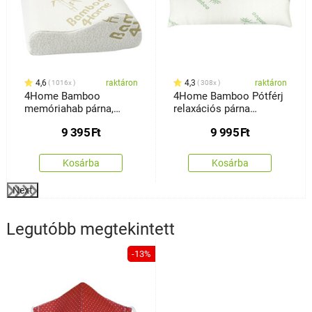
4,6
raktáron
4,3
raktáron
1016x
308x
4Home Bamboo
4Home Bamboo Pótférj
memóriahab párna,
relaxációs párna
formázott, 30 x 50 cm
memóriahabból, 45 x
9 395
Ft
9 995
Ft
120 cm
Kosárba
Kosárba
Next
Legutóbb megtekintett
-13%