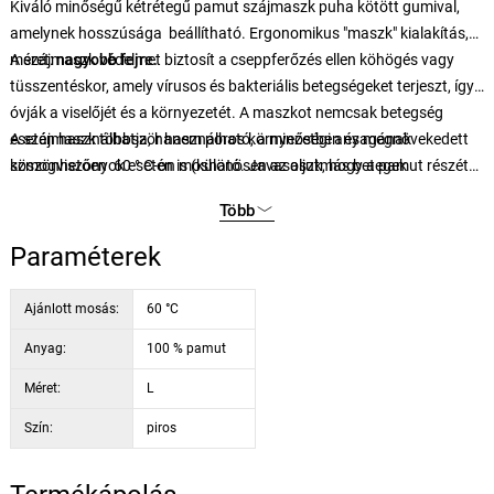
Kiváló minőségű kétrétegű pamut szájmaszk puha kötött gumival,
amelynek hosszúsága beállítható. Ergonomikus "maszk" kialakítás,
méret:
A szájmaszk védelmet biztosít a cseppferőzés ellen köhögés vagy
nagyobb fejre.
tüsszentéskor, amely vírusos és bakteriális betegségeket terjeszt, így
óvják a viselőjét és a környezetét. A maszkot nemcsak betegség
esetén használhatja, hanem poros környezetben és megnövekedett
A szájmaszk többször használható, a minőségi anyagának
szmogviszonyok esetén is (különösen az asztmás betegek
köszönhetően 60 ° C-on mosható. Javasoljuk, hogy a pamut részét
eseténben), vagy védelmet nyujtanak az immunhiányos személyek
vasalással gőzölje le.
Több
számára, akiknek folyamatos védelmere van szükségük.​
Paraméterek
Ajánlott mosás:
60 °C
Anyag:
100 % pamut
Méret:
L
Szín:
piros