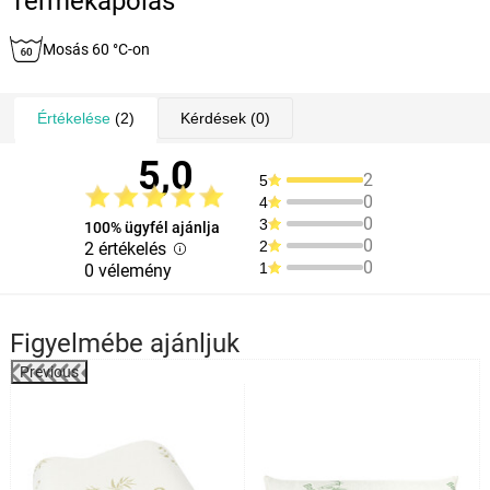
Termékápolás
Mosás 60 °C-on
Értékelése
(2)
Kérdések
(0)
5,0
2
5
0
4
0
3
100% ügyfél ajánlja
0
2
2 értékelés
0
1
0 vélemény
Figyelmébe ajánljuk
Previous
%