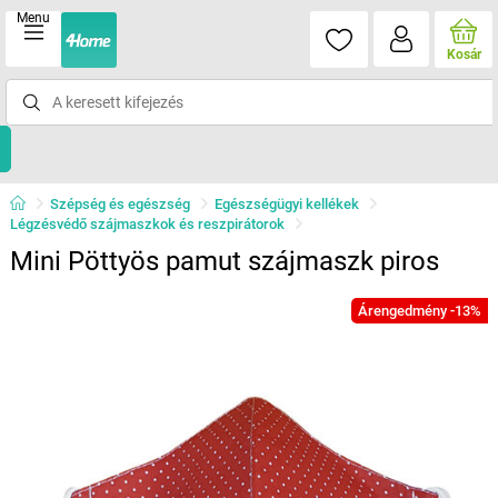
Menu
Kosár
Szépség és egészség
Egészségügyi kellékek
Légzésvédő szájmaszkok és reszpirátorok
Mini Pöttyös pamut szájmaszk piros
Árengedmény -13%