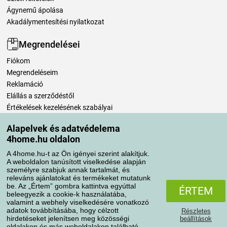
Ágynemű ápolása
Akadálymentesítési nyilatkozat
Megrendelései
Fiókom
Megrendeléseim
Reklamáció
Elállás a szerződéstől
Értékelések kezelésének szabályai
Alapelvek és adatvédelema
Szállítási módok
4home.hu oldalon
A 4home.hu-t az Ön igényei szerint alakítjuk.
A weboldalon tanúsított viselkedése alapján
Fizetési módok
személyre szabjuk annak tartalmát, és
releváns ajánlatokat és termékeket mutatunk
be. Az „Értem” gombra kattintva egyúttal
ÉRTEM
beleegyezik a cookie-k használatába,
valamint a webhely viselkedésére vonatkozó
adatok továbbításába, hogy célzott
Részletes
hirdetéseket jelenítsen meg közösségi
beállítások
oldalakon és más weboldalakon található