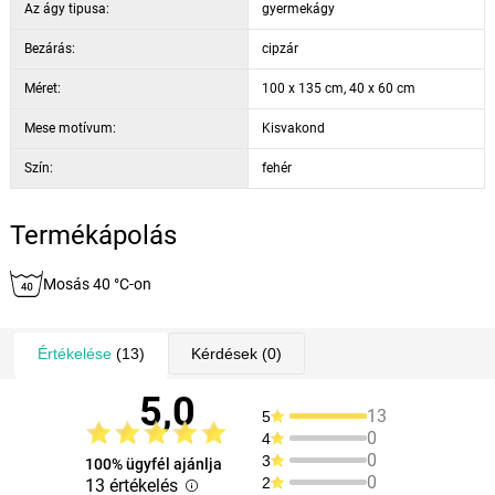
Az ágy tipusa:
gyermekágy
Bezárás:
cipzár
Méret:
100 x 135 cm, 40 x 60 cm
Mese motívum:
Kisvakond
Szín:
fehér
Termékápolás
Mosás 40 °C-on
Értékelése
(13)
Kérdések
(0)
5,0
13
5
0
4
0
3
100% ügyfél ajánlja
0
2
13 értékelés