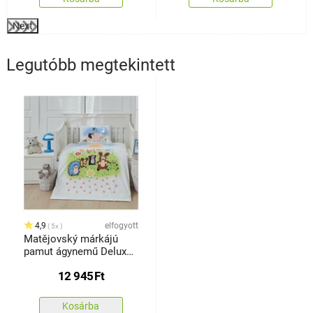
Next
Legutóbb megtekintett
4,9
elfogyott
5x
Matějovský márkájú
pamut ágynemű Deluxe
Kisvakond és a
12 945
Ft
számológép, 90 x 130
cm, 40 x 60 cm
Kosárba