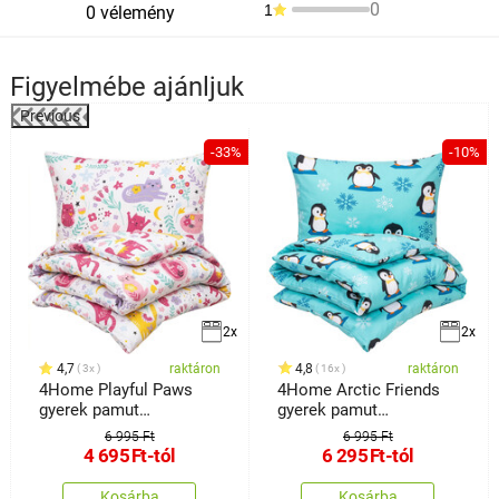
0
1
0 vélemény
Figyelmébe ajánljuk
Previous
%
-33%
-10%
2x
2x
4,7
raktáron
4,8
raktáron
3x
16x
4Home Playful Paws
4Home Arctic Friends
gyerek pamut
gyerek pamut
ágyneműhuzat
ágyneműhuzat
6 995 Ft
6 995 Ft
4 695
Ft
-tól
6 295
Ft
-tól
Kosárba
Kosárba