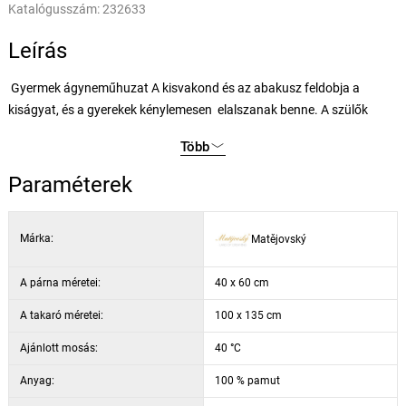
Katalógusszám:
232633
Leírás
Gyermek ágyneműhuzat A kisvakond és az abakusz feldobja a
kiságyat, és a gyerekek kénylemesen elalszanak benne. A szülők
értékelni fogják a kiváló minőségű természetes pamut anyagot, az
Több
ökológiai színeket és a kényelmes cipzárt. A takaró motívuma
mindkét oldalon azonos, a párnán alul és felül különböznek.
Paraméterek
A készlet tartalma:
· 1x párnahuzat 40 x 60 cm
Márka:
Matějovský
· 1x paplanhuzat 100 x 135 cm
A párna méretei:
40 x 60 cm
A takaró méretei:
100 x 135 cm
Ajánlott mosás:
40 °C
Anyag:
100 % pamut