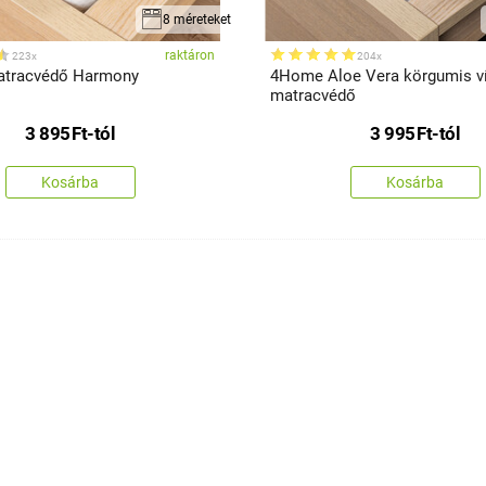
8 méreteket
raktáron
223x
204x
tracvédő Harmony
4Home Aloe Vera körgumis ví
matracvédő
3 895
Ft
-tól
3 995
Ft
-tól
Kosárba
Kosárba