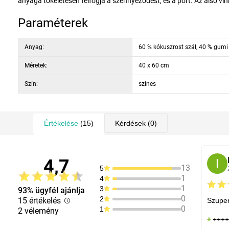
anyaga tökéletesen felfogja a szennyeződést, és a port. Az alsó vin
Paraméterek
Anyag:
60 % kókuszrost szál, 40 % gumi
Méretek:
40 x 60 cm
Szín:
színes
Értékelése
(15)
Kérdések
(0)
4,7
I
13
5
1
4
1
3
93% ügyfél ajánlja
0
2
15 értékelés
Szuper
0
1
2 vélemény
+++