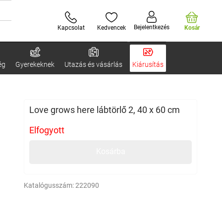
Bejelentkezés
Kapcsolat
Kedvencek
Kosár
ég
Gyerekeknek
Utazás és vásárlás
Kiárusítás
Love grows here lábtörlő 2, 40 x 60 cm
Elfogyott
Kosárba
Katalógusszám:
222090