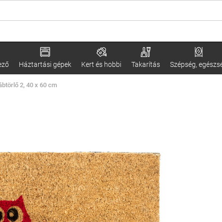
ező
Háztartási gépek
Kert és hobbi
Takarítás
Szépség, egészs
btörlő 2, 40 x 60 cm