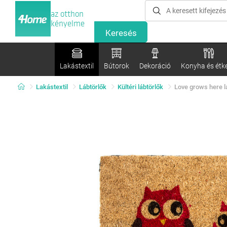
az otthon
kényelme
Lakástextil
Bútorok
Dekoráció
Konyha és étk
Lakástextil
Lábtörlők
Kültéri lábtörlők
Love grows here lá