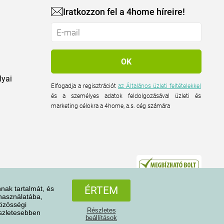
Iratkozzon fel a 4home híreire!
lyai
Elfogadja a regisztrációt
az Általános üzleti feltételekkel
és a személyes adatok feldolgozásával üzleti és
marketing célokra a 4home, a.s. cég számára
nak tartalmát, és
ÉRTEM
 használatába,
közösségi
Részletes
észletesebben
Minden jog fenntartva © 2004-2026 4home, a.s.
beállítások