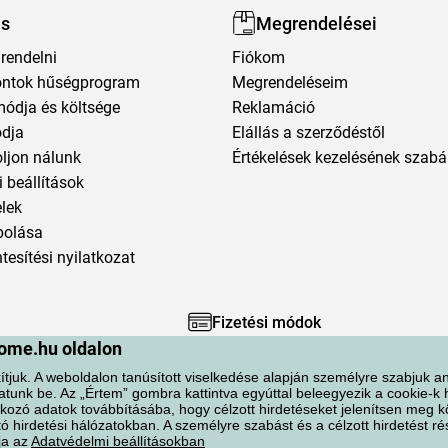
ás
Megrendelései
rendelni
Fiókom
ntok hűségprogram
Megrendeléseim
módja és költsége
Reklamáció
ódja
Elállás a szerződéstől
oljon nálunk
Értékelések kezelésének szabá
 beállítások
elek
polása
esítési nyilatkozat
Fizetési módok
ome.hu oldalon
ítjuk. A weboldalon tanúsított viselkedése alapján személyre szabjuk an
atunk be. Az „Értem” gombra kattintva egyúttal beleegyezik a cookie-k
kozó adatok továbbításába, hogy célzott hirdetéseket jelenítsen meg 
ó hirdetési hálózatokban. A személyre szabást és a célzott hirdetést r
ja az
Adatvédelmi beállításokban