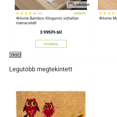
6 méreteket
on
raktáron
185x
4Home Bamboo Körgumis vízhatlan
4Home Ma
matracvédő
3 995
Ft
-tól
Kosárba
Next
Legutóbb megtekintett