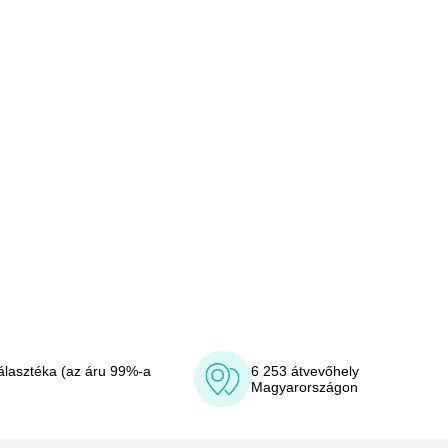
álasztéka (az áru 99%-a
6 253 átvevőhely
Magyarországon