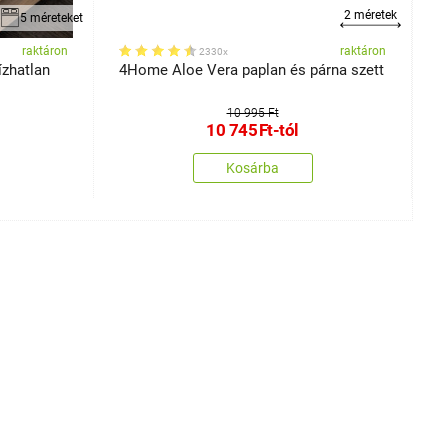
2 méretek
5 méreteket
raktáron
raktáron
2330x
zhatlan
4Home Aloe Vera paplan és párna szett
4
1
10 995 Ft
10 745
Ft
-tól
Kosárba