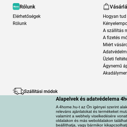
Rólunk
Vásárl
Elérhetőségek
Hogyan tud 
Rólunk
Kényelempo
A szállítás 
A fizetés m
Miért vásár
Adatvédelmi
Üzleti feltét
Ágynemű á
Akadályment
Szállítási módok
Alapelvek és adatvédelema 4h
A 4home.hu-t az Ön igényei szerint alak
releváns ajánlatokat és termékeket mut
valamint a webhely viselkedésére vonat
oldalakon és más weboldalakon találhat
Adatvédelem
Süti szabályzat
beállíthatja, vagy bármikor kikapcsolhat