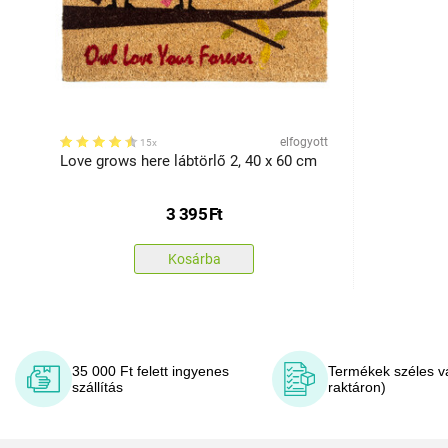
elfogyott
15x
Love grows here lábtörlő 2, 40 x 60 cm
3 395
Ft
Kosárba
35 000 Ft felett ingyenes
Termékek széles v
szállítás
raktáron)