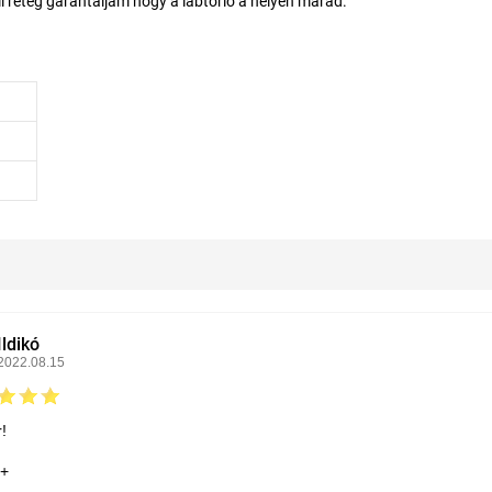
il réteg garantáljam hogy a lábtörlő a helyén marad.
Ildikó
2022.08.15
!
++