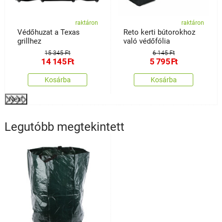
raktáron
raktáron
Védőhuzat a Texas
Reto kerti bútorokhoz
grillhez
való védőfólia
15 345 Ft
6 145 Ft
14 145
Ft
5 795
Ft
Kosárba
Kosárba
Next
Legutóbb megtekintett