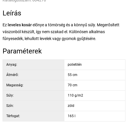
Katalógusszám:
604276
Leírás
Ez
leveles kosár
előnye a tömörség és a könnyű súly. Megerősített
vászonból készült, így nem szakad el. Különösen alkalmas
fűnyesedék, lehullott levelek vagy gyomok gyűjtésére.
Paraméterek
Anyag:
polietilén
Átmérő:
55 cm
Magasság:
70 cm
Súly:
110 g/m2
Szín:
zöld
Térfogat:
165 l