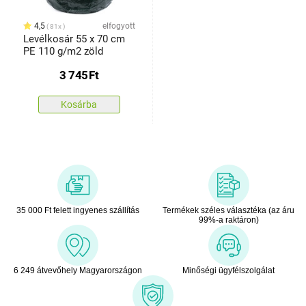
4,5
elfogyott
81x
Levélkosár 55 x 70 cm
PE 110 g/m2 zöld
3 745
Ft
Kosárba
35 000 Ft felett ingyenes szállítás
Termékek széles választéka (az áru
99%-a raktáron)
6 249 átvevőhely Magyarországon
Minőségi ügyfélszolgálat