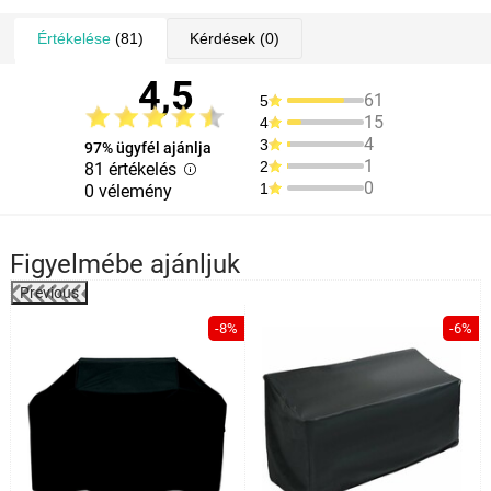
Értékelése
(81)
Kérdések
(0)
4,5
61
5
15
4
4
3
97% ügyfél ajánlja
1
2
81 értékelés
0
1
0 vélemény
Figyelmébe ajánljuk
Previous
%
-8%
-6%