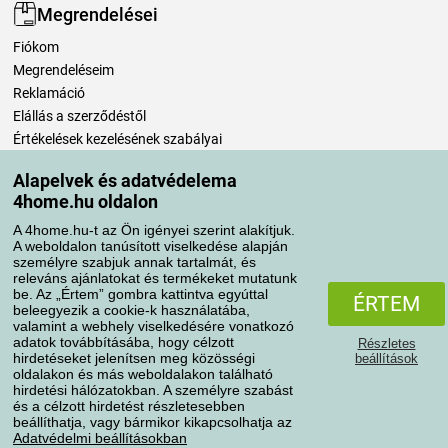
Megrendelései
Fiókom
Megrendeléseim
Reklamáció
Elállás a szerződéstől
Értékelések kezelésének szabályai
Alapelvek és adatvédelema
Szállítási módok
4home.hu oldalon
A 4home.hu-t az Ön igényei szerint alakítjuk.
A weboldalon tanúsított viselkedése alapján
Fizetési módok
személyre szabjuk annak tartalmát, és
releváns ajánlatokat és termékeket mutatunk
be. Az „Értem” gombra kattintva egyúttal
ÉRTEM
beleegyezik a cookie-k használatába,
valamint a webhely viselkedésére vonatkozó
adatok továbbításába, hogy célzott
Részletes
hirdetéseket jelenítsen meg közösségi
beállítások
oldalakon és más weboldalakon található
hirdetési hálózatokban. A személyre szabást
és a célzott hirdetést részletesebben
Adatvédelem
Süti szabályzat
beállíthatja, vagy bármikor kikapcsolhatja az
Adatvédelmi beállításokban