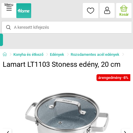
Menu
Kosár
Konyha és étkező
Edények
Rozsdamentes acél edények
Lamart LT1103 Stoness edény, 20 cm
árengedmény -8%