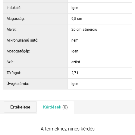
Indukció:
igen
Magasság:
9,5 cm
Méret:
20 cm átmérőjű
Mikrohullámú sütő:
nem
Mosogatógép:
igen
Szín:
ezüst
Térfogat:
2,7 l
Üvegkerámia:
igen
Értékelése
Kérdések
(0)
A termékhez nincs kérdés