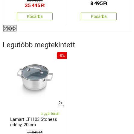
66 945 Ft
8 495
Ft
35 445
Ft
Kosárba
Kosárba
Next
Legutóbb megtekintett
-8%
2x
a gyártónál
Lamart LT1103 Stoness
edény, 20 cm
11 045 Ft