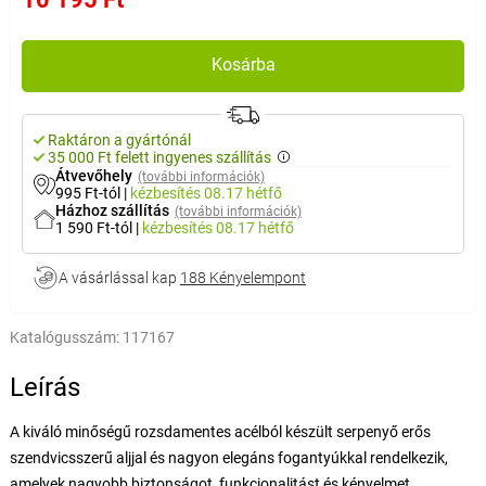
Kosárba
Raktáron a gyártónál
35 000 Ft felett ingyenes szállítás
Átvevőhely
(további információk)
995 Ft-tól
|
kézbesítés
08.17 hétfő
Házhoz szállítás
(további információk)
1 590 Ft-tól
|
kézbesítés
08.17 hétfő
A vásárlással kap
188 Kényelempont
Katalógusszám:
117167
Leírás
A kiváló minőségű rozsdamentes acélból készült serpenyő erős
szendvicsszerű aljjal és nagyon elegáns fogantyúkkal rendelkezik,
amelyek nagyobb biztonságot, funkcionalitást és kényelmet