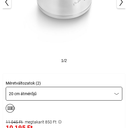
1/2
Méretváltozatok (2)
20 cm átmérőjű
11 045 Ft
megtakarít 850 Ft
10 195 Ft