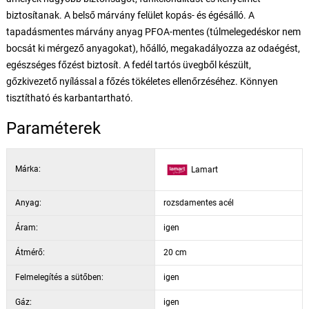
biztosítanak. A belső márvány felület kopás- és égésálló. A
tapadásmentes márvány anyag PFOA-mentes (túlmelegedéskor nem
bocsát ki mérgező anyagokat), hőálló, megakadályozza az odaégést,
egészséges főzést biztosít. A fedél tartós üvegből készült,
gőzkivezető nyílással a főzés tökéletes ellenőrzéséhez. Könnyen
tisztítható és karbantartható.
Paraméterek
Márka:
Lamart
Anyag:
rozsdamentes acél
Áram:
igen
Átmérő:
20 cm
Felmelegítés a sütőben:
igen
Gáz:
igen