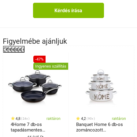
Kérdés írása
Figyelmébe ajánljuk
Previous
%
-47%
Ingyenes szállítás
4,8
raktáron
4,2
raktáron
24x
90x
4Home 7 db-os
Banquet Home 6 db-os
tapadásmentes
zománcozott
edénykészlet, titánium
edénykészlet