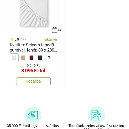
4x
5,0
raktáron
2x
Kvalitex Selyem lepedő
gumival, fehér, 80 x 200
cm
+7
9 245 Ft
8 095
Ft
-tól
Kosárba
35 000 Ft felett ingyenes szállítás
Termékek széles választéka (az áru