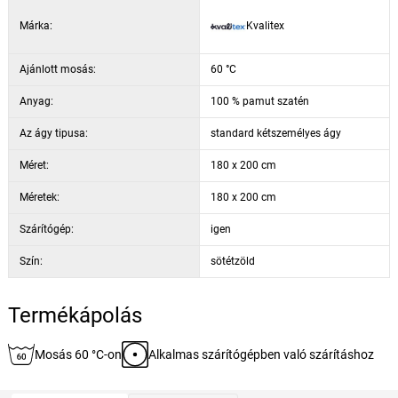
kissé nedvesen vasalja.
Márka:
Kvalitex
Ajánlott mosás:
60 °C
Anyag:
100 % pamut szatén
Az ágy tipusa:
standard kétszemélyes ágy
Méret:
180 x 200 cm
Méretek:
180 x 200 cm
Szárítógép:
igen
Szín:
sötétzöld
Termékápolás
Mosás 60 °C-on
Alkalmas szárítógépben való szárításhoz