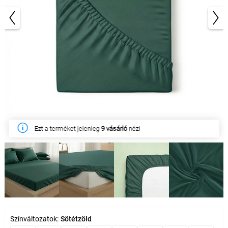
1/5
Ezen a héten
26 ügyfél
vásárolta meg
Színváltozatok:
Sötétzöld