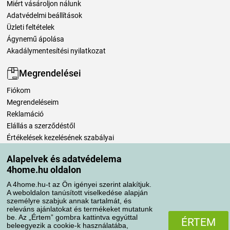
Miért vásároljon nálunk
Adatvédelmi beállítások
Üzleti feltételek
Ágynemű ápolása
Akadálymentesítési nyilatkozat
Megrendelései
Fiókom
Megrendeléseim
Reklamáció
Elállás a szerződéstől
Értékelések kezelésének szabályai
Alapelvek és adatvédelema
Szállítási módok
4home.hu oldalon
A 4home.hu-t az Ön igényei szerint alakítjuk.
A weboldalon tanúsított viselkedése alapján
Fizetési módok
személyre szabjuk annak tartalmát, és
releváns ajánlatokat és termékeket mutatunk
be. Az „Értem” gombra kattintva egyúttal
ÉRTEM
beleegyezik a cookie-k használatába,