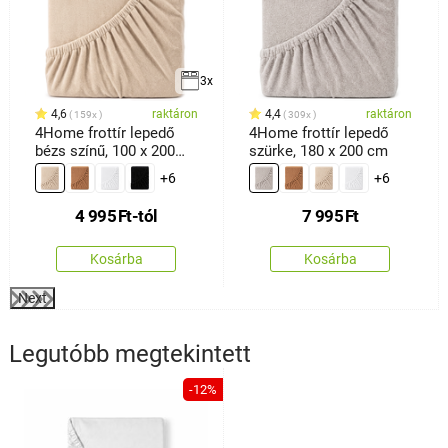
3x
4,6
raktáron
4,4
raktáron
159x
309x
4Home frottír lepedő
4Home frottír lepedő
bézs színű, 100 x 200
szürke, 180 x 200 cm
cm
+6
+6
4 995
Ft
-tól
7 995
Ft
Kosárba
Kosárba
Next
Legutóbb megtekintett
-12%