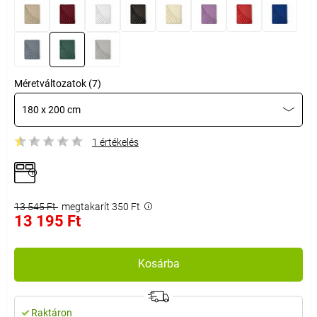
Méretváltozatok (7)
180 x 200 cm
1 értékelés
13 545 Ft
megtakarít 350 Ft
13 195 Ft
Kosárba
Raktáron