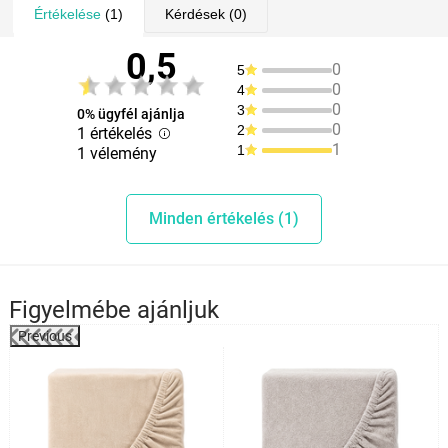
Értékelése
(1)
Kérdések
(0)
0,5
0
5
0
4
0
3
0% ügyfél ajánlja
0
2
1 értékelés
1
1
1 vélemény
Minden értékelés (1)
Figyelmébe ajánljuk
Previous