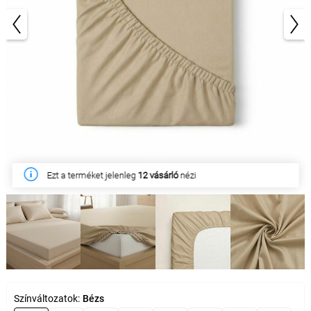
1/5
Ezt a terméket jelenleg
Ezen a héten
21 ügyfél
vásárolta meg
12 vásárló
nézi
Színváltozatok:
Bézs