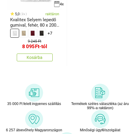
4x
5,0
raktáron
2x
Kvalitex Selyem lepedő
gumival, fehér, 80 x 200
cm
+7
9 245 Ft
8 095
Ft
-tól
Kosárba
35 000 Ft felett ingyenes szállítás
Termékek széles választéka (az áru
99%-a raktáron)
6 257 átvevőhely Magyarországon
Minőségi ügyfélszolgálat