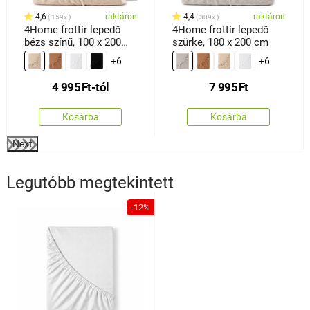
4,6
raktáron
4,4
raktáron
159x
309x
4Home frottír lepedő
4Home frottír lepedő
bézs színű, 100 x 200
szürke, 180 x 200 cm
cm
+6
+6
4 995
Ft
-tól
7 995
Ft
Kosárba
Kosárba
Next
Legutóbb megtekintett
-12%