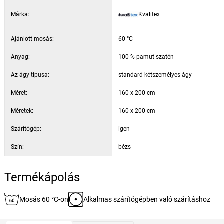
kissé nedvesen vasalja.
Márka:
Kvalitex
Ajánlott mosás:
60 °C
Anyag:
100 % pamut szatén
Az ágy tipusa:
standard kétszemélyes ágy
Méret:
160 x 200 cm
Méretek:
160 x 200 cm
Szárítógép:
igen
Szín:
bézs
Termékápolás
Mosás 60 °C-on
Alkalmas szárítógépben való szárításhoz