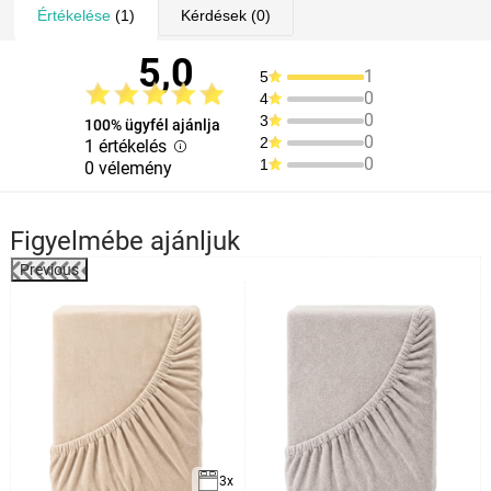
Értékelése
(1)
Kérdések
(0)
5,0
1
5
0
4
0
3
100% ügyfél ajánlja
0
2
1 értékelés
0
1
0 vélemény
Figyelmébe ajánljuk
Previous
3x