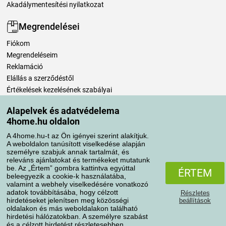
Akadálymentesítési nyilatkozat
Megrendelései
Fiókom
Megrendeléseim
Reklamáció
Elállás a szerződéstől
Értékelések kezelésének szabályai
Alapelvek és adatvédelema
Szállítási módok
4home.hu oldalon
A 4home.hu-t az Ön igényei szerint alakítjuk.
A weboldalon tanúsított viselkedése alapján
Fizetési módok
személyre szabjuk annak tartalmát, és
releváns ajánlatokat és termékeket mutatunk
be. Az „Értem” gombra kattintva egyúttal
ÉRTEM
beleegyezik a cookie-k használatába,
valamint a webhely viselkedésére vonatkozó
adatok továbbításába, hogy célzott
Részletes
hirdetéseket jelenítsen meg közösségi
beállítások
oldalakon és más weboldalakon található
hirdetési hálózatokban. A személyre szabást
és a célzott hirdetést részletesebben