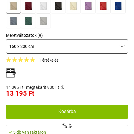
Méretváltozatok (9)
160 x 200 cm
1 értékelés
14 095 Ft
megtakarít 900 Ft
13 195 Ft
Kosárba
5 db van raktáron