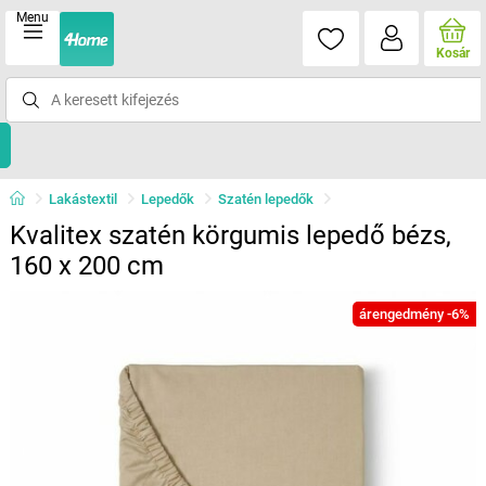
Menu
Kosár
Lakástextil
Lepedők
Szatén lepedők
Kvalitex szatén körgumis lepedő bézs,
160 x 200 cm
árengedmény -6%