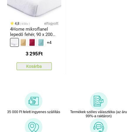
4,8
elfogyott
658x
4Home mikroflanel
lepedő fehér, 90 x 200
cm
+4
3 295
Ft
Kosárba
35 000 Ft felett ingyenes szállítás
Termékek széles választéka (az áru
99%-a raktáron)