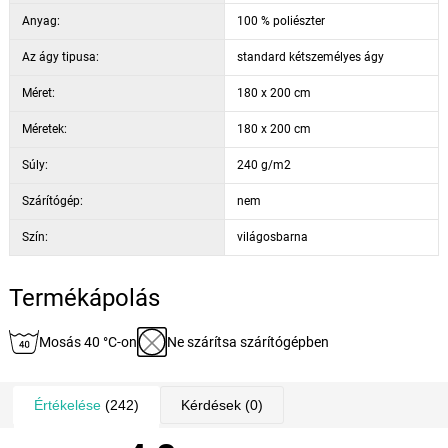
tapintásra még kellemesebb, mint a közkedvelt mikroplüss. A rövid és
Anyag:
100 % poliészter
lágy szálak biztosítják a lehető legkényelmesebb alvást és az
érzékeny bőrűek számára a legjobb választás, ha ágyneműről vagy
Az ágy tipusa:
standard kétszemélyes ágy
lepedőről van szó. Tökéletes melegítő képességének köszönhetően
Méret:
180 x 200 cm
ideális a hideg téli éjszakákra. Röviden, ha megszerette a mikroplüss
anyagot, higgye el, hogy a mikroflanellel ágya még kényelmesebb és
Méretek:
180 x 200 cm
alvása jobb minőségű lesz.
Súly:
240 g/m2
Szárítógép:
nem
Szín:
világosbarna
Termékápolás
Mosás 40 °C-on
Ne szárítsa szárítógépben
Értékelése
(242)
Kérdések
(0)