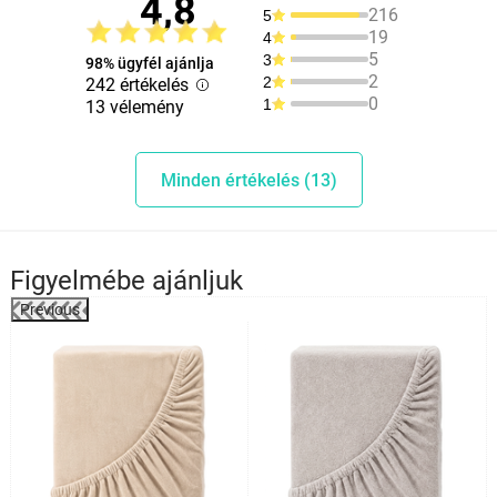
4,8
216
5
19
4
5
3
98% ügyfél ajánlja
2
2
242 értékelés
0
1
13 vélemény
Minden értékelés (13)
Figyelmébe ajánljuk
Previous
%