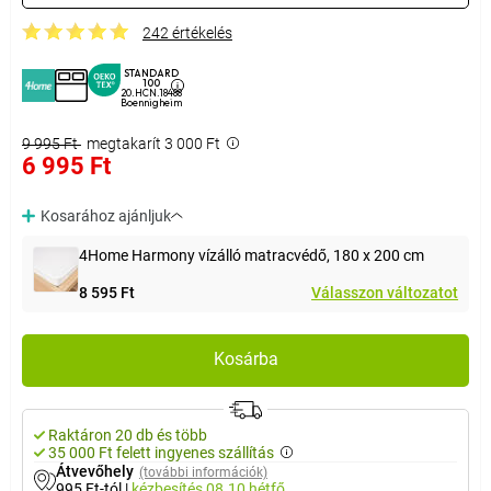
242 értékelés
STANDARD
100
20.HCN.18488
Boennigheim
9 995 Ft
megtakarít 3 000 Ft
6 995 Ft
Kosarához ajánljuk
4Home Harmony vízálló matracvédő, 180 x 200 cm
8 595 Ft
Válasszon változatot
Kosárba
Raktáron 20 db és több
35 000 Ft felett ingyenes szállítás
Átvevőhely
(további információk)
995 Ft-tól
|
kézbesítés
08.10 hétfő