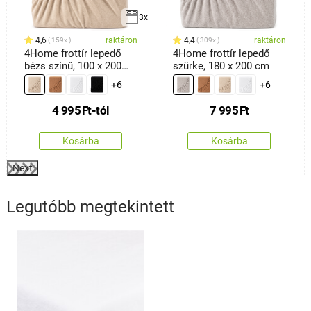
3x
4,6
raktáron
4,4
raktáron
159x
309x
4Home frottír lepedő
4Home frottír lepedő
bézs színű, 100 x 200
szürke, 180 x 200 cm
cm
+6
+6
4 995
Ft
-tól
7 995
Ft
Kosárba
Kosárba
Next
Legutóbb megtekintett