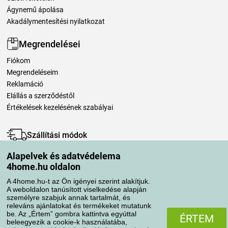
Ágynemű ápolása
Akadálymentesítési nyilatkozat
Megrendelései
Fiókom
Megrendeléseim
Reklamáció
Elállás a szerződéstől
Értékelések kezelésének szabályai
Szállítási módok
Alapelvek és adatvédelema
4home.hu oldalon
Fizetési módok
A 4home.hu-t az Ön igényei szerint alakítjuk.
A weboldalon tanúsított viselkedése alapján
személyre szabjuk annak tartalmát, és
releváns ajánlatokat és termékeket mutatunk
be. Az „Értem” gombra kattintva egyúttal
ÉRTEM
beleegyezik a cookie-k használatába,