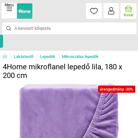
Menu
Kosár
Lakástextil
Lepedők
Mikroszálas lepedők
4Home mikroflanel lepedő lila, 180 x
200 cm
árengedmény -30%