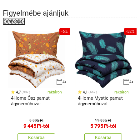
Figyelmébe ajánljuk
Previous
%
-6%
-52%
4x
4x
4,7
raktáron
4,1
raktáron
93x
66x
4Home Ősz pamut
4Home Mystic pamut
ágyneműhuzat
ágyneműhuzat
9 995 Ft
11 995 Ft
9 445
Ft
-tól
5 795
Ft
-tól
Kosárba
Kosárba