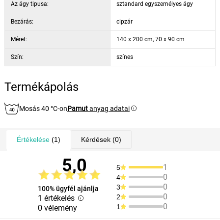
Az ágy tipusa:
sztandard egyszemélyes ágy
Bezárás:
cipzár
Méret:
140 x 200 cm, 70 x 90 cm
Szín:
színes
Termékápolás
Mosás 40 °C-on
Pamut
anyag adatai
Értékelése
(1)
Kérdések
(0)
5,0
1
5
0
4
0
3
100% ügyfél ajánlja
0
2
1 értékelés
0
1
0 vélemény