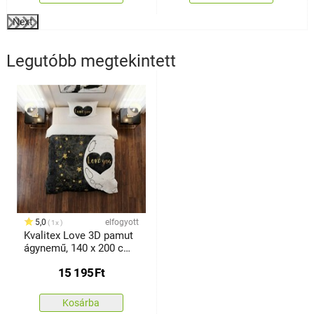
Next
Legutóbb megtekintett
5,0
elfogyott
1x
Kvalitex Love 3D pamut
ágynemű, 140 x 200 cm,
70 x 90 cm
15 195
Ft
Kosárba