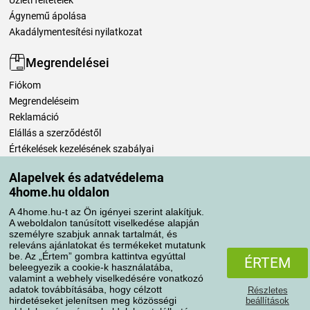
Üzleti feltételek
Ágynemű ápolása
Akadálymentesítési nyilatkozat
Megrendelései
Fiókom
Megrendeléseim
Reklamáció
Elállás a szerződéstől
Értékelések kezelésének szabályai
Alapelvek és adatvédelema
Szállítási módok
4home.hu oldalon
A 4home.hu-t az Ön igényei szerint alakítjuk.
A weboldalon tanúsított viselkedése alapján
Fizetési módok
személyre szabjuk annak tartalmát, és
releváns ajánlatokat és termékeket mutatunk
be. Az „Értem” gombra kattintva egyúttal
ÉRTEM
beleegyezik a cookie-k használatába,
valamint a webhely viselkedésére vonatkozó
adatok továbbításába, hogy célzott
Részletes
hirdetéseket jelenítsen meg közösségi
beállítások