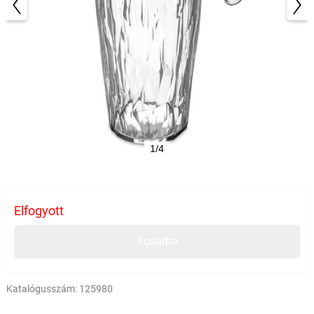
1/4
Elfogyott
Kosárba
Katalógusszám:
125980