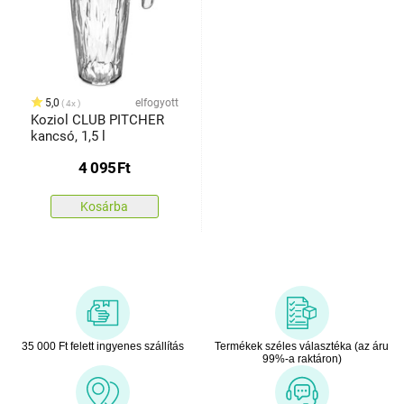
5,0
elfogyott
4x
Koziol CLUB PITCHER
kancsó, 1,5 l
4 095
Ft
Kosárba
35 000 Ft felett ingyenes szállítás
Termékek széles választéka (az áru
99%-a raktáron)