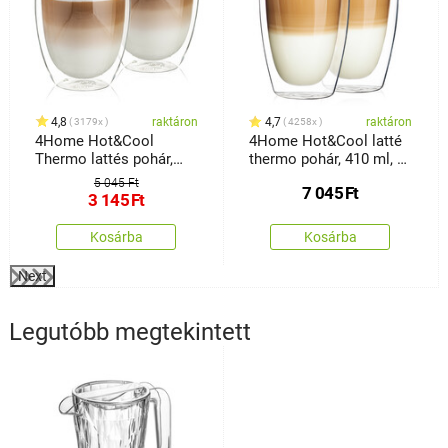
4,8
raktáron
4,7
raktáron
3179x
4258x
4Home Hot&Cool
4Home Hot&Cool latté
Thermo lattés pohár,
thermo pohár, 410 ml, 2
350 ml, 2 db
db
5 045 Ft
7 045
Ft
3 145
Ft
Kosárba
Kosárba
Next
Legutóbb megtekintett