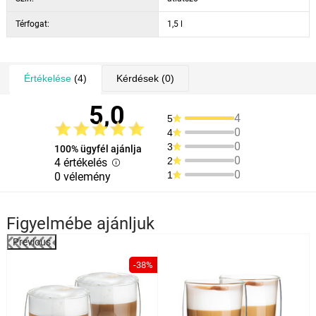
Térfogat:
1,5 l
Értékelése
(4)
Kérdések
(0)
5,0
4
5
0
4
0
3
100% ügyfél ajánlja
0
2
4 értékelés
0
1
0 vélemény
Figyelmébe ajánljuk
Previous
%
-38%