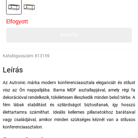
Elfogyott
Kosárba
Katalógusszám:
813159
Leírás
Az Autronic márka modern konferenciaasztala eleganciát és stílust
visz az Ön nappalijába. Barna MDF asztallapjával, amely régi fa
dekorációval rendelkezik, tökéletesen illeszkedik minden belső térbe. A
fém lábak stabilitást és szilárdságot biztosítanak, így hosszú
élettartamra számíthat. Ideális kellemes pillanatokhoz barátaival
vagy családjával, amikor minden szükséges kéznél van a stílusos
konferenciaasztalon.