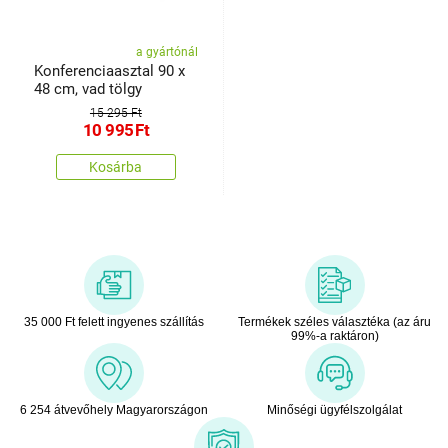
a gyártónál
Konferenciaasztal 90 x
48 cm, vad tölgy
15 295 Ft
10 995
Ft
Kosárba
35 000 Ft felett ingyenes szállítás
Termékek széles választéka (az áru
99%-a raktáron)
6 254 átvevőhely Magyarországon
Minőségi ügyfélszolgálat