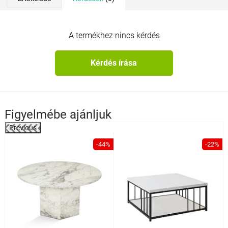
A termékhez nincs kérdés
Kérdés írása
Figyelmébe ajánljuk
Previous
%
-44%
-22%