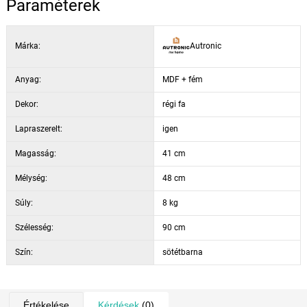
Paraméterek
Márka:
Autronic
Anyag:
MDF + fém
Dekor:
régi fa
Lapraszerelt:
igen
Magasság:
41 cm
Mélység:
48 cm
Súly:
8 kg
Szélesség:
90 cm
Szín:
sötétbarna
Értékelése
Kérdések
(0)