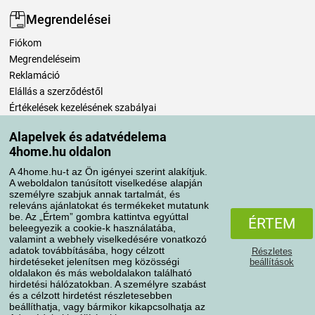
Megrendelései
Fiókom
Megrendeléseim
Reklamáció
Elállás a szerződéstől
Értékelések kezelésének szabályai
Alapelvek és adatvédelema
Szállítási módok
4home.hu oldalon
A 4home.hu-t az Ön igényei szerint alakítjuk.
A weboldalon tanúsított viselkedése alapján
Fizetési módok
személyre szabjuk annak tartalmát, és
releváns ajánlatokat és termékeket mutatunk
be. Az „Értem” gombra kattintva egyúttal
ÉRTEM
beleegyezik a cookie-k használatába,
valamint a webhely viselkedésére vonatkozó
adatok továbbításába, hogy célzott
Részletes
hirdetéseket jelenítsen meg közösségi
beállítások
oldalakon és más weboldalakon található
hirdetési hálózatokban. A személyre szabást
és a célzott hirdetést részletesebben
Adatvédelem
Süti szabályzat
beállíthatja, vagy bármikor kikapcsolhatja az