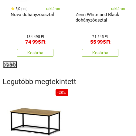
5,0
raktáron
raktáron
1x
Nova dohányzóasztal
Zenn White and Black
dohányzóasztal
134 495 Ft
71 545 Ft
74 995
Ft
55 995
Ft
Kosárba
Kosárba
Next
Legutóbb megtekintett
-28%