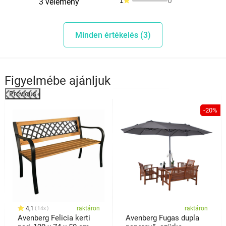
0
1
3 vélemény
Minden értékelés (3)
Figyelmébe ajánljuk
Previous
%
-20%
4,1
raktáron
raktáron
14x
Avenberg Felicia kerti
Avenberg Fugas dupla