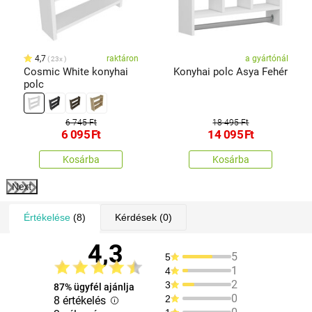
4,7
raktáron
a gyártónál
23x
Cosmic White konyhai
Konyhai polc Asya Fehér
polc
6 745 Ft
18 495 Ft
6 095
Ft
14 095
Ft
Kosárba
Kosárba
Next
Értékelése
(8)
Kérdések
(0)
4,3
5
5
1
4
2
3
87% ügyfél ajánlja
0
2
8 értékelés