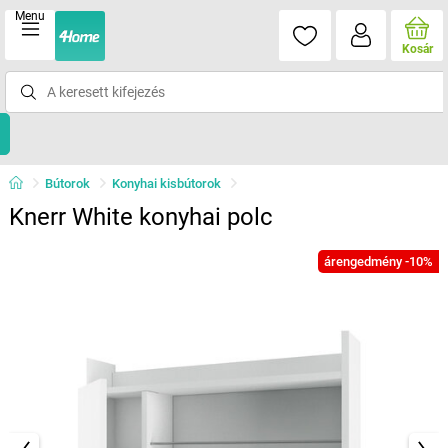
Menu
Kosár
Bútorok
Konyhai kisbútorok
Knerr White konyhai polc
árengedmény -10%