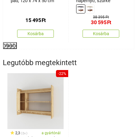
pad, 120 x 74 x 50 cm
napernyő, szürke
38 395 Ft
15 495
Ft
30 595
Ft
Kosárba
Kosárba
Next
Legutóbb megtekintett
-22%
2,3
a gyártónál
2x