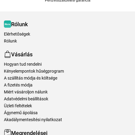
Pénzvisszafizetési garancia
Rólunk
Elérhetőségek
Rólunk
Vásárlás
Hogyan tud rendelni
Kényelempontok hűségprogram
A szállítás módja és költsége
A fizetés módja
Miért vásároljon nálunk
Adatvédelmi beállítások
Üzleti feltételek
Ágynemű ápolása
Akadálymentesítési nyilatkozat
Megrendelései