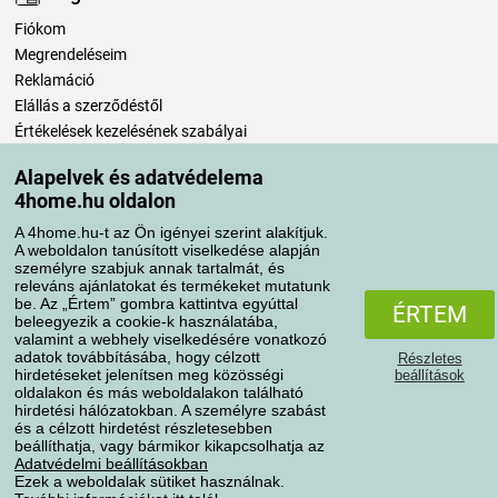
Fiókom
Megrendeléseim
Reklamáció
Elállás a szerződéstől
Értékelések kezelésének szabályai
Alapelvek és adatvédelema
Szállítási módok
4home.hu oldalon
A 4home.hu-t az Ön igényei szerint alakítjuk.
A weboldalon tanúsított viselkedése alapján
Fizetési módok
személyre szabjuk annak tartalmát, és
releváns ajánlatokat és termékeket mutatunk
be. Az „Értem” gombra kattintva egyúttal
ÉRTEM
beleegyezik a cookie-k használatába,
valamint a webhely viselkedésére vonatkozó
adatok továbbításába, hogy célzott
Részletes
hirdetéseket jelenítsen meg közösségi
beállítások
oldalakon és más weboldalakon található
hirdetési hálózatokban. A személyre szabást
és a célzott hirdetést részletesebben
Adatvédelem
Süti szabályzat
beállíthatja, vagy bármikor kikapcsolhatja az
Adatvédelmi beállításokban
Ezek a weboldalak sütiket használnak.