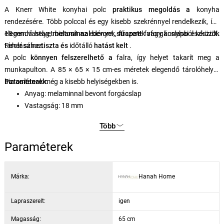
A Knerr White konyhai polc
praktikus megoldás a
konyha
rendezésére. Több polccal és egy kisebb szekrénnyel rendelkezik, így
elegendő helyet biztosít az edények, fűszerek vagy konyhai eszközök
18 mm vastag,
melaminnal
bevont,
strapatt
faforgácslapból készült.
tárolásához.
Fehér színe
tiszta és
időtálló
hatást kelt
.
A polc
könnyen felszerelhető a
falra, így helyet takarít meg a
munkapulton. A 85 × 65 × 15 cm-es méretek elegendő tárolóhelyet
biztosítanak még a kisebb helyiségekben is.
Paraméterek:
Anyag: melaminnal bevont forgácslap
Vastagság: 18 mm
Méretek: 85 × 65 × 15 cm
Több
Szín: fehér
Paraméterek
Márka:
Hanah Home
Lapraszerelt:
igen
Magasság:
65 cm