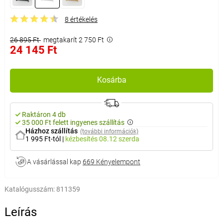
8 értékelés
26 895 Ft
megtakarít 2 750 Ft
24 145 Ft
Kosárba
Raktáron 4 db
35 000 Ft felett ingyenes szállítás
Házhoz szállítás
(további információk)
1 995 Ft-tól
|
kézbesítés
08.12 szerda
A vásárlással kap
669 Kényelempont
Katalógusszám:
811359
Leírás