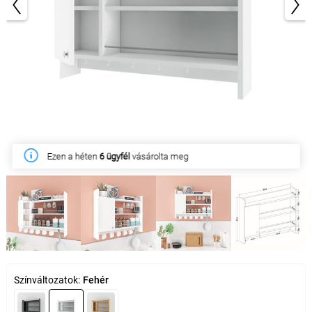
1/5
Ezen a héten
6 ügyfél
vásárolta meg
Színváltozatok:
Fehér