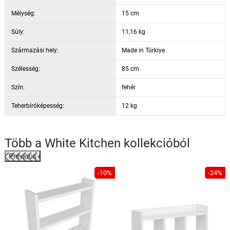
Mélység:
15 cm
Súly:
11,16 kg
Származási hely:
Made in Türkiye
Szélesség:
85 cm
Szín:
fehér
Teherbíróképesség:
12 kg
Több a
White Kitchen
kollekcióból
Previous
%
-10%
-24%