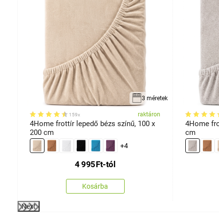
retek
3 méretek
on
raktáron
159x
x
4Home frottír lepedő bézs színű, 100 x
4Home frot
200 cm
cm
+4
4 995
Ft
-tól
Kosárba
Next