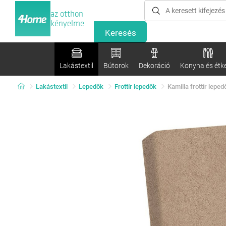
az otthon
kényelme
Lakástextil
Bútorok
Dekoráció
Konyha és étk
Lakástextil
Lepedők
Frottír lepedők
Kamilla frottír lepe