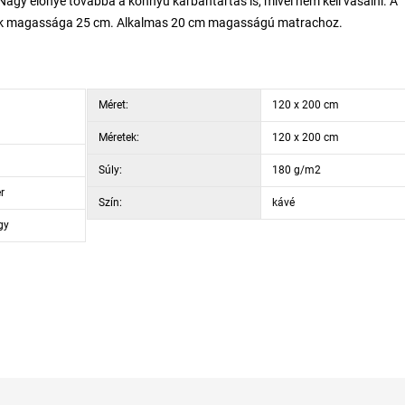
agy előnye továbbá a könnyű karbantartás is, mivel nem kell vasalni. A
kának magassága 25 cm. Alkalmas 20 cm magasságú matrachoz.
Méret:
120 x 200 cm
Méretek:
120 x 200 cm
Súly:
180 g/m2
r
Szín:
kávé
gy