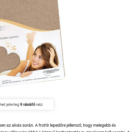
en
17 ügyfél
vásárolta meg
en az alvás során. A frottír lepedőre jellemző, hogy melegebb és