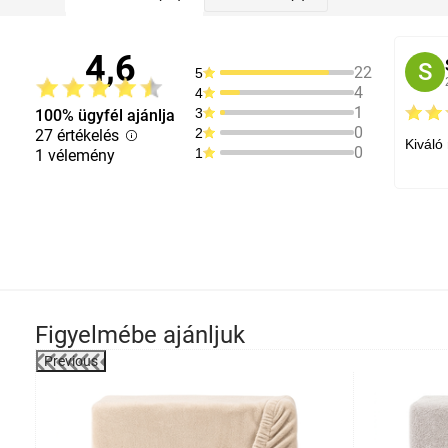
4,6
S
22
5
4
4
1
3
100% ügyfél ajánlja
0
2
27 értékelés
Kiváló
0
1
1 vélemény
Figyelmébe ajánljuk
Previous
-21%