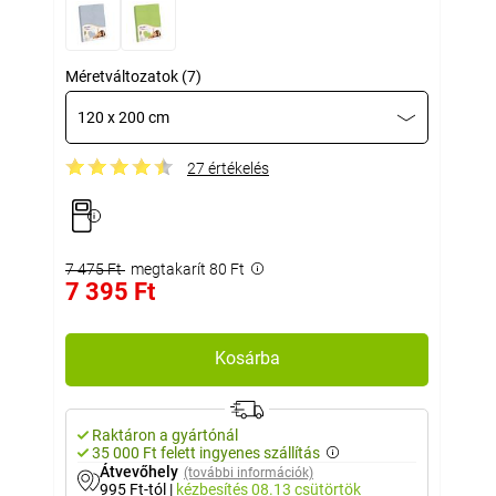
Méretváltozatok (7)
120 x 200 cm
27 értékelés
7 475 Ft
megtakarít 80 Ft
7 395 Ft
Kosárba
Raktáron a gyártónál
35 000 Ft felett ingyenes szállítás
Átvevőhely
(további információk)
995 Ft-tól
|
kézbesítés
08.13 csütörtök