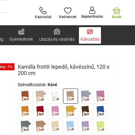
Bejelentkezés
Kapcsolat
Kedvencek
Kosár
ég
Gyerekeknek
Utazás és vásárlás
Kiárusítás
Kamilla frottír lepedő, kávészínű, 120 x
ény -1%
200 cm
Színváltozatok:
Kávé