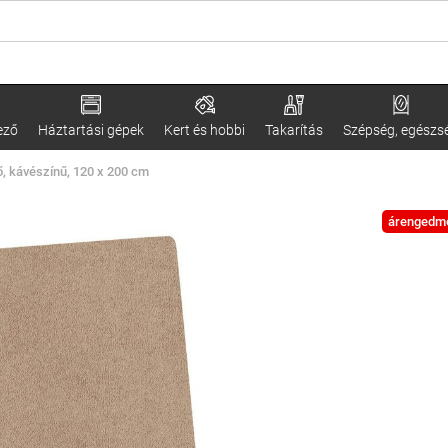
ező
Háztartási gépek
Kert és hobbi
Takarítás
Szépség, egészs
dő, kávészínű, 120 x 200 cm
árengedm