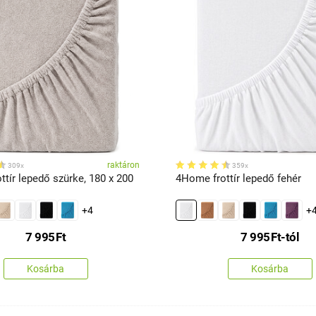
raktáron
309x
359x
tír lepedő szürke, 180 x 200
4Home frottír lepedő fehér
+4
+
7 995
Ft
7 995
Ft
-tól
Kosárba
Kosárba