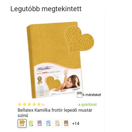
Legutóbb megtekintett
6 méreteket
a gyártónál
7x
Bellatex Kamilka frottír lepedő mustár
színű
+14