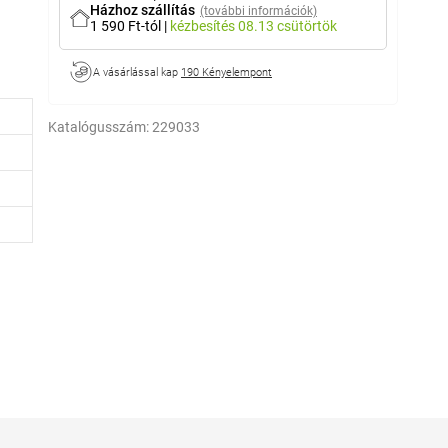
Házhoz szállítás
(további információk)
1 590 Ft-tól
|
kézbesítés
08.13 csütörtök
A vásárlással kap
190 Kényelempont
Katalógusszám:
229033