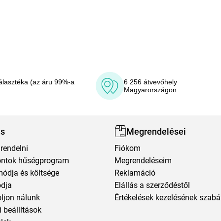
álasztéka (az áru 99%-a
6 256 átvevőhely
Magyarországon
ás
Megrendelései
rendelni
Fiókom
ntok hűségprogram
Megrendeléseim
módja és költsége
Reklamáció
ódja
Elállás a szerződéstől
oljon nálunk
Értékelések kezelésének szabá
 beállítások