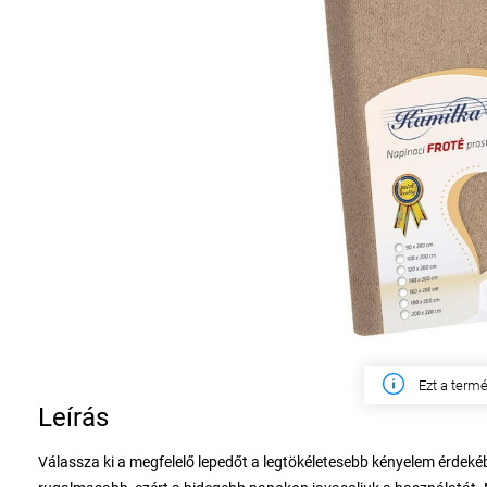
Ezen a hét
Leírás
Válassza ki a megfelelő lepedőt a legtökéletesebb kényelem érdekéb