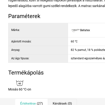
rugalmasabb, ezért a hidegebb napokon javasoljuk a használatát. N
lepedő alagútba varrott gumi széllel rendelkezik. A matrac sar
Paraméterek
Márka:
Bellatex
Ajánlott mosás:
60 °C
Anyag:
82 % pamut, 18 % poliészte
Az ágy tipusa:
sztandard egyszemélyes á
Termékápolás
Mosás 60 °C-on
Értékelése
(27)
Kérdések
(0)