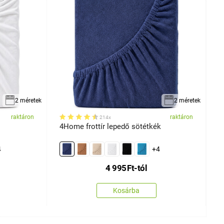
2 méretek
2 méretek
raktáron
raktáron
214x
4Home frottír lepedő sötétkék
4
2
4
+4
4 995
Ft
-tól
Kosárba