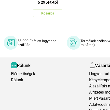
6 295
Ft
-tól
Kosárba
35 000 Ft felett ingyenes
Termékek széles v
szállítás
raktáron)
Rólunk
Vásárl
Elérhetőségek
Hogyan tud 
Rólunk
Kényelempo
A szállítás 
A fizetés m
Miért vásár
Adatvédelmi