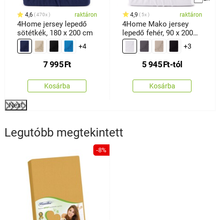
4,6
raktáron
4,9
raktáron
470x
5x
4Home jersey lepedő
4Home Mako jersey
sötétkék, 180 x 200 cm
lepedő fehér, 90 x 200
cm
+4
+3
7 995
Ft
5 945
Ft
-tól
Kosárba
Kosárba
Next
Legutóbb megtekintett
-8%