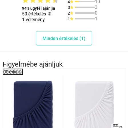
10
4
3
3
94% ügyfél ajánlja
0
2
50 értékelés
1
1
1 vélemény
Minden értékelés (1)
Figyelmébe ajánljuk
Previous
%
2x