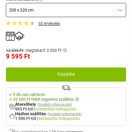
200 x 220 cm
50 értékelés
12 595 Ft
megtakarít 3 000 Ft
9 595 Ft
Kosárba
5 db van raktáron
35 000 Ft felett ingyenes szállítás
Átvevőhely
(további információk)
995 Ft-tól
|
kézbesítés
holnapután
Házhoz szállítás
(további információk)
1 590 Ft-tól
|
kézbesítés
holnapután