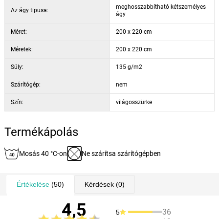
meghosszabbítható kétszemélyes
Az ágy tipusa:
ágy
Méret:
200 x 220 cm
Méretek:
200 x 220 cm
Súly:
135 g/m2
Szárítógép:
nem
Szín:
világosszürke
Termékápolás
Mosás 40 °C-on
Ne szárítsa szárítógépben
Értékelése
(50)
Kérdések
(0)
4,5
36
5