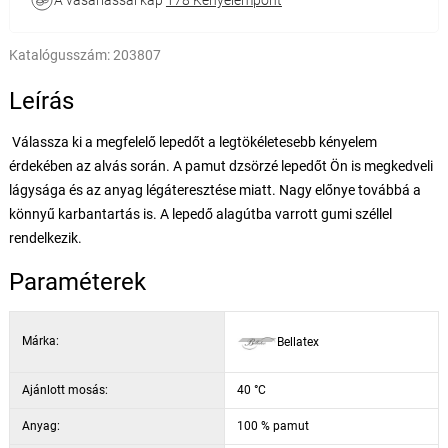
A vásárlással kap
178 Kényelempont
Katalógusszám:
203807
Leírás
Válassza ki a megfelelő lepedőt a legtökéletesebb kényelem
érdekében az alvás során. A pamut dzsörzé lepedőt Ön is megkedveli
lágysága és az anyag légáteresztése miatt. Nagy előnye továbbá a
könnyű karbantartás is. A lepedő alagútba varrott gumi széllel
rendelkezik.
Paraméterek
Márka:
Bellatex
Ajánlott mosás:
40 °C
Anyag:
100 % pamut