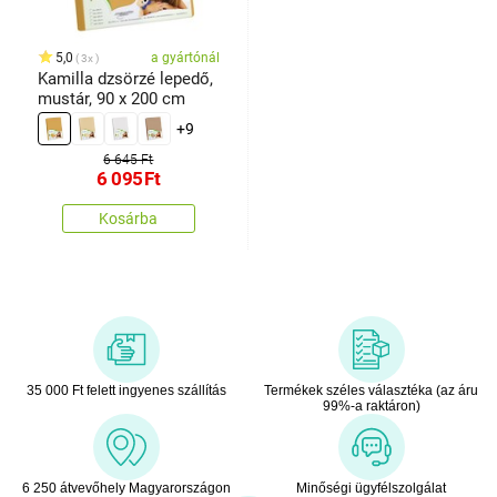
5,0
a gyártónál
3x
Kamilla dzsörzé lepedő,
mustár, 90 x 200 cm
+9
6 645 Ft
6 095
Ft
Kosárba
35 000 Ft felett ingyenes szállítás
Termékek széles választéka (az áru
99%-a raktáron)
6 250 átvevőhely Magyarországon
Minőségi ügyfélszolgálat