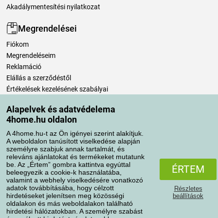
Akadálymentesítési nyilatkozat
Megrendelései
Fiókom
Megrendeléseim
Reklamáció
Elállás a szerződéstől
Értékelések kezelésének szabályai
Alapelvek és adatvédelema
Szállítási módok
4home.hu oldalon
A 4home.hu-t az Ön igényei szerint alakítjuk.
A weboldalon tanúsított viselkedése alapján
Fizetési módok
személyre szabjuk annak tartalmát, és
releváns ajánlatokat és termékeket mutatunk
be. Az „Értem” gombra kattintva egyúttal
ÉRTEM
beleegyezik a cookie-k használatába,
valamint a webhely viselkedésére vonatkozó
adatok továbbításába, hogy célzott
Részletes
hirdetéseket jelenítsen meg közösségi
beállítások
oldalakon és más weboldalakon található
hirdetési hálózatokban. A személyre szabást