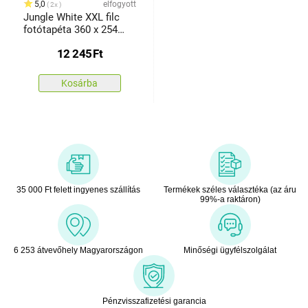
5,0
elfogyott
2x
Jungle White XXL filc
fotótapéta 360 x 254
cm, 4 részes
12 245
Ft
Kosárba
35 000 Ft felett ingyenes szállítás
Termékek széles választéka (az áru
99%-a raktáron)
6 253 átvevőhely Magyarországon
Minőségi ügyfélszolgálat
Pénzvisszafizetési garancia