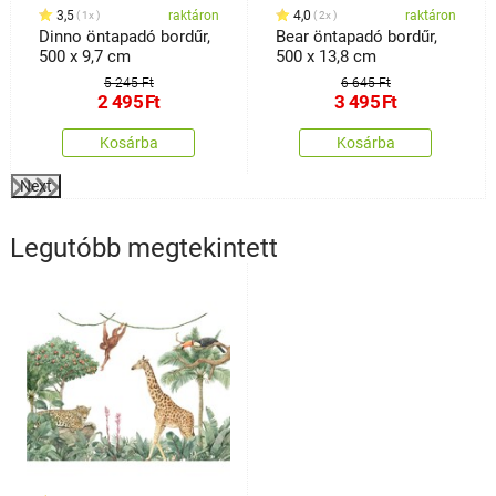
3,5
raktáron
4,0
raktáron
1x
2x
Dinno öntapadó bordűr,
Bear öntapadó bordűr,
500 x 9,7 cm
500 x 13,8 cm
5 245 Ft
6 645 Ft
2 495
Ft
3 495
Ft
Kosárba
Kosárba
Next
Legutóbb megtekintett