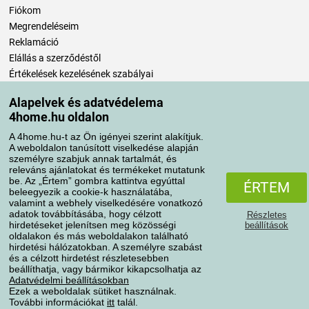
Fiókom
Megrendeléseim
Reklamáció
Elállás a szerződéstől
Értékelések kezelésének szabályai
Alapelvek és adatvédelema
Szállítási módok
4home.hu oldalon
A 4home.hu-t az Ön igényei szerint alakítjuk.
A weboldalon tanúsított viselkedése alapján
Fizetési módok
személyre szabjuk annak tartalmát, és
releváns ajánlatokat és termékeket mutatunk
be. Az „Értem” gombra kattintva egyúttal
ÉRTEM
beleegyezik a cookie-k használatába,
valamint a webhely viselkedésére vonatkozó
adatok továbbításába, hogy célzott
Részletes
hirdetéseket jelenítsen meg közösségi
beállítások
oldalakon és más weboldalakon található
hirdetési hálózatokban. A személyre szabást
és a célzott hirdetést részletesebben
Adatvédelem
Süti szabályzat
beállíthatja, vagy bármikor kikapcsolhatja az
Adatvédelmi beállításokban
Ezek a weboldalak sütiket használnak.
További információkat
itt
talál.