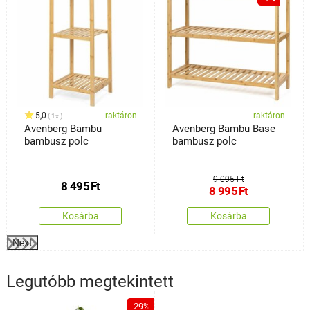
5,0
raktáron
raktáron
1x
Avenberg Bambu
Avenberg Bambu Base
bambusz polc
bambusz polc
9 095 Ft
8 495
Ft
8 995
Ft
Kosárba
Kosárba
Next
Legutóbb megtekintett
-29%