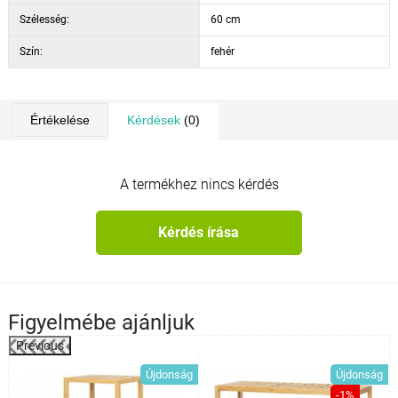
Szélesség:
60 cm
Szín:
fehér
Értékelése
Kérdések
(0)
A termékhez nincs kérdés
Kérdés írása
Figyelmébe ajánljuk
Previous
%
Újdonság
Újdonság
-1%