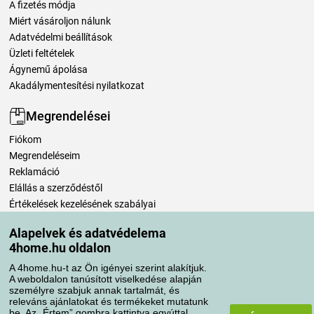
A fizetés módja
Miért vásároljon nálunk
Adatvédelmi beállítások
Üzleti feltételek
Ágynemű ápolása
Akadálymentesítési nyilatkozat
Megrendelései
Fiókom
Megrendeléseim
Reklamáció
Elállás a szerződéstől
Értékelések kezelésének szabályai
Alapelvek és adatvédelema
Szállítási módok
4home.hu oldalon
A 4home.hu-t az Ön igényei szerint alakítjuk.
A weboldalon tanúsított viselkedése alapján
Fizetési módok
személyre szabjuk annak tartalmát, és
releváns ajánlatokat és termékeket mutatunk
be. Az „Értem” gombra kattintva egyúttal