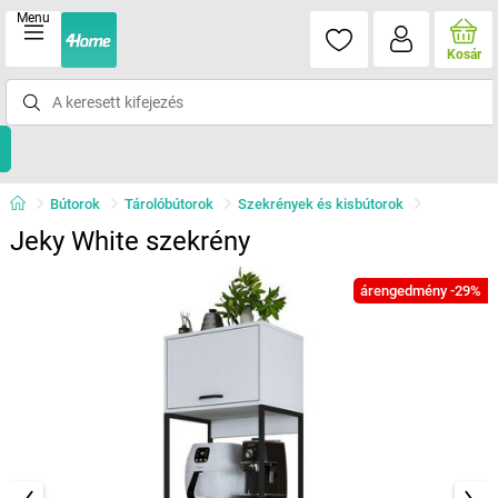
Menu
Kosár
Bútorok
Tárolóbútorok
Szekrények és kisbútorok
Jeky White szekrény
árengedmény -29%