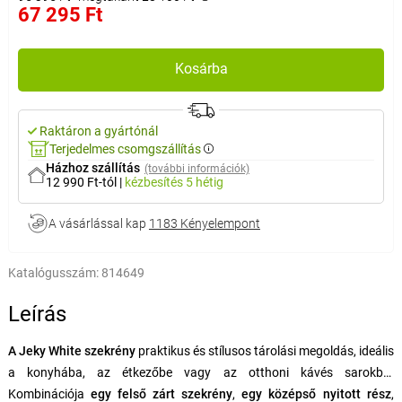
67 295 Ft
Kosárba
Raktáron a gyártónál
Terjedelmes csomgszállítás
Házhoz szállítás
(további információk)
12 990 Ft-tól
|
kézbesítés
5 hétig
A vásárlással kap
1183 Kényelempont
Katalógusszám:
814649
Leírás
A Jeky White szekrény
praktikus és stílusos tárolási megoldás, ideális
a konyhába, az étkezőbe vagy az otthoni kávés sarokba.
Kombinációja
egy felső zárt szekrény
,
egy középső nyitott rész
,