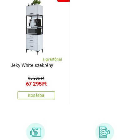
a gyártónál
Jeky White szekrény
95 395 Ft
67 295
Ft
Kosárba