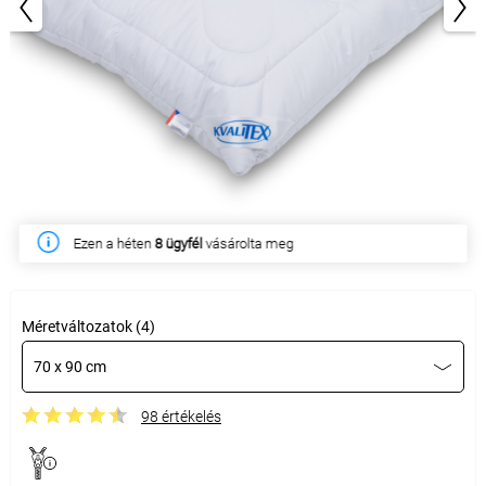
1/4
Ezen a héten
8 ügyfél
vásárolta meg
Méretváltozatok (4)
70 x 90 cm
98 értékelés