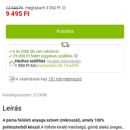
12 545 Ft
megtakarít 3 050 Ft
9 495 Ft
Kosárba
6 és több db van raktáron
35 000 Ft felett ingyenes szállítás
Házhoz szállítás
(további információk)
1 590 Ft-tól
|
kézbesítés
08.10 hétfő
A vásárlással kap
181 Kényelempont
Katalógusszám:
212438
Leírás
A párna felületi anyaga szövet (mikroszál), amely 100%
poliészterből készül.
A töltete kiváló minőségű, gömb alakú üreges