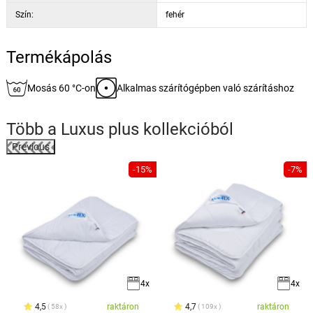
Szín:
fehér
Termékápolás
Mosás 60 °C-on
Alkalmas szárítógépben való szárításhoz
Több a
Luxus plus
kollekcióból
Previous
%
-15%
-7%
4x
4x
4,5
raktáron
4,7
raktáron
58x
109x