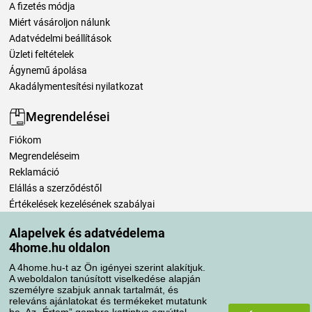
A fizetés módja
Miért vásároljon nálunk
Adatvédelmi beállítások
Üzleti feltételek
Ágynemű ápolása
Akadálymentesítési nyilatkozat
Megrendelései
Fiókom
Megrendeléseim
Reklamáció
Elállás a szerződéstől
Értékelések kezelésének szabályai
Alapelvek és adatvédelema
Szállítási módok
4home.hu oldalon
A 4home.hu-t az Ön igényei szerint alakítjuk.
A weboldalon tanúsított viselkedése alapján
Fizetési módok
személyre szabjuk annak tartalmát, és
releváns ajánlatokat és termékeket mutatunk