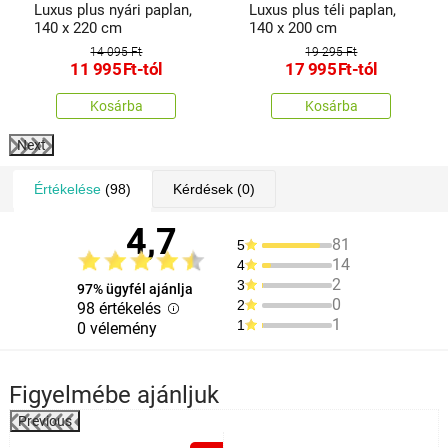
Luxus plus nyári paplan,
Luxus plus téli paplan,
140 x 220 cm
140 x 200 cm
14 095 Ft
19 295 Ft
11 995
Ft
-tól
17 995
Ft
-tól
Kosárba
Kosárba
Next
Értékelése
(98)
Kérdések
(0)
4,7
81
5
14
4
2
3
97% ügyfél ajánlja
0
2
98 értékelés
1
1
0 vélemény
Figyelmébe ajánljuk
Previous