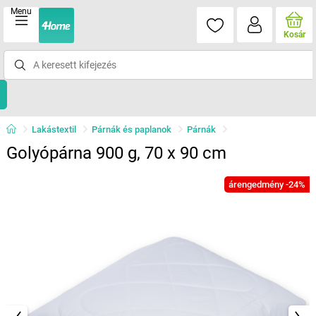
Menu
Kosár
Lakástextil
Párnák és paplanok
Párnák
Golyópárna 900 g, 70 x 90 cm
árengedmény -24%