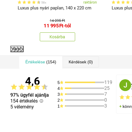
on
raktáron
58x
Luxus plus nyári paplan, 140 x 220 cm
Luxus plus
14 095 Ft
11 995
Ft
-tól
Kosárba
Next
Értékelése
(154)
Kérdések
(0)
4,6
119
5
J
25
4
7
3
97% ügyfél ajánlja
0
2
154 értékelés
3
1
5 vélemény
könn