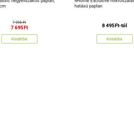
ssic négyévszakos paplan,
4Home Exclusive mikroszálas gyapjú
 cm
hatású paplan
7 995 Ft
8 495
Ft
-tól
7 695
Ft
Kosárba
Kosárba