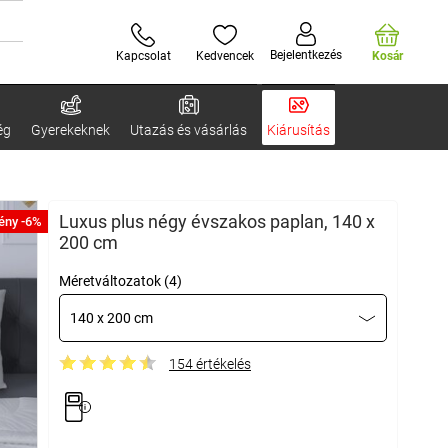
Bejelentkezés
Kapcsolat
Kedvencek
Kosár
ég
Gyerekeknek
Utazás és vásárlás
Kiárusítás
Luxus plus négy évszakos paplan, 140 x
ény -6%
200 cm
Méretváltozatok (4)
140 x 200 cm
154 értékelés