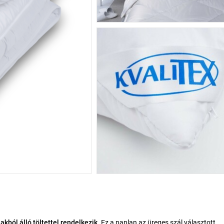
Négy évszakos Luxus paplan, amely kiváló minőségű, üreges szálakból álló töltettel rendelkezik.
Ez a paplan az üreges szál választott