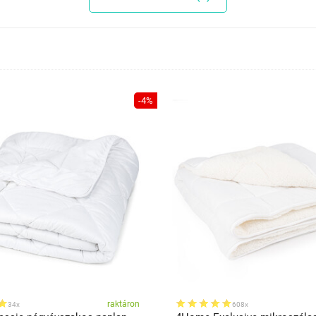
-4%
raktáron
34x
608x