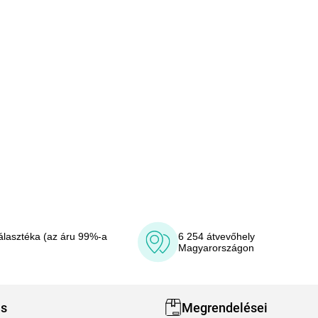
álasztéka (az áru 99%-a
6 254 átvevőhely
Magyarországon
ás
Megrendelései