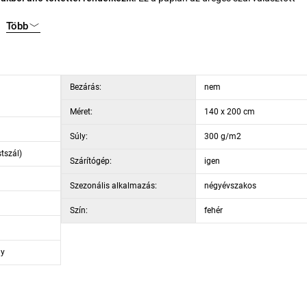
Több
a töltet az elmozdulás ellen. Automata mosógépben is mosható, azt követően pedig szárítódobban szárítható, csökkentett hőmérsékleten.
Bezárás:
nem
Méret:
140 x 200 cm
Súly:
300 g/m2
stszál)
Szárítógép:
igen
Szezonális alkalmazás:
négyévszakos
Szín:
fehér
gy