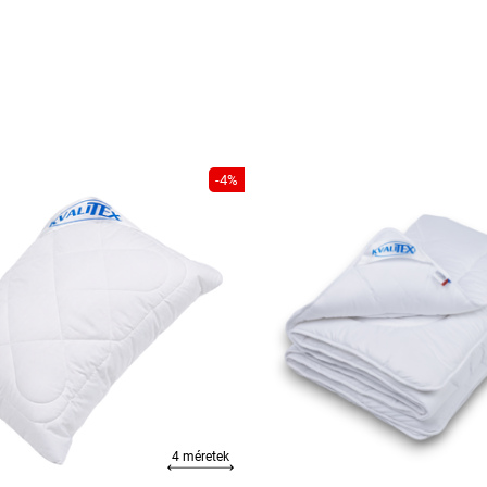
-4%
4 méretek