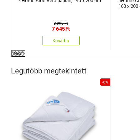
4Home Aloe Vera paplan, 140 x 200 cm
4Home Cla
160 x 200
8 995 Ft
7 645
Ft
Kosárba
Next
Legutóbb megtekintett
-6%