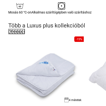
Mosás 60 °C-on
Alkalmas szárítógépben való szárításhoz
Több a
Luxus plus
kollekcióból
Previous
-6%
-15%
4 méretek