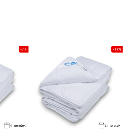
-7%
-11%
4 méretek
2 méretek