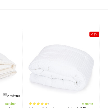
-13%
2 méretek
raktáron
raktáron
1x