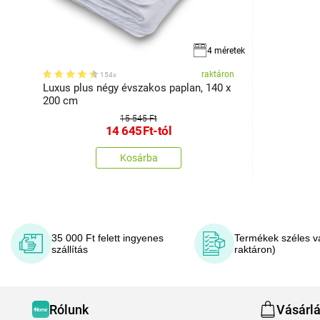
4 méretek
raktáron
154x
Luxus plus négy évszakos paplan, 140 x
200 cm
15 545 Ft
14 645
Ft
-tól
Kosárba
35 000 Ft felett ingyenes
Termékek széles v
szállítás
raktáron)
Rólunk
Vásárl