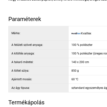
vastagságának köszönhetően egész éves használatra alkalmas. A takarót panel mintával steppelték, amelynek köszönhetően kellően biztosított
Paraméterek
Márka:
Kvalitex
A felületi szövet anyaga:
100 % poliészter
A kitöltés anyaga:
100 % poliészter (üreges ro
A takaró méretei:
140 x 200 cm
A töltet súlya:
850 g
Ajánlott mosás:
60 °C
Az ágy tipusa:
sztandard egyszemélyes á
Termékápolás