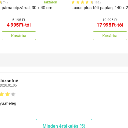
raktáron
74x
109x
 párna cipzárral, 30 x 40 cm
Luxus plus téli paplan, 140 x
5 195 Ft
19 295 Ft
4 995
Ft
-tól
17 995
Ft
-tól
Kosárba
Kosárba
Józsefné
2026.01.05
yű,meleg
Minden értékelés (5)