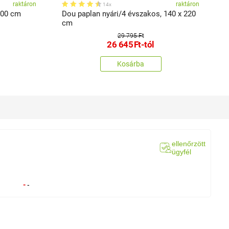
raktáron
raktáron
14x
 200 cm
Dou paplan nyári/4 évszakos, 140 x 220
T
cm
29 795 Ft
26 645
Ft
-tól
Kosárba
ellenőrzött
ügyfél
-