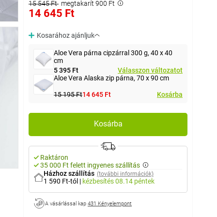
15 545 Ft
megtakarít 900 Ft
14 645 Ft
Kosarához ajánljuk
Aloe Vera párna cipzárral 300 g, 40 x 40
cm
5 395 Ft
Válasszon változatot
Aloe Vera Alaska zip párna, 70 x 90 cm
15 195 Ft
14 645 Ft
Kosárba
Kosárba
Raktáron
35 000 Ft felett ingyenes szállítás
Házhoz szállítás
(további információk)
1 590 Ft-tól
|
kézbesítés
08.14 péntek
A vásárlással kap
431 Kényelempont