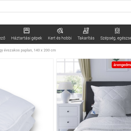
ező
Háztartási gépek
Kert és hobbi
Takarítás
Szépség, egészs
gy évszakos paplan, 140 x 200 cm
árengedm