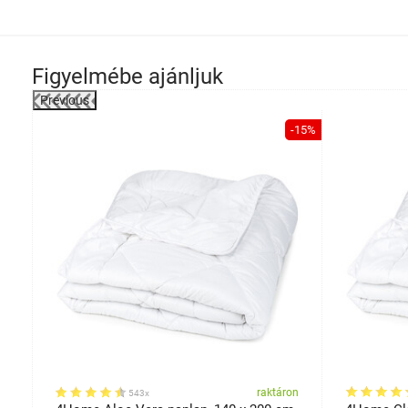
Figyelmébe ajánljuk
Previous
-13%
-15%
on
raktáron
543x