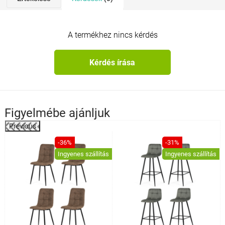
A termékhez nincs kérdés
Kérdés írása
Figyelmébe ajánljuk
Previous
%
-36%
-31%
Ingyenes szállítás
Ingyenes szállítás