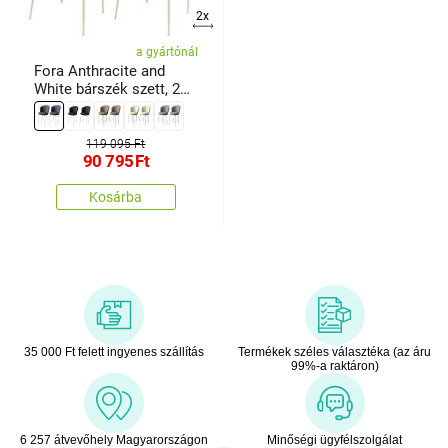
2x
a gyártónál
Fora Anthracite and
White bárszék szett, 2
db
119 095 Ft
90 795
Ft
Kosárba
35 000 Ft felett ingyenes szállítás
Termékek széles választéka (az áru
99%-a raktáron)
6 257 átvevőhely Magyarországon
Minőségi ügyfélszolgálat