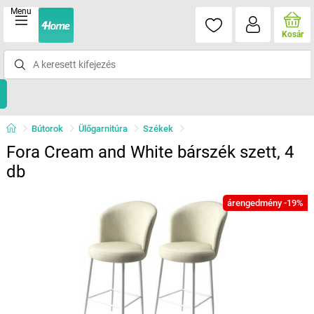
Menu
Kosár
Bútorok
Ülőgarnitúra
Székek
Fora Cream and White bárszék szett, 4
db
árengedmény -19%