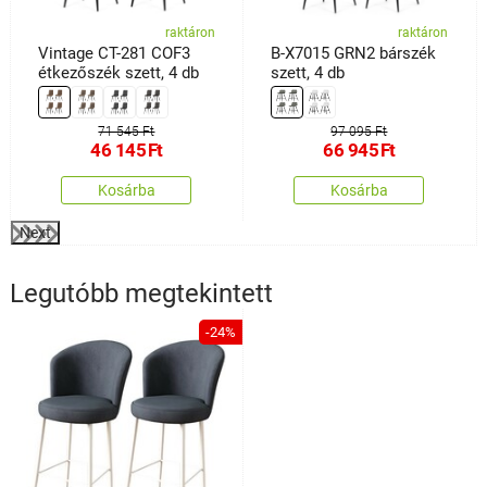
raktáron
raktáron
Vintage CT-281 COF3
B-X7015 GRN2 bárszék
étkezőszék szett, 4 db
szett, 4 db
71 545 Ft
97 095 Ft
46 145
Ft
66 945
Ft
Kosárba
Kosárba
Next
Legutóbb megtekintett
-24%