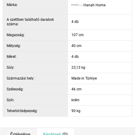
Szín: Krém és fehér
Márka:
Hanah Home
A szettben található darabok
4 db
száma:
Magasság:
107 cm
Mélység:
40 cm
Méret:
4 db
Súly:
23,13 kg
Származási hely:
Made in Türkiye
Szélesség:
46 cm
Szín:
krém
Teherbíróképesség:
90 kg
Értékelése
Kérdések
(0)