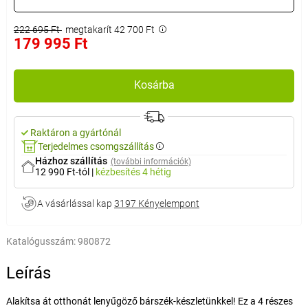
222 695 Ft
megtakarít 42 700 Ft
179 995 Ft
Kosárba
Raktáron a gyártónál
Terjedelmes csomgszállítás
Házhoz szállítás
(további információk)
12 990 Ft-tól
|
kézbesítés
4 hétig
A vásárlással kap
3197 Kényelempont
Katalógusszám:
980872
Leírás
Alakítsa át otthonát lenyűgöző bárszék-készletünkkel! Ez a 4 részes