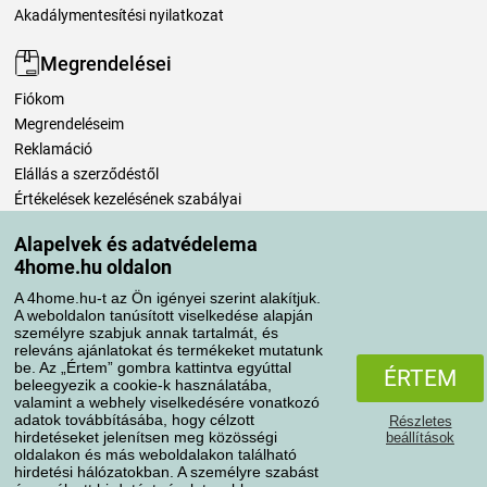
Akadálymentesítési nyilatkozat
Megrendelései
Fiókom
Megrendeléseim
Reklamáció
Elállás a szerződéstől
Értékelések kezelésének szabályai
Alapelvek és adatvédelema
Szállítási módok
4home.hu oldalon
A 4home.hu-t az Ön igényei szerint alakítjuk.
A weboldalon tanúsított viselkedése alapján
Fizetési módok
személyre szabjuk annak tartalmát, és
releváns ajánlatokat és termékeket mutatunk
be. Az „Értem” gombra kattintva egyúttal
ÉRTEM
beleegyezik a cookie-k használatába,
valamint a webhely viselkedésére vonatkozó
adatok továbbításába, hogy célzott
Részletes
hirdetéseket jelenítsen meg közösségi
beállítások
oldalakon és más weboldalakon található
hirdetési hálózatokban. A személyre szabást