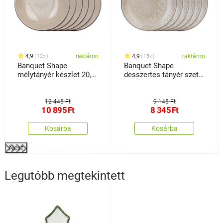
4,9
raktáron
4,9
raktáron
13x
15x
Banquet Shape
Banquet Shape
mélytányér készlet 20,4
desszertes tányér szett
cm, 6 db
21,3 cm, 6 db
12 445 Ft
9 145 Ft
10 895
Ft
8 345
Ft
Kosárba
Kosárba
Next
Legutóbb megtekintett