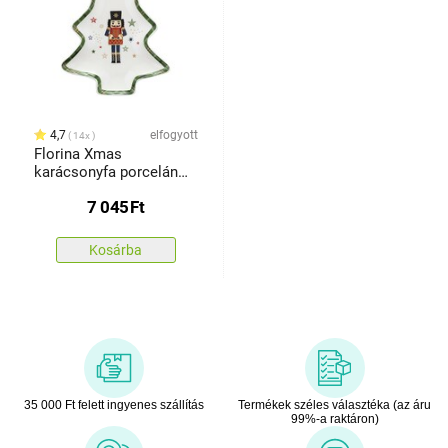
4,7
elfogyott
14x
Florina Xmas
karácsonyfa porcelán
tányér, 29 x 24 cm
7 045
Ft
Kosárba
35 000 Ft felett ingyenes szállítás
Termékek széles választéka (az áru
99%-a raktáron)