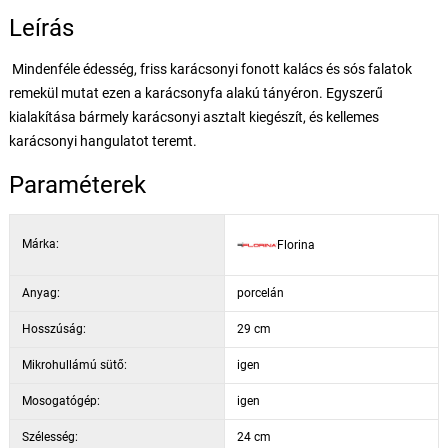
Leírás
Mindenféle édesség, friss karácsonyi fonott kalács és sós falatok
remekül mutat ezen a karácsonyfa alakú tányéron. Egyszerű
kialakítása bármely karácsonyi asztalt kiegészít, és kellemes
karácsonyi hangulatot teremt.
Paraméterek
Márka:
Florina
Anyag:
porcelán
Hosszúság:
29 cm
Mikrohullámú sütő:
igen
Mosogatógép:
igen
Szélesség:
24 cm