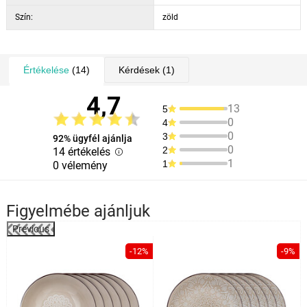
Szín:
zöld
Értékelése
(14)
Kérdések
(1)
4,7
13
5
0
4
0
3
92% ügyfél ajánlja
0
2
14 értékelés
1
1
0 vélemény
Figyelmébe ajánljuk
Previous
%
-12%
-9%