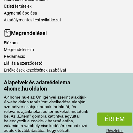
Üzleti feltételek
Ágynemű ápolása
Akadálymentesítési nyilatkozat
Megrendelései
Fiókom
Megrendeléseim
Reklamáció
Elállás a szerződéstől
Értékelések kezelésének szabályai
Alapelvek és adatvédelema
Szállítási módok
4home.hu oldalon
A 4home.hu-t az Ön igényei szerint alakítjuk.
A weboldalon tanúsított viselkedése alapján
Fizetési módok
személyre szabjuk annak tartalmát, és
releváns ajánlatokat és termékeket mutatunk
be. Az „Értem” gombra kattintva egyúttal
ÉRTEM
beleegyezik a cookie-k használatába,
valamint a webhely viselkedésére vonatkozó
adatok továbbításába, hogy célzott
Részletes