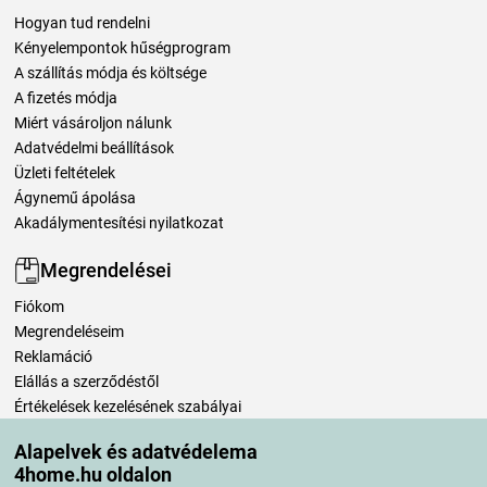
Hogyan tud rendelni
Kényelempontok hűségprogram
A szállítás módja és költsége
A fizetés módja
Miért vásároljon nálunk
Adatvédelmi beállítások
Üzleti feltételek
Ágynemű ápolása
Akadálymentesítési nyilatkozat
Megrendelései
Fiókom
Megrendeléseim
Reklamáció
Elállás a szerződéstől
Értékelések kezelésének szabályai
Alapelvek és adatvédelema
Szállítási módok
4home.hu oldalon