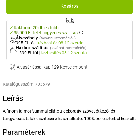
Kosárba
Raktáron 20 db és több
35 000 Ft felett ingyenes szállítás
Átvevőhely
(további információk)
995 Ft-tól
|
kézbesítés
08.12 szerda
Házhoz szállítás
(további információk)
1 590 Ft-tól
|
kézbesítés
08.12 szerda
A vásárlással kap
129 Kényelempont
Katalógusszám:
703679
Leírás
A finom fa motívummal ellátott dekoratív szövet étkező- és
tárgyalóasztalok díszítésére használható. 100% poliészterből készült.
Paraméterek