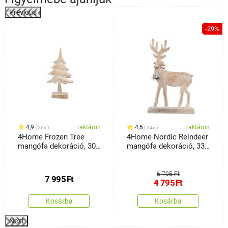
Previous
-29%
4,9
raktáron
4,6
raktáron
26x
24x
4Home Frozen Tree
4Home Nordic Reindeer
mangófa dekoráció, 30
mangófa dekoráció, 33
cm
cm
6 795 Ft
7 995
Ft
4 795
Ft
Kosárba
Kosárba
Next