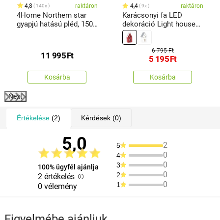
4,8
raktáron
4,4
raktáron
140x
9x
4Home Northern star
Karácsonyi fa LED
gyapjú hatású pléd, 150
dekoráció Light house
x 200 cm
piros,11,7 x 21,2 x 9,7 cm
6 795 Ft
11 995
Ft
5 195
Ft
Kosárba
Kosárba
Next
Értékelése
(2)
Kérdések
(0)
5,0
2
5
0
4
0
3
100% ügyfél ajánlja
0
2
2 értékelés
0
1
0 vélemény
Figyelmébe ajánljuk