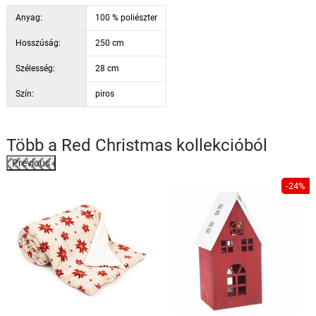
Anyag:
100 % poliészter
Hosszúság:
250 cm
Szélesség:
28 cm
Szín:
piros
Több a
Red Christmas
kollekcióból
Previous
-24%