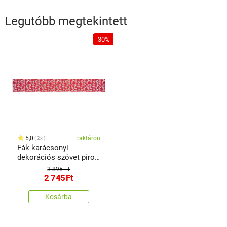
Legutóbb megtekintett
-30%
5,0
raktáron
2x
Fák karácsonyi
dekorációs szövet piros,
28 x 250cm
3 895 Ft
2 745
Ft
Kosárba