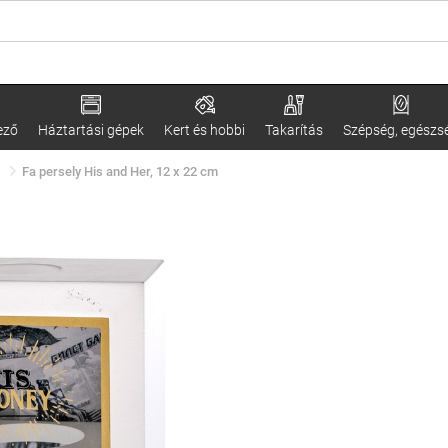
ező
Háztartási gépek
Kert és hobbi
Takarítás
Szépség, egészs
Fa persely His and Her, 12 x 22 cm