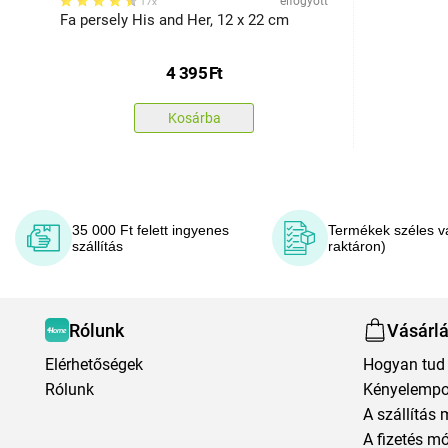
elfogyott
17x
Fa persely His and Her, 12 x 22 cm
4 395
Ft
Kosárba
35 000 Ft felett ingyenes
Termékek széles v
szállítás
raktáron)
Rólunk
Vásárl
Elérhetőségek
Hogyan tud 
Rólunk
Kényelempo
A szállítás 
A fizetés m