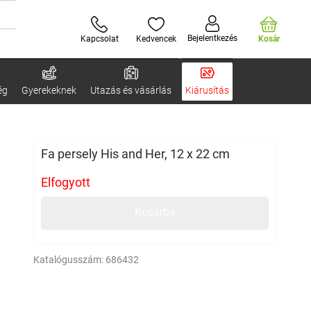
Bejelentkezés
Kapcsolat
Kedvencek
Kosár
ég
Gyerekeknek
Utazás és vásárlás
Kiárusítás
Fa persely His and Her, 12 x 22 cm
Elfogyott
Kosárba
Katalógusszám:
686432