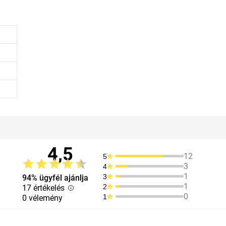
4,5
12
5
3
4
1
3
94% ügyfél ajánlja
1
2
17 értékelés
0
1
0 vélemény