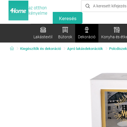
az otthon
kényelme
Lakástextil
Bútorok
Dekoráció
Konyha és étk
Kiegészítők és dekoráció
Apró lakásdekorációk
Polcdíszek