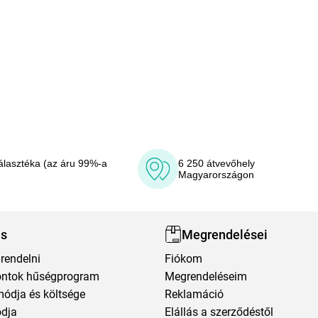
álasztéka (az áru 99%-a
6 250 átvevőhely
Magyarországon
ás
Megrendelései
rendelni
Fiókom
ntok hűségprogram
Megrendeléseim
módja és költsége
Reklamáció
ódja
Elállás a szerződéstől