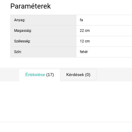
Paraméterek
Anyag:
fa
Magasság:
22 cm
Szélesség:
12 cm
Szín:
fehér
Értékelése
(17)
Kérdések
(0)