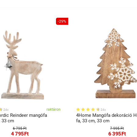
-29%
raktáron
24x
24x
rdic Reindeer mangófa
4Home Mangófa dekoráció H
, 33 cm
fa, 33 cm, 33 cm
6 795 Ft
7 995 Ft
4 795
Ft
6 395
Ft