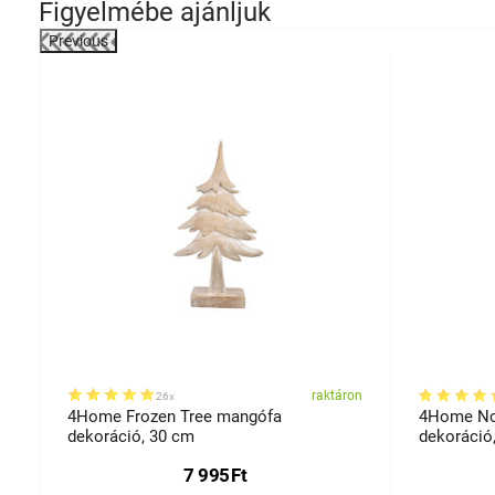
Figyelmébe ajánljuk
Previous
on
raktáron
26x
4Home Frozen Tree mangófa
4Home No
dekoráció, 30 cm
dekoráció
7 995
Ft