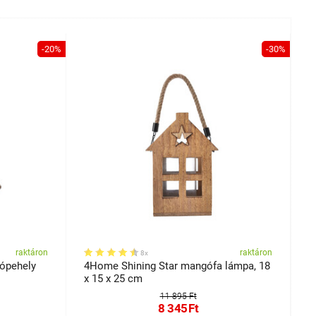
-20%
-30%
raktáron
raktáron
8x
ópehely
4Home Shining Star mangófa lámpa, 18
4
x 15 x 25 cm
d
11 895 Ft
8 345
Ft