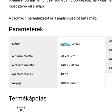
pillanatát. Az ágyneműhuzat 100% pamutból készült, mely kelleme
mosószerekkel ajánljuk.
A csomag 1 párnahuzatot és 1 paplanhuzatot tartalmaz.
Paraméterek
Az
Márka:
BedTex
Be
A párna méretei:
70 x 90 cm
Mé
A takaró méretei:
140 x 220 cm
Sz
Ajánlott mosás:
40 °C
Anyag:
100 % pamut
Termékápolás