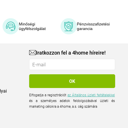
Minőségi
Pénzvisszafizetési
ügyfélszolgálat
garancia
Iratkozzon fel a 4home híreire!
lyai
Elfogadja a regisztrációt
az Általános üzleti feltételekkel
és a személyes adatok feldolgozásával üzleti és
marketing célokra a 4home, a.s. cég számára