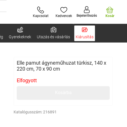
Bejelentkezés
Kapcsolat
Kedvencek
Kosár
ég
Gyerekeknek
Utazás és vásárlás
Kiárusítás
Elle pamut ágyneműhuzat türkisz, 140 x
220 cm, 70 x 90 cm
Elfogyott
Kosárba
Katalógusszám:
216891