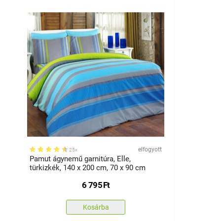
elfogyott
25x
Pamut ágynemű garnitúra, Elle,
türkizkék, 140 x 200 cm, 70 x 90 cm
6 795
Ft
Kosárba