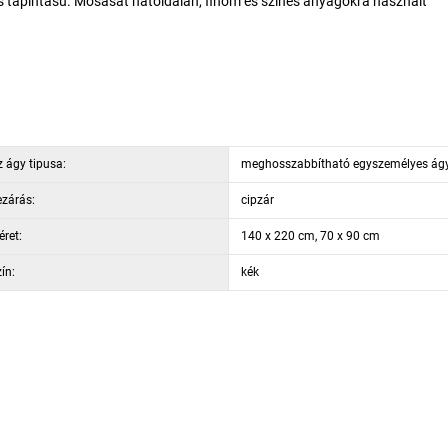
s tapintású. Mosását hátoldalán, finom és színes anyagokra használt
 ágy tipusa:
meghosszabbítható egyszemélyes ág
zárás:
cipzár
ret:
140 x 220 cm, 70 x 90 cm
ín:
kék