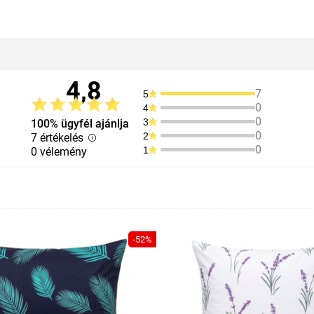
4,8
7
5
0
4
0
3
100% ügyfél ajánlja
0
2
7 értékelés
0
1
0 vélemény
-52%