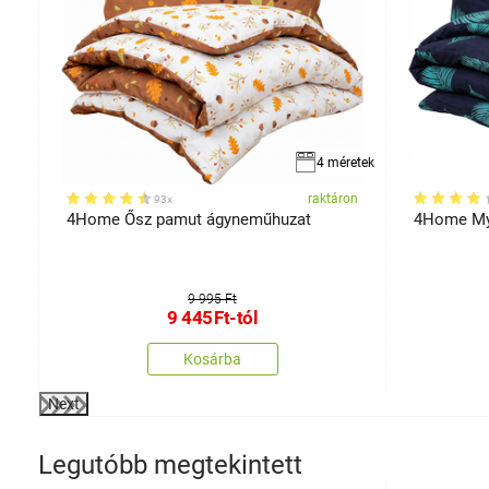
retek
4 méretek
on
raktáron
93x
4Home Ősz pamut ágyneműhuzat
4Home My
9 995 Ft
9 445
Ft
-tól
Kosárba
Next
Legutóbb megtekintett