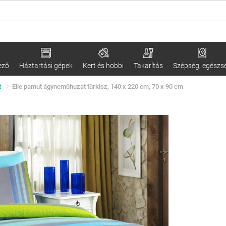
ező
Háztartási gépek
Kert és hobbi
Takarítás
Szépség, egészs
t
Elle pamut ágyneműhuzat türkisz, 140 x 220 cm, 70 x 90 cm