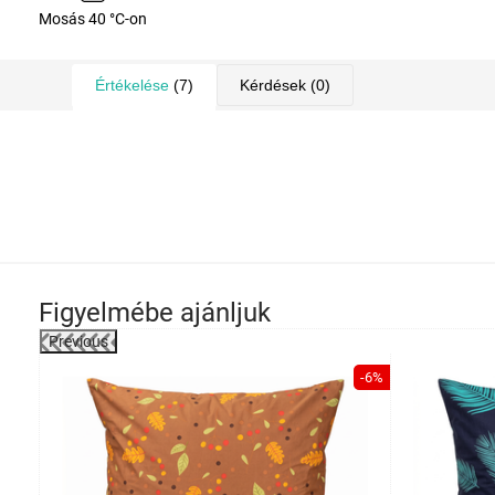
Mosás 40 °C-on
Értékelése
(7)
Kérdések
(0)
Figyelmébe ajánljuk
Previous
-42%
-6%