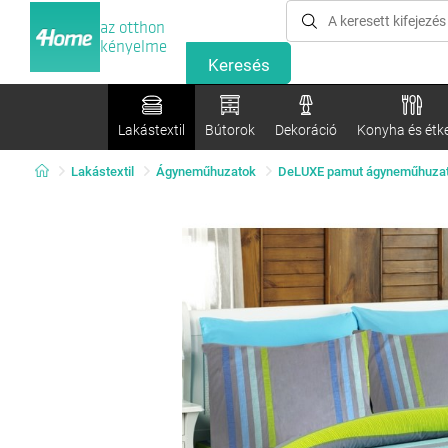
az otthon
kényelme
Lakástextil
Bútorok
Dekoráció
Konyha és étk
Lakástextil
Ágyneműhuzatok
DeLUXE pamut ágyneműhuza