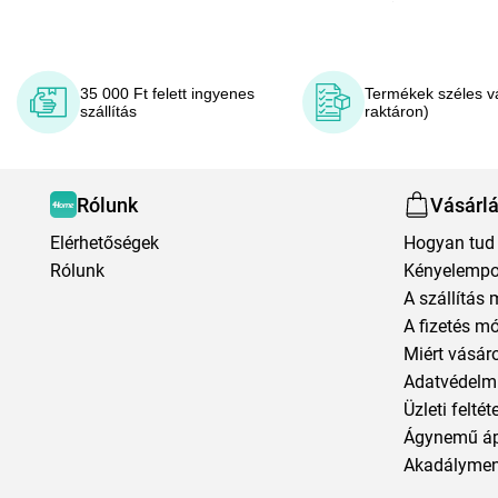
35 000 Ft felett ingyenes
Termékek széles v
szállítás
raktáron)
Rólunk
Vásárl
Elérhetőségek
Hogyan tud 
Rólunk
Kényelempo
A szállítás 
A fizetés m
Miért vásár
Adatvédelmi
Üzleti feltét
Ágynemű á
Akadályment