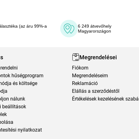
álasztéka (az áru 99%-a
6 249 átvevőhely
Magyarországon
ás
Megrendelései
rendelni
Fiókom
ntok hűségprogram
Megrendeléseim
módja és költsége
Reklamáció
ódja
Elállás a szerződéstől
oljon nálunk
Értékelések kezelésének szabá
 beállítások
elek
polása
esítési nyilatkozat