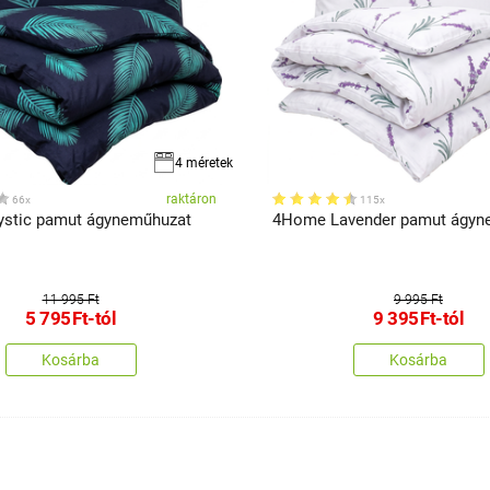
4 méretek
raktáron
66x
115x
stic pamut ágyneműhuzat
4Home Lavender pamut ágyn
11 995 Ft
9 995 Ft
5 795
Ft
-tól
9 395
Ft
-tól
Kosárba
Kosárba