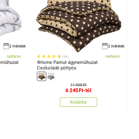
2 méretek
2 méretek
raktáron
raktáron
199x
eműhuzat
4Home Pamut ágyneműhuzat
4
Csokoládé pöttyös
11 995 Ft
6 245
Ft
-tól
Kosárba