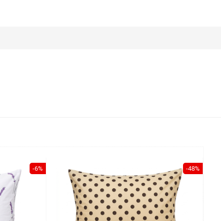
-6%
-48%