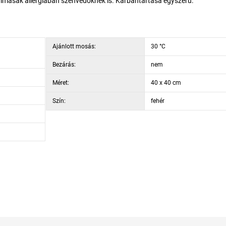
kalmasak allergiában szenvedőknek is. Karbantartása egyszerű.
Ajánlott mosás:
30 °C
Bezárás:
nem
Méret:
40 x 40 cm
Szín:
fehér