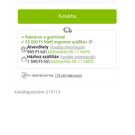
Kosárba
Raktáron a gyártónál
35 000 Ft felett ingyenes szállítás
Átvevőhely
(további információk)
995 Ft-tól
|
kézbesítés
08.17 hétfő
Házhoz szállítás
(további információk)
1 590 Ft-tól
|
kézbesítés
08.17 hétfő
A vásárlással kap
178 Kényelempont
Katalógusszám:
219113