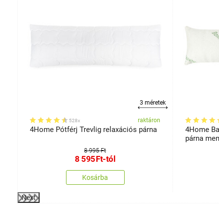
3 méretek
on
raktáron
528x
4Home Pótférj Trevlig relaxációs párna
4Home Bam
párna mem
8 995 Ft
8 595
Ft
-tól
Kosárba
Next