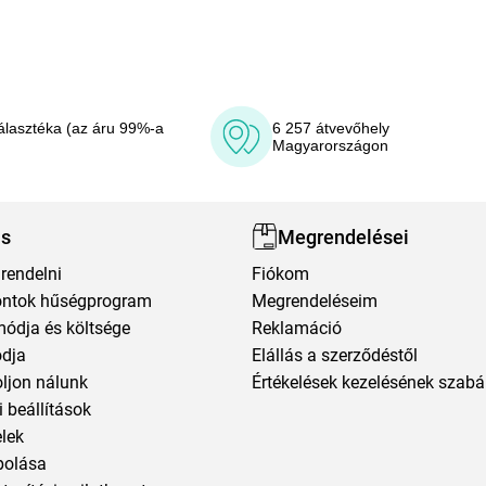
álasztéka (az áru 99%-a
6 257 átvevőhely
Magyarországon
ás
Megrendelései
rendelni
Fiókom
ntok hűségprogram
Megrendeléseim
módja és költsége
Reklamáció
ódja
Elállás a szerződéstől
oljon nálunk
Értékelések kezelésének szabá
 beállítások
elek
polása