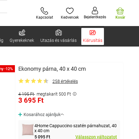
Bejelentkezés
Kapcsolat
Kedvencek
Kosár
ég
Gyerekeknek
Utazás és vásárlás
Kiárusítás
Ekonomy párna, 40 x 40 cm
ny -12%
258 értékelés
4 195 Ft
megtakarít 500 Ft
3 695 Ft
Kosarához ajánljuk
4Home Cappuccino szatén párnahuzat, 40
x 40 cm
5 095 Ft
Válasszon változatot