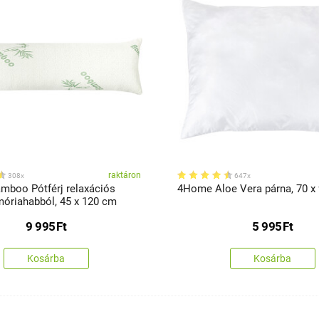
raktáron
308x
647x
boo Pótférj relaxációs
4Home Aloe Vera párna, 70 x
óriahabból, 45 x 120 cm
9 995
Ft
5 995
Ft
Kosárba
Kosárba