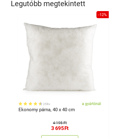
Legutóbb megtekintett
-12%
a gyártónál
258x
Ekonomy párna, 40 x 40 cm
4 195 Ft
3 695
Ft