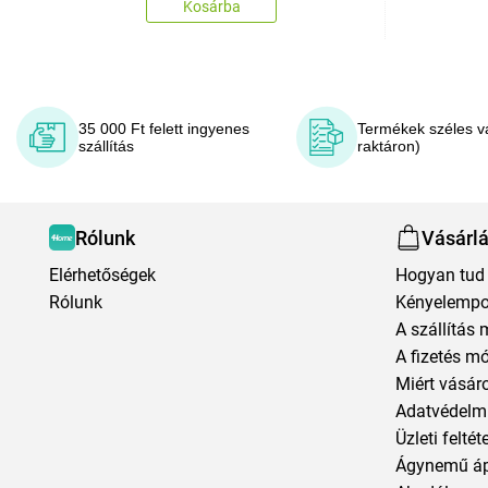
Kosárba
35 000 Ft felett ingyenes
Termékek széles v
szállítás
raktáron)
Rólunk
Vásárl
Elérhetőségek
Hogyan tud 
Rólunk
Kényelempo
A szállítás 
A fizetés m
Miért vásár
Adatvédelmi
Üzleti feltét
Ágynemű á