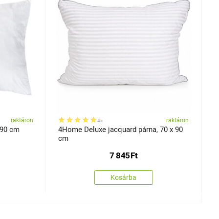
raktáron
raktáron
4x
 90 cm
4Home Deluxe jacquard párna, 70 x 90
4
cm
7 845
Ft
Kosárba