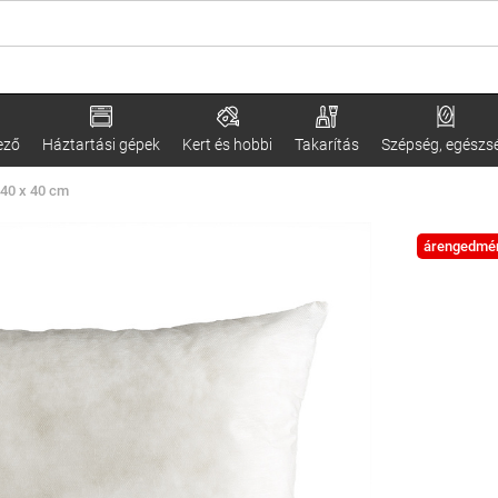
ező
Háztartási gépek
Kert és hobbi
Takarítás
Szépség, egészs
40 x 40 cm
árengedmé