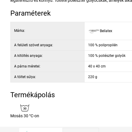
légáteresztő és könnyű. Töltete poliészter golyócskák, amelyek al
Paraméterek
Márka:
Bellatex
A felületi szövet anyaga:
100 % polipropilén
A kitöltés anyaga:
100 % poliészter golyók
A párna méretei:
40 x 40 cm
A töltet súlya:
220 g
Termékápolás
Mosás 30 °C-on