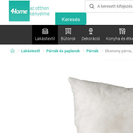
az otthon
kényelme
Lakástextil
Bútorok
Dekoráció
Konyha és étk
Lakástextil
Párnák és paplanok
Párnák
Ekonomy párna, 