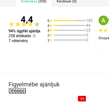
Értékelése
(258)
Kérdések
(0)
4,4
A
183
5
44
4
25
3
94% ügyfél ajánlja
5
2
258 értékelés
Díszpá
0
1
7 vélemény
Figyelmébe ajánljuk
Previous
-29%
-4%