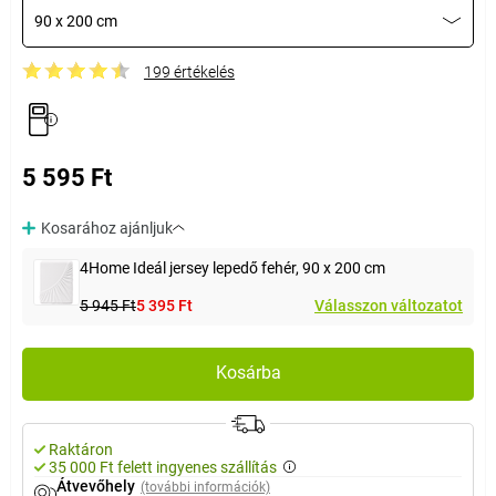
90 x 200 cm
199 értékelés
5 595 Ft
Kosarához ajánljuk
4Home Ideál jersey lepedő fehér, 90 x 200 cm
5 945 Ft
5 395 Ft
Válasszon változatot
Kosárba
Raktáron
35 000 Ft felett ingyenes szállítás
Átvevőhely
(további információk)