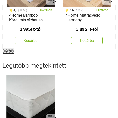
6x
8x
4,7
raktáron
4,6
raktáron
185x
223x
4Home Bamboo
4Home Matracvédő
Körgumis vízhatlan
Harmony
matracvédő
3 995
Ft
-tól
3 895
Ft
-tól
Kosárba
Kosárba
Next
Legutóbb megtekintett
4x