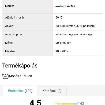
Márka:
Kvalitex
Ajánlott mosás:
60 °C
Anyag:
53 % poliuretán, 47 % poliészter
Az ágy tipusa:
sztandard egyszemélyes ágy
Méret:
90 x 200 cm
Méretek:
90 x 200 cm
Termékápolás
Mosás 60 °C-on
Értékelése
(199)
Kérdések
(2)
4,5
143
5