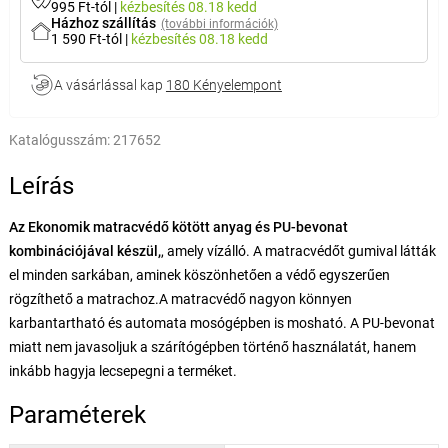
995 Ft-tól
|
kézbesítés
08.18 kedd
Házhoz szállítás
(további információk)
1 590 Ft-tól
|
kézbesítés
08.18 kedd
A vásárlással kap
180 Kényelempont
Katalógusszám:
217652
Leírás
Az Ekonomik matracvédő kötött anyag és PU-bevonat
kombinációjával készül,
, amely vízálló. A matracvédőt gumival látták
el minden sarkában, aminek köszönhetően a védő egyszerűen
rögzíthető a matrachoz.A matracvédő nagyon könnyen
karbantartható és automata mosógépben is mosható. A PU-bevonat
miatt nem javasoljuk a szárítógépben történő használatát, hanem
inkább hagyja lecsepegni a terméket.
Paraméterek