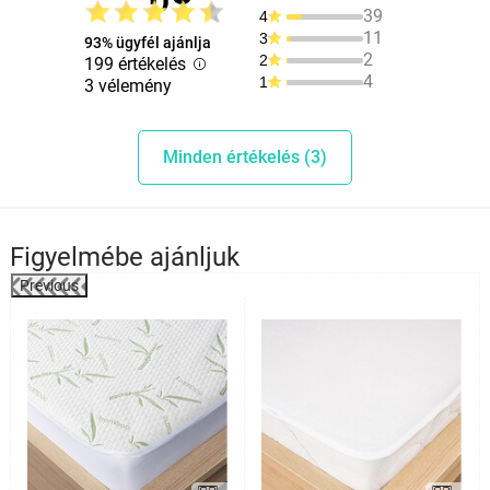
39
4
11
3
93% ügyfél ajánlja
2
2
199 értékelés
4
1
3 vélemény
Minden értékelés (3)
Figyelmébe ajánljuk
Previous
%