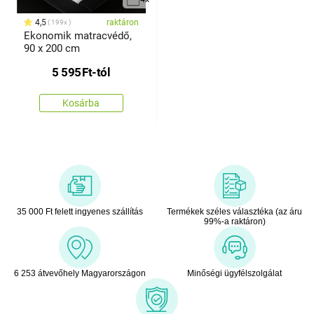
4,5
raktáron
199x
Ekonomik matracvédő,
90 x 200 cm
5 595
Ft
-tól
Kosárba
35 000 Ft felett ingyenes szállítás
Termékek széles választéka (az áru
99%-a raktáron)
6 253 átvevőhely Magyarországon
Minőségi ügyfélszolgálat