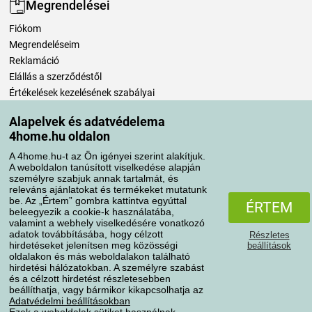
Megrendelései
Fiókom
Megrendeléseim
Reklamáció
Elállás a szerződéstől
Értékelések kezelésének szabályai
Alapelvek és adatvédelema
Szállítási módok
4home.hu oldalon
A 4home.hu-t az Ön igényei szerint alakítjuk.
A weboldalon tanúsított viselkedése alapján
Fizetési módok
személyre szabjuk annak tartalmát, és
releváns ajánlatokat és termékeket mutatunk
be. Az „Értem” gombra kattintva egyúttal
ÉRTEM
beleegyezik a cookie-k használatába,
valamint a webhely viselkedésére vonatkozó
adatok továbbításába, hogy célzott
Részletes
hirdetéseket jelenítsen meg közösségi
beállítások
oldalakon és más weboldalakon található
hirdetési hálózatokban. A személyre szabást
és a célzott hirdetést részletesebben
Adatvédelem
Süti szabályzat
beállíthatja, vagy bármikor kikapcsolhatja az
Adatvédelmi beállításokban