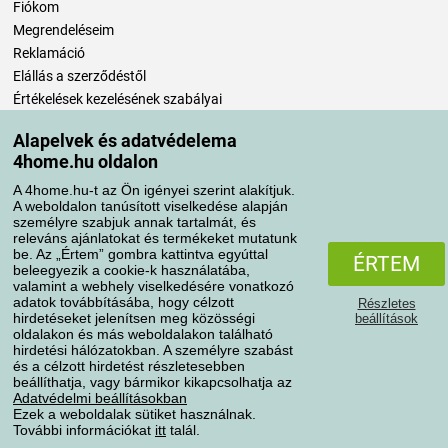
Fiókom
Megrendeléseim
Reklamáció
Elállás a szerződéstől
Értékelések kezelésének szabályai
Alapelvek és adatvédelema
Szállítási módok
4home.hu oldalon
A 4home.hu-t az Ön igényei szerint alakítjuk.
A weboldalon tanúsított viselkedése alapján
Fizetési módok
személyre szabjuk annak tartalmát, és
releváns ajánlatokat és termékeket mutatunk
be. Az „Értem” gombra kattintva egyúttal
ÉRTEM
beleegyezik a cookie-k használatába,
valamint a webhely viselkedésére vonatkozó
adatok továbbításába, hogy célzott
Részletes
hirdetéseket jelenítsen meg közösségi
beállítások
oldalakon és más weboldalakon található
hirdetési hálózatokban. A személyre szabást
és a célzott hirdetést részletesebben
Adatvédelem
Süti szabályzat
beállíthatja, vagy bármikor kikapcsolhatja az
Adatvédelmi beállításokban
Ezek a weboldalak sütiket használnak.
További információkat
itt
talál.
Minden jog fenntartva © 2004-2026 4home, a.s.