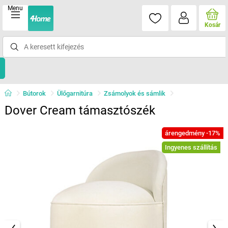
Menu
Kosár
Bútorok
Ülőgarnitúra
Zsámolyok és sámlik
Dover Cream támasztószék
árengedmény -17%
Ingyenes szállítás