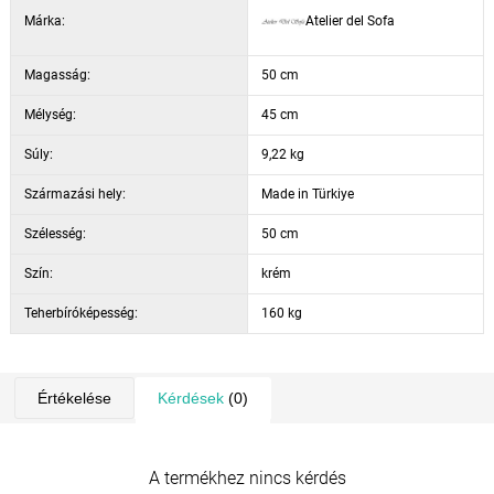
Márka:
Atelier del Sofa
Magasság:
50 cm
Mélység:
45 cm
Súly:
9,22 kg
Származási hely:
Made in Türkiye
Szélesség:
50 cm
Szín:
krém
Teherbíróképesség:
160 kg
Értékelése
Kérdések
(0)
A termékhez nincs kérdés