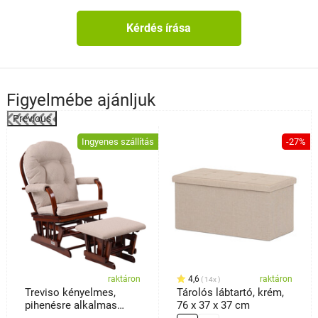
Kérdés írása
Figyelmébe ajánljuk
Previous
%
Ingyenes szállítás
-27%
raktáron
4,6
raktáron
14x
Treviso kényelmes,
Tárolós lábtartó, krém,
pihenésre alkalmas
76 x 37 x 37 cm