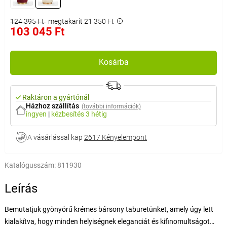
124 395 Ft
megtakarít 21 350 Ft
103 045 Ft
Kosárba
Raktáron a gyártónál
Házhoz szállítás
(további információk)
ingyen
|
kézbesítés
3 hétig
A vásárlással kap
2617 Kényelempont
Katalógusszám:
811930
Leírás
Bemutatjuk gyönyörű krémes bársony taburetünket, amely úgy lett
kialakítva, hogy minden helyiségnek eleganciát és kifinomultságot