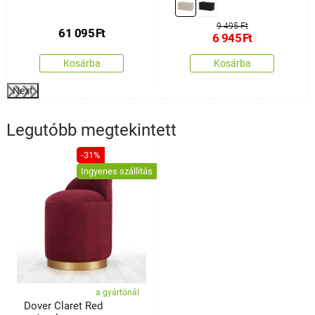
fotel lábtartóval,
sötétbarna
9 495 Ft
61 095
Ft
6 945
Ft
Kosárba
Kosárba
Next
Legutóbb megtekintett
-31%
Ingyenes szállítás
a gyártónál
Dover Claret Red