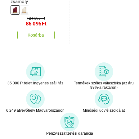
zsámoly
124 395 Ft
86 095
Ft
Kosárba
35 000 Ft felett ingyenes szállítás
Termékek széles választéka (az áru
99%-a raktáron)
6 249 átvevőhely Magyarországon
Minőségi ügyfélszolgálat
Pénzvisszafizetési garancia